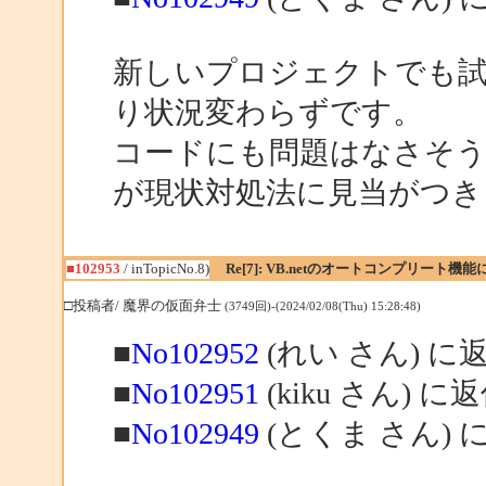
新しいプロジェクトでも試
り状況変わらずです。
コードにも問題はなさそ
が現状対処法に見当がつき
■102953
/ inTopicNo.8)
Re[7]: VB.netのオートコンプリート機
□投稿者/ 魔界の仮面弁士
(3749回)-(2024/02/08(Thu) 15:28:48)
■
No102952
(れい さん) に
■
No102951
(kiku さん) に
■
No102949
(とくま さん) 