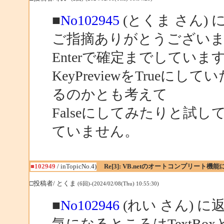
■
No102945
(とくま さん) 
ご指摘ありがとうござい
Enterで確定までしてい
KeyPreviewをTrueに
るのかとも考えて
Falseにしてみたりと試
ていません。
■102949
/ inTopicNo.4)
Re[3]: VB.netのオートコンプリート機
□投稿者/ とくま
(6回)-(2024/02/08(Thu) 10:55:30)
■
No102946
(れい さん) に
気になるところはTextB