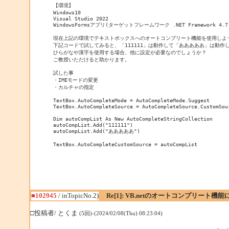
【環境】

Windows10

Visual Studio 2022

WindowsFormsアプリ(ターゲットフレームワーク .NET Framework 4.7.
現在上記の環境でテキストボックスへのオートコンプリート機能を使用しよう
下記コードで試してみると、「111111」は動作して「あああああ」は動作し
ひらがなや漢字を使用する場合、他に設定が必要なのでしょうか？

ご教授いただけると助かります。

試した事

・IMEモードの変更

・カルチャの指定

TextBox.AutoCompleteMode = AutoCompleteMode.Suggest

TextBox.AutoCompleteSource = AutoCompleteSource.CustomSour
Dim autoCompList As New AutoCompleteStringCollection

autoCompList.Add("111111")

autoCompList.Add("あああああ")

TextBox.AutoCompleteCustomSource = autoCompList
■102945
/ inTopicNo.2)
Re[1]: VB.netのオートコンプリート機
□投稿者/ とくま
(5回)-(2024/02/08(Thu) 08:23:04)