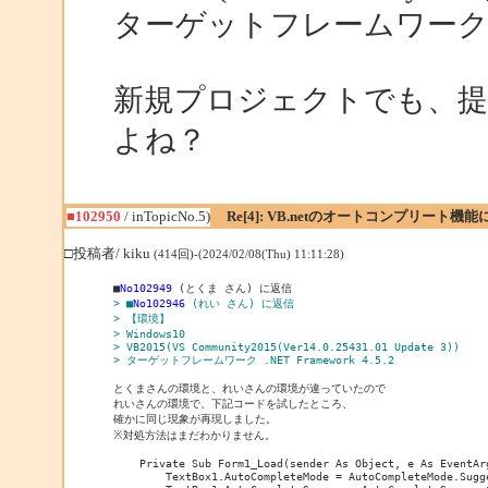
ターゲットフレームワーク .NET 
新規プロジェクトでも、
よね？
■102950
/ inTopicNo.5)
Re[4]: VB.netのオートコンプリート機
□投稿者/ kiku
(414回)-(2024/02/08(Thu) 11:11:28)
■
No102949
> ■
No102946
 (れい さん) に返信
> 【環境】
> Windows10
> VB2015(VS Community2015(Ver14.0.25431.01 Update 3))
> ターゲットフレームワーク .NET Framework 4.5.2
とくまさんの環境と、れいさんの環境が違っていたので

れいさんの環境で、下記コードを試したところ、

確かに同じ現象が再現しました。

※対処方法はまだわかりません。

    Private Sub Form1_Load(sender As Object, e As EventArg
        TextBox1.AutoCompleteMode = AutoCompleteMode.Sugge