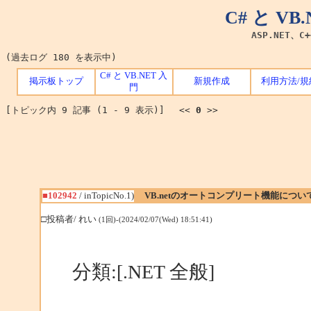
C# と V
ASP.NET、C
(過去ログ 180 を表示中)
C# と VB.NET 入
掲示板トップ
新規作成
利用方法/規
門
[トピック内 9 記事 (1 - 9 表示)] <<
0
>>
■102942
/ inTopicNo.1)
VB.netのオートコンプリート機能につい
□投稿者/ れい
(1回)-(2024/02/07(Wed) 18:51:41)
分類:[.NET 全般]