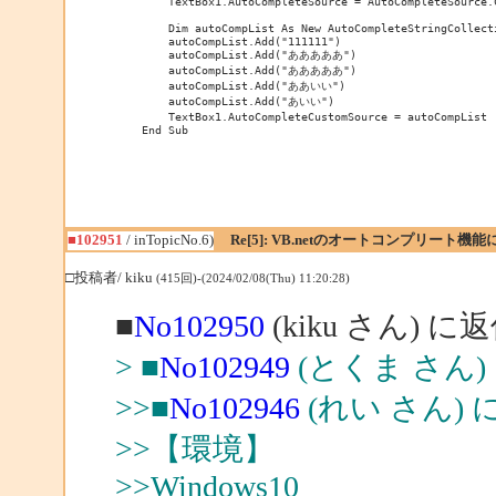
        TextBox1.AutoCompleteSource = AutoCompleteSource.C
        Dim autoCompList As New AutoCompleteStringCollecti
        autoCompList.Add("111111")

        autoCompList.Add("あああああ")

        autoCompList.Add("あああああ")

        autoCompList.Add("ああいい")

        autoCompList.Add("あいい")

        TextBox1.AutoCompleteCustomSource = autoCompList

    End Sub
■102951
/ inTopicNo.6)
Re[5]: VB.netのオートコンプリート機
□投稿者/ kiku
(415回)-(2024/02/08(Thu) 11:20:28)
■
No102950
(kiku さん) に
> ■
No102949
(とくま さん)
>>■
No102946
(れい さん) 
>>【環境】
>>Windows10