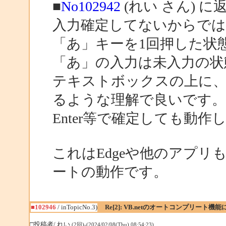
■
No102942
(れい さん) に
入力確定してないからでは
「あ」キーを1回押した状
「あ」の入力は未入力の状
テキストボックスの上に、
るような理解で良いです。
Enter等で確定しても動作
これはEdgeや他のアプ
ートの動作です。
■102946
/ inTopicNo.3)
Re[2]: VB.netのオートコンプリート機
□投稿者/ れい
(2回)-(2024/02/08(Thu) 08:54:23)