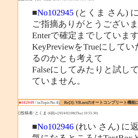
■
No102945
(とくま さん) 
ご指摘ありがとうござい
Enterで確定までしてい
KeyPreviewをTrueに
るのかとも考えて
Falseにしてみたりと試
ていません。
■102949
/ inTopicNo.4)
Re[3]: VB.netのオートコンプリート機
□投稿者/ とくま
(6回)-(2024/02/08(Thu) 10:55:30)
■
No102946
(れい さん) に
気になるところはTextB