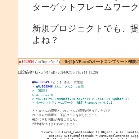
ターゲットフレームワーク .NET 
新規プロジェクトでも、
よね？
■102950
/ inTopicNo.5)
Re[4]: VB.netのオートコンプリート機
□投稿者/ kiku
(414回)-(2024/02/08(Thu) 11:11:28)
■
No102949
> ■
No102946
 (れい さん) に返信
> 【環境】
> Windows10
> VB2015(VS Community2015(Ver14.0.25431.01 Update 3))
> ターゲットフレームワーク .NET Framework 4.5.2
とくまさんの環境と、れいさんの環境が違っていたので

れいさんの環境で、下記コードを試したところ、

確かに同じ現象が再現しました。

※対処方法はまだわかりません。

    Private Sub Form1_Load(sender As Object, e As EventArg
        TextBox1.AutoCompleteMode = AutoCompleteMode.Sugge