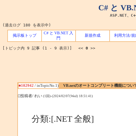
C# と V
ASP.NET、C
(過去ログ 180 を表示中)
C# と VB.NET 入
掲示板トップ
新規作成
利用方法/規
門
[トピック内 9 記事 (1 - 9 表示)] <<
0
>>
■102942
/ inTopicNo.1)
VB.netのオートコンプリート機能につい
□投稿者/ れい
(1回)-(2024/02/07(Wed) 18:51:41)
分類:[.NET 全般]