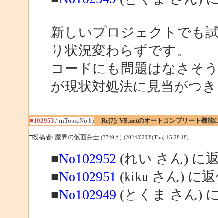
新しいプロジェクトでも試
り状況変わらずです。
コードにも問題はなさそ
が現状対処法に見当がつき
■102953
/ inTopicNo.8)
Re[7]: VB.netのオートコンプリート機
□投稿者/ 魔界の仮面弁士
(3749回)-(2024/02/08(Thu) 15:28:48)
■
No102952
(れい さん) に
■
No102951
(kiku さん) に
■
No102949
(とくま さん) 