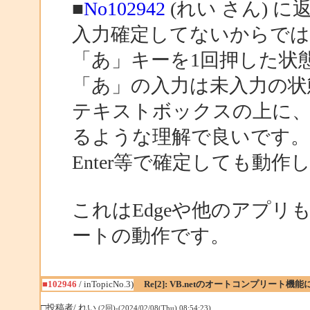
■
No102942
(れい さん) に
入力確定してないからでは
「あ」キーを1回押した状
「あ」の入力は未入力の状
テキストボックスの上に、
るような理解で良いです。
Enter等で確定しても動作
これはEdgeや他のアプ
ートの動作です。
■102946
/ inTopicNo.3)
Re[2]: VB.netのオートコンプリート機
□投稿者/ れい
(2回)-(2024/02/08(Thu) 08:54:23)