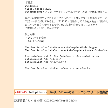
【環境】

Windows10

Visual Studio 2022

WindowsFormsアプリ(ターゲットフレームワーク .NET Framework 4.7.
現在上記の環境でテキストボックスへのオートコンプリート機能を使用しよう
下記コードで試してみると、「111111」は動作して「あああああ」は動作し
ひらがなや漢字を使用する場合、他に設定が必要なのでしょうか？

ご教授いただけると助かります。

試した事

・IMEモードの変更

・カルチャの指定

TextBox.AutoCompleteMode = AutoCompleteMode.Suggest

TextBox.AutoCompleteSource = AutoCompleteSource.CustomSour
Dim autoCompList As New AutoCompleteStringCollection

autoCompList.Add("111111")

autoCompList.Add("あああああ")

TextBox.AutoCompleteCustomSource = autoCompList
■102945
/ inTopicNo.2)
Re[1]: VB.netのオートコンプリート機
□投稿者/ とくま
(5回)-(2024/02/08(Thu) 08:23:04)