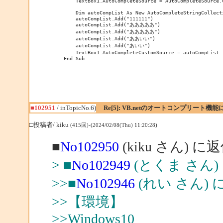
        TextBox1.AutoCompleteSource = AutoCompleteSource.C
        Dim autoCompList As New AutoCompleteStringCollecti
        autoCompList.Add("111111")

        autoCompList.Add("あああああ")

        autoCompList.Add("あああああ")

        autoCompList.Add("ああいい")

        autoCompList.Add("あいい")

        TextBox1.AutoCompleteCustomSource = autoCompList

    End Sub
■102951
/ inTopicNo.6)
Re[5]: VB.netのオートコンプリート機
□投稿者/ kiku
(415回)-(2024/02/08(Thu) 11:20:28)
■
No102950
(kiku さん) に
> ■
No102949
(とくま さん)
>>■
No102946
(れい さん) 
>>【環境】
>>Windows10