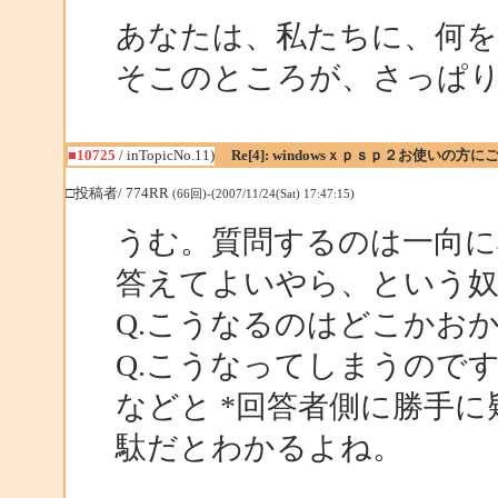
あなたは、私たちに、何
そこのところが、さっぱ
■10725
/ inTopicNo.11)
Re[4]: windowsｘｐｓｐ２お使いの方に
□投稿者/ 774RR
(66回)-(2007/11/24(Sat) 17:47:15)
うむ。質問するのは一向に
答えてよいやら、という
Q.こうなるのはどこかお
Q.こうなってしまうので
などと *回答者側に勝手に
駄だとわかるよね。