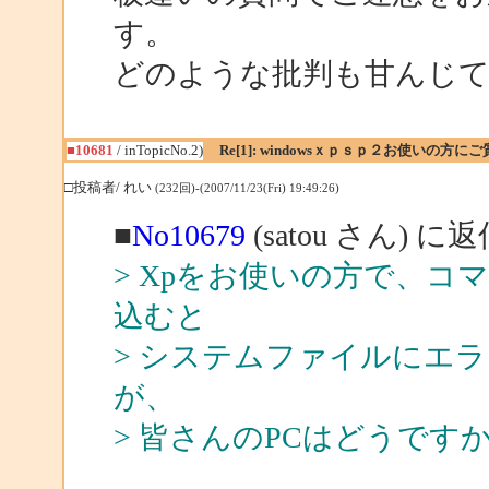
す。
どのような批判も甘んじて
■10681
/ inTopicNo.2)
Re[1]: windowsｘｐｓｐ２お使いの方に
□投稿者/ れい
(232回)-(2007/11/23(Fri) 19:49:26)
■
No10679
(satou さん) に
> Xpをお使いの方で、コマン
込むと
> システムファイルにエ
が、
> 皆さんのPCはどうで