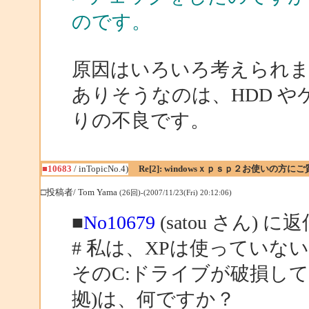
のです。
原因はいろいろ考えられ
ありそうなのは、HDD や
りの不良です。
■10683
/ inTopicNo.4)
Re[2]: windowsｘｐｓｐ２お使いの方に
□投稿者/ Tom Yama
(26回)-(2007/11/23(Fri) 20:12:06)
■
No10679
(satou さん) に
# 私は、XPは使っていな
そのC:ドライブが破損し
拠)は、何ですか？