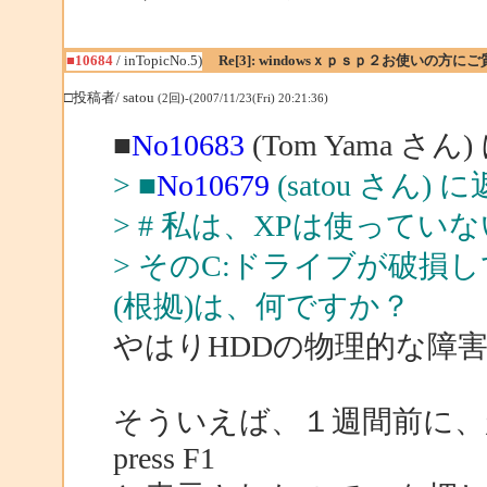
■10684
/ inTopicNo.5)
Re[3]: windowsｘｐｓｐ２お使いの方に
□投稿者/ satou
(2回)-(2007/11/23(Fri) 20:21:36)
■
No10683
(Tom Yama さん
> ■
No10679
(satou さん) 
> # 私は、XPは使って
> そのC:ドライブが破
(根拠)は、何ですか？
やはりHDDの物理的な障
そういえば、１週間前に、起動
press F1