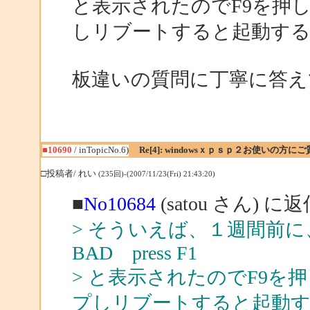
と表示されたのでF9を押
しリブートすると起動す
板違いの質問に丁寧に答え
■10690
/ inTopicNo.6)
Re[4]: windowsｘｐｓｐ２お使いの方に
□投稿者/ れい
(235回)-(2007/11/23(Fri) 21:43:20)
■
No10684
(satou さん) に
> そういえば、１週間前に、
BAD press F1
> と表示されたのでF9
プしリブートすると起動