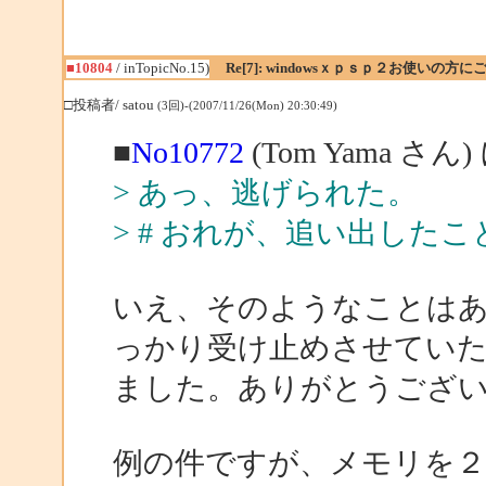
■10804
/ inTopicNo.15)
Re[7]: windowsｘｐｓｐ２お使いの方に
□投稿者/ satou
(3回)-(2007/11/26(Mon) 20:30:49)
■
No10772
(Tom Yama さん
> あっ、逃げられた。
> # おれが、追い出した
いえ、そのようなことは
っかり受け止めさせてい
ました。ありがとうござ
例の件ですが、メモリを