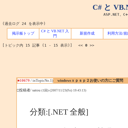
C# と V
ASP.NET、C
(過去ログ 24 を表示中)
C# と VB.NET 入
掲示板トップ
新規作成
利用方法/規
門
[トピック内 15 記事 (1 - 15 表示)] <<
0
>>
■10679
/ inTopicNo.1)
windowsｘｐｓｐ２お使いの方にご質問
□投稿者/ satou
(1回)-(2007/11/23(Fri) 19:43:13)
分類:[.NET 全般]