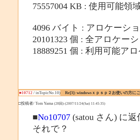
75557004 KB : 使用可能領
4096 バイト : アロケー
20101323 個 : 全アロケ
18889251 個 : 利用可
■10712
/ inTopicNo.10)
Re[3]: windowsｘｐｓｐ２お使いの方に
□投稿者/ Tom Yama
(28回)-(2007/11/24(Sat) 11:45:35)
■
No10707
(satou さん) に
それで？