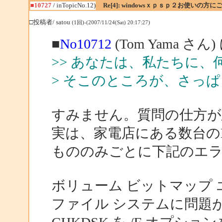
■10727
/ inTopicNo.12)
Re[4]: windowsｘｐｓｐ２お使いの方に
□投稿者/ satou
(1回)-(2007/11/24(Sat) 20:17:27)
■
No10712
(Tom Yama さん
>> あなたは、私たちに
> そこのところが、さっ
すみません。質問の仕方が
実は、家電店にある数台のP
もののみごとに下記のエ
ボリューム ビットマップ
ファイル システムに問題