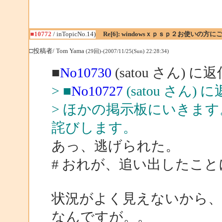
■10772
/ inTopicNo.14)
Re[6]: windowsｘｐｓｐ２お使いの方に
□投稿者/ Tom Yama
(29回)-(2007/11/25(Sun) 22:28:34)
■
No10730
(satou さん) に
> ■
No10727
(satou さん) 
> ほかの掲示板にいきま
詫びします。
あっ、逃げられた。
# おれが、追い出したこ
状況がよく見えないから
なんですが。。