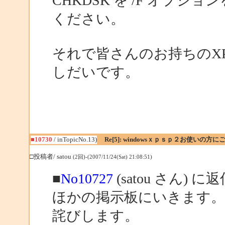
CHKDSK を /F オプ
ください。
それで皆さんのお持ちのX
しだいです。
■10730
/ inTopicNo.13)
Re[5]: windowsｘｐｓｐ２お使いの方に
□投稿者/ satou
(2回)-(2007/11/24(Sat) 21:08:51)
■
No10727
(satou さん) に
ほかの掲示板にいきます
詫びします。