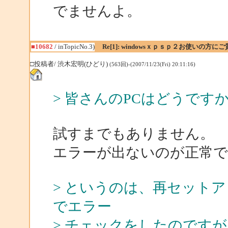
でませんよ。
■10682
/ inTopicNo.3)
Re[1]: windowsｘｐｓｐ２お使いの方に
□投稿者/ 渋木宏明(ひどり)
(563回)-(2007/11/23(Fri) 20:11:16)
> 皆さんのPCはどうで
試すまでもありません。
エラーが出ないのが正常で
> というのは、再セットア
でエラー
> チェックをしたのです