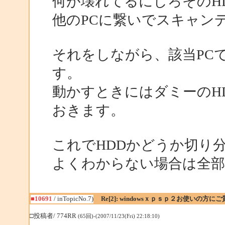
何が壊れてるにしろそのH
他のPCに繋いでスキャン
それをしながら、該当PC
す。
動かすときにはダミーのH
おきます。
これでHDDかどうか切り
よくわからない場合は全部
■10691
/ inTopicNo.7)
Re[2]: windowsｘｐｓｐ２お使いの方に
□投稿者/ 774RR
(65回)-(2007/11/23(Fri) 22:18:10)