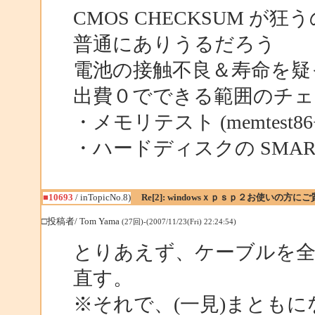
CMOS CHECKSUM 
普通にありうるだろう
電池の接触不良＆寿命を疑
出費０でできる範囲のチ
・メモリテスト (memtest86
・ハードディスクの SMAR
■10693
/ inTopicNo.8)
Re[2]: windowsｘｐｓｐ２お使いの方に
□投稿者/ Tom Yama
(27回)-(2007/11/23(Fri) 22:24:54)
とりあえず、ケーブルを
直す。
※それで、(一見)まとも