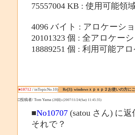
75557004 KB : 使用可能領
4096 バイト : アロケー
20101323 個 : 全アロケ
18889251 個 : 利用可
■10712
/ inTopicNo.10)
Re[3]: windowsｘｐｓｐ２お使いの方に
□投稿者/ Tom Yama
(28回)-(2007/11/24(Sat) 11:45:35)
■
No10707
(satou さん) に
それで？