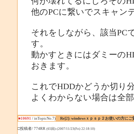
何が壊れてるにしろそのH
他のPCに繋いでスキャン
それをしながら、該当PC
す。
動かすときにはダミーのH
おきます。
これでHDDかどうか切り
よくわからない場合は全部
■10691
/ inTopicNo.7)
Re[2]: windowsｘｐｓｐ２お使いの方に
□投稿者/ 774RR
(65回)-(2007/11/23(Fri) 22:18:10)