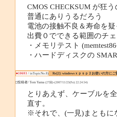
CMOS CHECKSUM 
普通にありうるだろう
電池の接触不良＆寿命を疑
出費０でできる範囲のチ
・メモリテスト (memtest86
・ハードディスクの SMAR
■10693
/ inTopicNo.8)
Re[2]: windowsｘｐｓｐ２お使いの方に
□投稿者/ Tom Yama
(27回)-(2007/11/23(Fri) 22:24:54)
とりあえず、ケーブルを
直す。
※それで、(一見)まとも