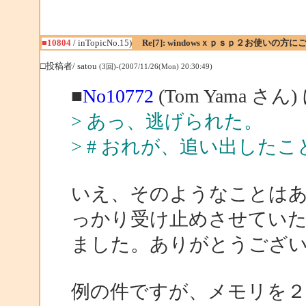
■10804
/ inTopicNo.15)
Re[7]: windowsｘｐｓｐ２お使いの方に
□投稿者/ satou
(3回)-(2007/11/26(Mon) 20:30:49)
■
No10772
(Tom Yama さん
> あっ、逃げられた。
> # おれが、追い出した
いえ、そのようなことは
っかり受け止めさせてい
ました。ありがとうござ
例の件ですが、メモリを