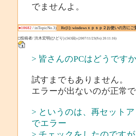
でませんよ。
■10682
/ inTopicNo.3)
Re[1]: windowsｘｐｓｐ２お使いの方に
□投稿者/ 渋木宏明(ひどり)
(563回)-(2007/11/23(Fri) 20:11:16)
> 皆さんのPCはどうで
試すまでもありません。
エラーが出ないのが正常で
> というのは、再セットア
でエラー
> チェックをしたのです