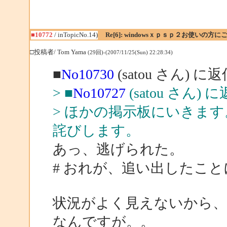
■10772
/ inTopicNo.14)
Re[6]: windowsｘｐｓｐ２お使いの方に
□投稿者/ Tom Yama
(29回)-(2007/11/25(Sun) 22:28:34)
■
No10730
(satou さん) に
> ■
No10727
(satou さん) 
> ほかの掲示板にいきま
詫びします。
あっ、逃げられた。
# おれが、追い出したこ
状況がよく見えないから
なんですが。。