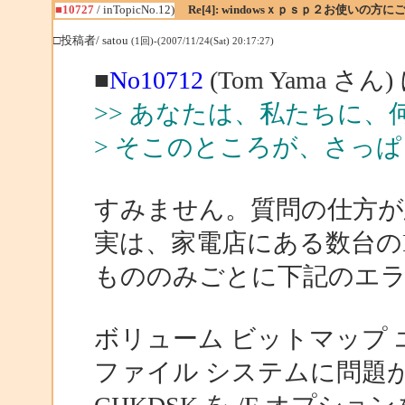
■10727
/ inTopicNo.12)
Re[4]: windowsｘｐｓｐ２お使いの方に
□投稿者/ satou
(1回)-(2007/11/24(Sat) 20:17:27)
■
No10712
(Tom Yama さん
>> あなたは、私たちに
> そこのところが、さっ
すみません。質問の仕方が
実は、家電店にある数台のP
もののみごとに下記のエ
ボリューム ビットマップ
ファイル システムに問題