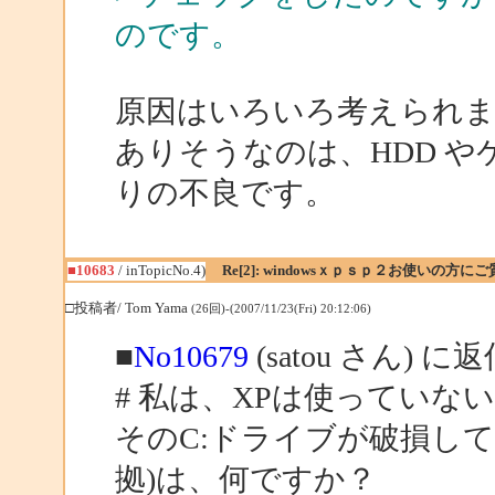
のです。
原因はいろいろ考えられ
ありそうなのは、HDD や
りの不良です。
■10683
/ inTopicNo.4)
Re[2]: windowsｘｐｓｐ２お使いの方に
□投稿者/ Tom Yama
(26回)-(2007/11/23(Fri) 20:12:06)
■
No10679
(satou さん) に
# 私は、XPは使っていな
そのC:ドライブが破損し
拠)は、何ですか？