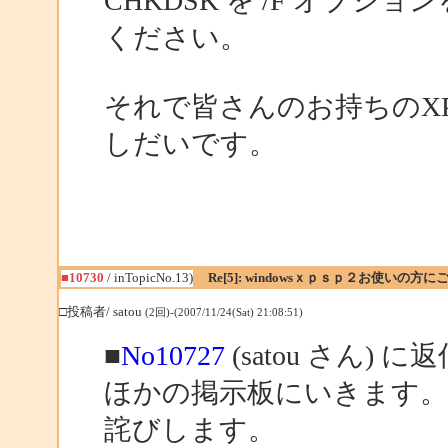
CHKDSK を /F オプ
ください。
それで皆さんのお持ちのX
しだいです。
■10730
/ inTopicNo.13)
Re[5]: windowsｘｐｓｐ２お使いの方に
□投稿者/ satou
(2回)-(2007/11/24(Sat) 21:08:51)
■
No10727
(satou さん) に
ほかの掲示板にいきます
詫びします。