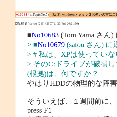
■10684
/ inTopicNo.5)
Re[3]: windowsｘｐｓｐ２お使いの方に
□投稿者/ satou
(2回)-(2007/11/23(Fri) 20:21:36)
■
No10683
(Tom Yama さん
> ■
No10679
(satou さん) 
> # 私は、XPは使って
> そのC:ドライブが破
(根拠)は、何ですか？
やはりHDDの物理的な障
そういえば、１週間前に、起動
press F1