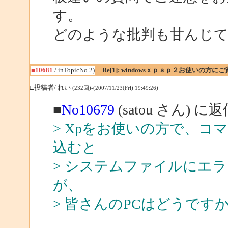
す。
どのような批判も甘んじて
■10681
/ inTopicNo.2)
Re[1]: windowsｘｐｓｐ２お使いの方に
□投稿者/ れい
(232回)-(2007/11/23(Fri) 19:49:26)
■
No10679
(satou さん) に
> Xpをお使いの方で、コマン
込むと
> システムファイルにエ
が、
> 皆さんのPCはどうで