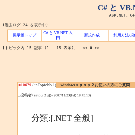
C# と V
ASP.NET、C
(過去ログ 24 を表示中)
C# と VB.NET 入
掲示板トップ
新規作成
利用方法/規
門
[トピック内 15 記事 (1 - 15 表示)] <<
0
>>
■10679
/ inTopicNo.1)
windowsｘｐｓｐ２お使いの方にご質問
□投稿者/ satou
(1回)-(2007/11/23(Fri) 19:43:13)
分類:[.NET 全般]