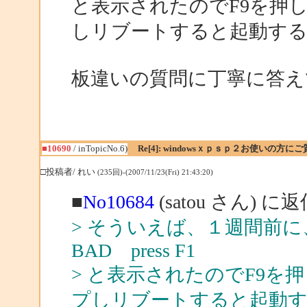
と表示されたのでF9を押
しリブートすると起動す
板違いの質問に丁寧に答え
■10690
/ inTopicNo.6)
Re[4]: windowsｘｐｓｐ２お使いの方に
□投稿者/ れい
(235回)-(2007/11/23(Fri) 21:43:20)
■
No10684
(satou さん) に
> そういえば、１週間前に、
BAD press F1
> と表示されたのでF9
プしリブートすると起動