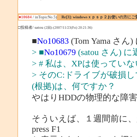
■10684
/ inTopicNo.5)
Re[3]: windowsｘｐｓｐ２お使いの方に
□投稿者/ satou
(2回)-(2007/11/23(Fri) 20:21:36)
■
No10683
(Tom Yama さん
> ■
No10679
(satou さん) 
> # 私は、XPは使って
> そのC:ドライブが破
(根拠)は、何ですか？
やはりHDDの物理的な障
そういえば、１週間前に、起動
press F1