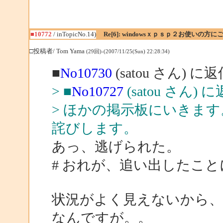
■10772
/ inTopicNo.14)
Re[6]: windowsｘｐｓｐ２お使いの方に
□投稿者/ Tom Yama
(29回)-(2007/11/25(Sun) 22:28:34)
■
No10730
(satou さん) に
> ■
No10727
(satou さん) 
> ほかの掲示板にいきま
詫びします。
あっ、逃げられた。
# おれが、追い出したこ
状況がよく見えないから
なんですが。。