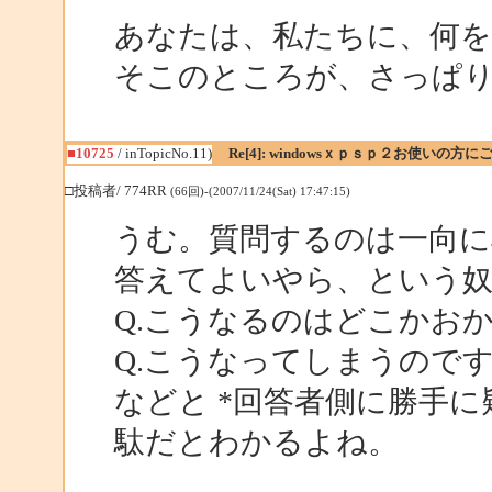
あなたは、私たちに、何
そこのところが、さっぱ
■10725
/ inTopicNo.11)
Re[4]: windowsｘｐｓｐ２お使いの方に
□投稿者/ 774RR
(66回)-(2007/11/24(Sat) 17:47:15)
うむ。質問するのは一向に
答えてよいやら、という
Q.こうなるのはどこかお
Q.こうなってしまうので
などと *回答者側に勝手に
駄だとわかるよね。