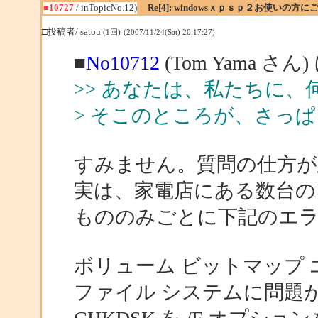
■10727
/ inTopicNo.12)
Re[4]: windowsｘｐｓｐ２お使いの方に
□投稿者/ satou
(1回)-(2007/11/24(Sat) 20:17:27)
■
No10712
(Tom Yama さん
>> あなたは、私たちに
> そこのところが、さっ
すみません。質問の仕方が
実は、家電店にある数台のP
もののみごとに下記のエ
ボリューム ビットマップ
ファイル システムに問題