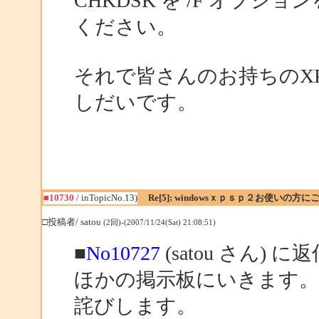
CHKDSK を /F オプ
ください。
それで皆さんのお持ちのX
しだいです。
■10730
/ inTopicNo.13)
Re[5]: windowsｘｐｓｐ２お使いの方に
□投稿者/ satou
(2回)-(2007/11/24(Sat) 21:08:51)
■
No10727
(satou さん) に
ほかの掲示板にいきます
詫びします。