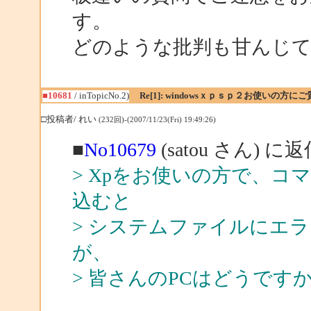
す。
どのような批判も甘んじて
■10681
/ inTopicNo.2)
Re[1]: windowsｘｐｓｐ２お使いの方に
□投稿者/ れい
(232回)-(2007/11/23(Fri) 19:49:26)
■
No10679
(satou さん) に
> Xpをお使いの方で、コマン
込むと
> システムファイルにエ
が、
> 皆さんのPCはどうで