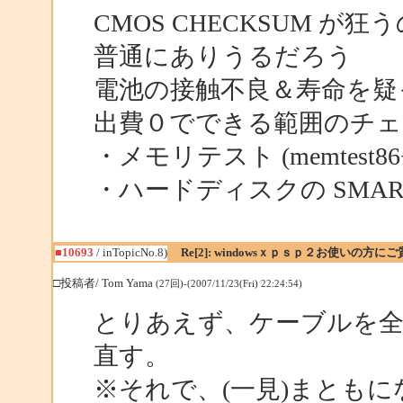
CMOS CHECKSUM 
普通にありうるだろう
電池の接触不良＆寿命を疑
出費０でできる範囲のチ
・メモリテスト (memtest86
・ハードディスクの SMAR
■10693
/ inTopicNo.8)
Re[2]: windowsｘｐｓｐ２お使いの方に
□投稿者/ Tom Yama
(27回)-(2007/11/23(Fri) 22:24:54)
とりあえず、ケーブルを
直す。
※それで、(一見)まとも