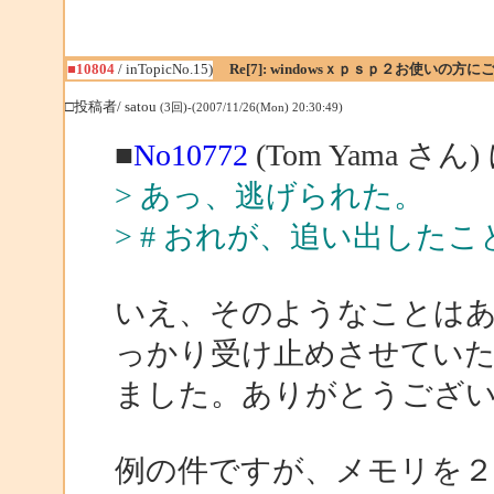
■10804
/ inTopicNo.15)
Re[7]: windowsｘｐｓｐ２お使いの方に
□投稿者/ satou
(3回)-(2007/11/26(Mon) 20:30:49)
■
No10772
(Tom Yama さん
> あっ、逃げられた。
> # おれが、追い出した
いえ、そのようなことは
っかり受け止めさせてい
ました。ありがとうござ
例の件ですが、メモリを