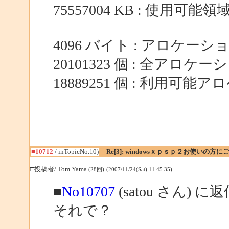
75557004 KB : 使用可能領
4096 バイト : アロケー
20101323 個 : 全アロケ
18889251 個 : 利用可
■10712
/ inTopicNo.10)
Re[3]: windowsｘｐｓｐ２お使いの方に
□投稿者/ Tom Yama
(28回)-(2007/11/24(Sat) 11:45:35)
■
No10707
(satou さん) に
それで？