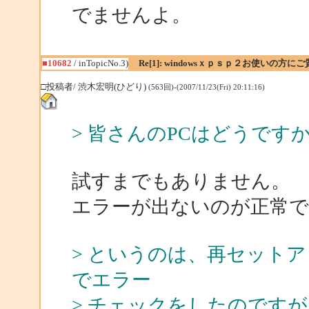
でませんよ。
■10682
/ inTopicNo.3)
Re[1]: windowsｘｐｓｐ２お使いの方に
□投稿者/ 渋木宏明(ひどり)
(563回)-(2007/11/23(Fri) 20:11:16)
> 皆さんのPCはどうで
試すまでもありません。
エラーが出ないのが正常で
> というのは、再セットア
でエラー
> チェックをしたのです