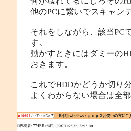
何が壊れてるにしろそのH
他のPCに繋いでスキャン
それをしながら、該当PC
す。
動かすときにはダミーのH
おきます。
これでHDDかどうか切り
よくわからない場合は全部
■10691
/ inTopicNo.7)
Re[2]: windowsｘｐｓｐ２お使いの方に
□投稿者/ 774RR
(65回)-(2007/11/23(Fri) 22:18:10)