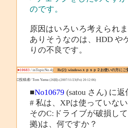
のです。
原因はいろいろ考えられ
ありそうなのは、HDD や
りの不良です。
■10683
/ inTopicNo.4)
Re[2]: windowsｘｐｓｐ２お使いの方に
□投稿者/ Tom Yama
(26回)-(2007/11/23(Fri) 20:12:06)
■
No10679
(satou さん) に
# 私は、XPは使っていな
そのC:ドライブが破損し
拠)は、何ですか？