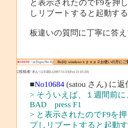
と表示されたのでF9を押
しリブートすると起動す
板違いの質問に丁寧に答え
■10690
/ inTopicNo.6)
Re[4]: windowsｘｐｓｐ２お使いの方に
□投稿者/ れい
(235回)-(2007/11/23(Fri) 21:43:20)
■
No10684
(satou さん) に
> そういえば、１週間前に、
BAD press F1
> と表示されたのでF9
プしリブートすると起動