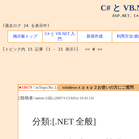
C# と V
ASP.NET、C
(過去ログ 24 を表示中)
C# と VB.NET 入
掲示板トップ
新規作成
利用方法/規
門
[トピック内 15 記事 (1 - 15 表示)] <<
0
>>
■10679
/ inTopicNo.1)
windowsｘｐｓｐ２お使いの方にご質問
□投稿者/ satou
(1回)-(2007/11/23(Fri) 19:43:13)
分類:[.NET 全般]