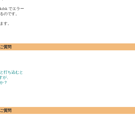
sk でエラー
るのです。
ます。
にご質問
c:と打ち込むと
すが、
んか？
にご質問