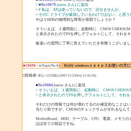
> ■
No10679
(satou さん) に返信
> # 私は、XPは使っていないので、試せませんが、
> そのC:ドライブが破損しているわけではない、と思う
やはりHDDの物理的な障害が原因でしょうか？
そういえば、１週間前に、起動時に CMOS CHEKSUM BAD
と表示されたのでF9を押しデフォルトにして、それを
板違いの質問に丁寧に答えていただき有難うございまし
■10690
/ inTopicNo.6)
Re[4]: windowsｘｐｓｐ２お使いの方
□投稿者/ れい
(235回)-(2007/11/23(Fri) 21:43:20)
■
No10684
(satou さん) に返信
> そういえば、１週間前に、起動時に CMOS CHEKSUM BA
> と表示されたのでF9を押しデフォルトにして、それ
それだけの情報では何が壊れてるのか確定的なことはい
当たり前ですが、CMOSのチェックサムがずれるなんて
MotherBoard、HDD、ケーブル、CPU、電源、メモ
ほぼ全ての部品ですね。