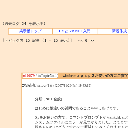
(過去ログ 24 を表示中)
掲示板トップ
C# と VB.NET 入門
新規作成
[トピック内 15 記事 (1 - 15 表示)] <<
0
>>
■10679
/ inTopicNo.1)
windowsｘｐｓｐ２お使いの方にご質
□投稿者/ satou
(1回)-(2007/11/23(Fri) 19:43:13)
分類:[.NET 全般]
はじめに板違いの質問であることを申しあげます。
Xpをお使いの方で、コマンドプロンプトからchkdsk c
システムファイルにエラーが見つかりました。とでます
皆さんのPCはどうですか？一度試してみてくれません