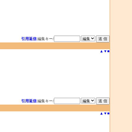
引用返信
編集キー/
▲
▼
■
引用返信
編集キー/
▲
▼
■