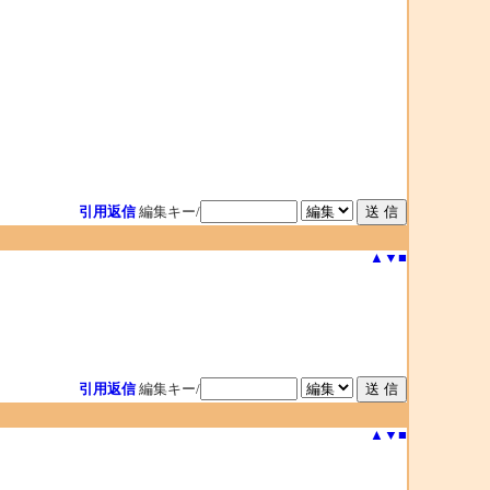
引用返信
編集キー/
▲
▼
■
引用返信
編集キー/
▲
▼
■