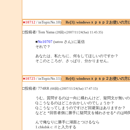
■10712
/ inTopicNo.10)
Re[3]: windowsｘｐｓｐ２お使いの
□投稿者/ Tom Yama
(28回)-(2007/11/24(Sat) 11:45:35)
■
No10707
(satou さん) に返信
それで？
あなたは、私たちに、何をしてほしいのですか？
そこのところが、さっぱり、分かりません。
■10725
/ inTopicNo.11)
Re[4]: windowsｘｐｓｐ２お使いの
□投稿者/ 774RR
(66回)-(2007/11/24(Sat) 17:47:15)
うむ。質問するのは一向に構わんけど、疑問文が無いの
Q.こうなるのはどこかおかしいのでしょうか？
Q.こうなってしまうのですけど回避策はありますか？
などと *回答者側に勝手に疑問文を補わさせる* のは
んで俺なりに勝手に湖面とつけるなら
1.chkdsk c: /f と入力する