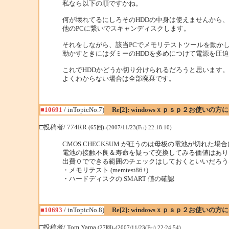
私なら以下の順ですかね。
何が壊れてるにしろそのHDDの中身は使えませんから、
他のPCに繋いでスキャンディスクします。
それをしながら、該当PCでメモリテストツールを動か
動かすときにはダミーのHDDを多めにつけて電源を圧
これでHDDかどうか切り分けられるだろうと思います。
よくわからない場合は全部廃棄です。
■10691
/ inTopicNo.7)
Re[2]: windowsｘｐｓｐ２お使いの方
□投稿者/ 774RR
(65回)-(2007/11/23(Fri) 22:18:10)
CMOS CHECKSUM が狂うのは母板の電池が切れた
電池の接触不良＆寿命を疑って交換してみる価値はあり
出費０でできる範囲のチェックはしておくといいだろう
・メモリテスト (memtest86+)
・ハードディスクの SMART 値の確認
■10693
/ inTopicNo.8)
Re[2]: windowsｘｐｓｐ２お使いの方
□投稿者/ Tom Yama
(27回)-(2007/11/23(Fri) 22:24:54)