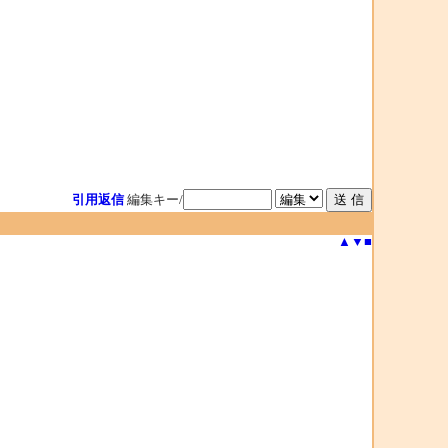
引用返信
編集キー/
▲
▼
■