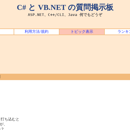
C# と VB.NET の質問掲示板
ASP.NET、C++/CLI、Java 何でもどうぞ
利用方法/規約
トピック表示
ランキ
問
:と打ち込むと
が、
か？