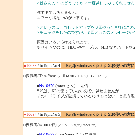
> 皆さんのPCはどうですか？一度試してみてくれませ
試すまでもありません。
エラーが出ないのが正常です。
> というのは、再セットアップを３回やった直後にこのchk
> チェックをしたのですが、３回ともこのメッセージが
原因はいろいろ考えられます。
ありそうなのは、HDD やケーブル、M/B などハード
■10683
/ inTopicNo.4)
Re[2]: windowsｘｐｓｐ２お使いの方
□投稿者/ Tom Yama
(26回)-(2007/11/23(Fri) 20:12:06)
■
No10679
(satou さん) に返信
# 私は、XPは使っていないので、試せませんが、
そのC:ドライブが破損しているわけではない、と思う理
■10684
/ inTopicNo.5)
Re[3]: windowsｘｐｓｐ２お使いの方
□投稿者/ satou
(2回)-(2007/11/23(Fri) 20:21:36)
■
No10683
(Tom Yama さん) に返信