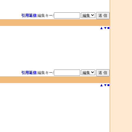
引用返信
編集キー/
▲
▼
■
引用返信
編集キー/
▲
▼
■