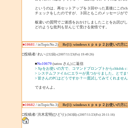
というのは、再セットアップを３回やった直後にこのchkd
チェックをしたのですが、３回ともこのメッセージがで
板違いの質問でご迷惑をおかけしましたことをお詫びし
どのような批判も甘んじて受ける覚悟です。
■10681
/ inTopicNo.2)
Re[1]: windowsｘｐｓｐ２お使いの方
□投稿者/ れい
(232回)-(2007/11/23(Fri) 19:49:26)
■
No10679
(satou さん) に返信
> Xpをお使いの方で、コマンドプロンプトからchkdsk 
> システムファイルにエラーが見つかりました。とでま
> 皆さんのPCはどうですか？一度試してみてくれませ
でませんよ。
■10682
/ inTopicNo.3)
Re[1]: windowsｘｐｓｐ２お使いの方
□投稿者/ 渋木宏明(ひどり)
(563回)-(2007/11/23(Fri) 20:11:16)