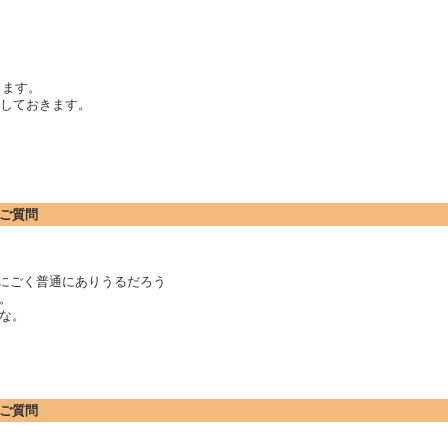
します。
迫しておきます。
にご質問
場合にごく普通にありうるだろう
。
な。
にご質問