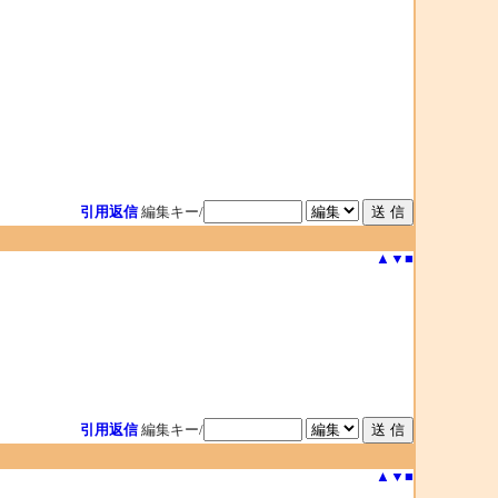
引用返信
編集キー/
▲
▼
■
引用返信
編集キー/
▲
▼
■