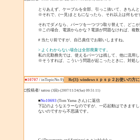
とりあえず、ケーブルを全部、引っこ抜いて、きちんと
※それで、(一見)まともになったら、それ以上は何もせ
それでダメなら、パーツを一つづつ取り替えて、どこが
※この場合、電源からかな？電源が問題なければ、複数
# 当たり前ですが、自己責任でお願いしますね。
> よくわからない場合は全部廃棄です。
私の元勤務先では、使えるパーツは残して、他に流用し
※そうすれば、こういう問題が起こったときに、対処し
■10707
/ inTopicNo.9)
Re[3]: windowsｘｐｓｐ２お使いの方
□投稿者/ satou
(3回)-(2007/11/24(Sat) 09:51:11)
■
No10693
(Tom Yama さん) に返信
下記のようなエラーなのですが、一応起動はできますし
ないのですから不思議です。
C:\Documents and Settings\ｐｃ>chkdsk c: