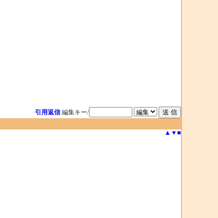
引用返信
編集キー/
▲
▼
■