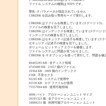
ファイル システムの種類は NTFS です。
警告: /F パラメータが指定されていません
CHKDSK を読み取り専用モードで実行します。
CHKDSK はファイルを検査しています (ステージ 1/3)...
ファイルの検査を完了しました。
CHKDSK はインデックスを検査しています (ステージ 2/3).
インデックスの検査を完了しました。
CHKDSK はセキュリティ記述子を検査しています (ステージ 3
セキュリティ記述子の検査を完了しました。
ボリューム ビットマップ エラーを修復します。
ファイル システムに問題が見つかりました。
CHKDSK を /F オプションを使って実行して、問題を
80405293 KB : 全ディスク領域
4745680 KB : 21657 個のファイル
10364 KB : 1869 個のインデックス
0 KB : 不良セクタ
92245 KB : システムで使用中
65536 KB : ログ ファイルが使用
75557004 KB : 使用可能領域
4096 バイト : アロケーション ユニット サイズ
20101323 個 : 全アロケーション ユニット
18889251 個 : 利用可能アロケーション ユニット