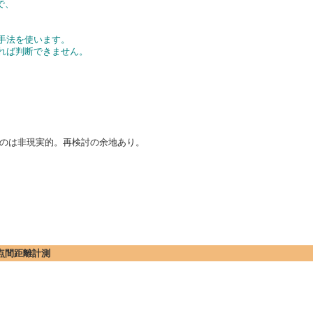
で、
手法を使います。
ければ判断できません。
のは非現実的。再検討の余地あり。
の2点間距離計測