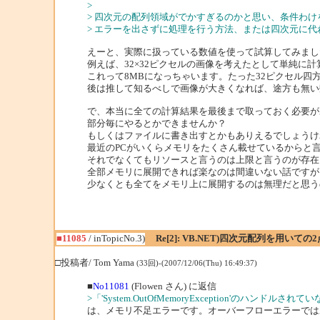
>
> 四次元の配列領域がでかすぎるのかと思い、条件わ
> エラーを出さずに処理を行う方法、または四次元に
えーと、実際に扱っている数値を使って試算してみまし
例えば、32×32ピクセルの画像を考えたとして単純に計算する
これって8MBになっちゃいます。たった32ピクセル四
後は推して知るべしで画像が大きくなれば、途方も無い
で、本当に全ての計算結果を最後まで取っておく必要が
部分毎にやるとかできませんか？
もしくはファイルに書き出すとかもありえるでしょうけ
最近のPCがいくらメモリをたくさん載せているからと
それでなくてもリソースと言うのは上限と言うのが存在
全部メモリに展開できれば楽なのは間違いない話ですが
少なくとも全てをメモリ上に展開するのは無理だと思う
■11085
/ inTopicNo.3)
Re[2]: VB.NET)四次元配列を用いて
□投稿者/ Tom Yama
(33回)-(2007/12/06(Thu) 16:49:37)
■
No11081
(Flowen さん) に返信
>「'System.OutOfMemoryException'のハンドル
は、メモリ不足エラーです。オーバーフローエラーでは