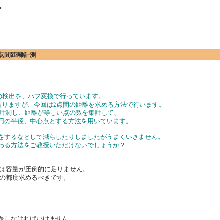
？
の2点間距離計測
の円の検出を、ハフ変換で行っています。
がありますが、今回は2点間の距離を求める方法で行います。
離を計測し、距離が等しい点の数を集計して、
る円の半径、中心点とする方法を用いています。
けをするなどして減らしたりしましたがうまくいきません。
代わる方法をご教授いただけないでしょうか？
は容量が圧倒的に足りません。
の都度求めるべきです。
、
存用に確保しなければいけません。