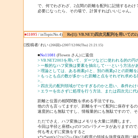
で、何でわざわざ、2点間の距離を配列に記憶するわけ
必要になったら、その場で、計算すればいいじゃん。
■11095
/ inTopicNo.4)
Re[1]: VB.NET)四次元配列を用いて
□投稿者/ れい
(266回)-(2007/12/06(Thu) 21:21:15)
■
No11081
(Flowen さん) に返信
> VB.NET2003を用いて、ダーツなどに使われる的
> 一般的なハフ変換は要素を抽出して･･･という方法
> 理論としては、ある画素p1と、別の画素p2との距
> もっとも点の数が多かった距離と点をそれぞれ求め
>...
> 四次元の配列領域がでかすぎるのかと思い、条件わ
> エラーを出さずに処理を行う方法、または四次元に
距離と位置の相関関数を求める手法ですね。
他の方も言ってますが、距離をすべて配列に保存するの
速度的にも無駄ですし、情報量的にも無駄ですので、そ
ただでさえ、ハフ変換はメモリを大量に消費します。
今回は半径と座標x,yの3つのパラメータがありますので
何も考えずに変換をすると
x*y*sqrt(x^2+y^2)～O(n^3)程度の領域を強度保