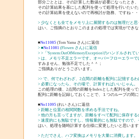
部分ごととは、その計算した数値が必要になったとき、
その計算結果を基にした配列を使って処理を行いたいた
その計算結果を使えないので再検討が急務、ですね・・
> 少なくとも全てをメモリ上に展開するのは無理だと
はい、ご指摘のとおりこのままの処理では実現ができな
■
No11085
(Tom Yama さん) に返信
> ■
No11081
(Flowen さん) に返信
> >「'System.OutOfMemoryException'のハンド
> は、メモリ不足エラーです。オーバーフローエラーで
すみません、勉強不足でした＾＾；
ご指摘ありがとうございます。
>> で、何でわざわざ、2点間の距離を配列に記憶するわ
> 必要になったら、その場で、計算すればいいじゃん。
この処理の後、2点間の距離をIndexとした配列を使っ
配列に距離を記録しておくことで、１つのループの間に
■
No11095
(れい さん) に返信
> 距離と位置の相関関数を求める手法ですね。
> 他の方も言ってますが、距離をすべて配列に保存す
> 速度的にも無駄ですし、情報量的にも無駄ですので
はい、処理を随時計算する仕様に変更したいと思います
> ただでさえ、ハフ変換はメモリを大量に消費します。