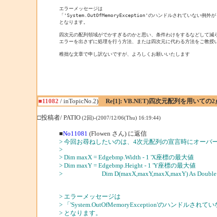
エラーメッセージは

「'System.OutOfMemoryException'のハンドルされていない例外
となります。

四次元の配列領域がでかすぎるのかと思い、条件わけをするなどして減ら
エラーを出さずに処理を行う方法、または四次元に代わる方法をご教授い
稚拙な文章で申し訳ないですが、よろしくお願いいたします

■11082
/ inTopicNo.2)
Re[1]: VB.NET)四次元配列を用いて
□投稿者/ PATIO
(2回)-(2007/12/06(Thu) 16:19:44)
■
No11081
(Flowen さん) に返信
> 今回お尋ねしたいのは、4次元配列の宣言時にオーバ
>
> Dim maxX = Edgebmp.Width - 1 'X座標の最大値
> Dim maxY = Edgebmp.Height - 1 'Y座標の最大値
> Dim D(maxX,maxY,maxX,maxY) As Doubl
> エラーメッセージは
> 「'System.OutOfMemoryException'のハンド
> となります。