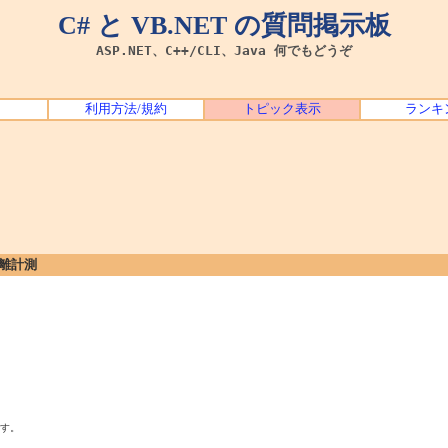
C# と VB.NET の質問掲示板
ASP.NET、C++/CLI、Java 何でもどうぞ
利用方法/規約
トピック表示
ランキ
距離計測
す。
