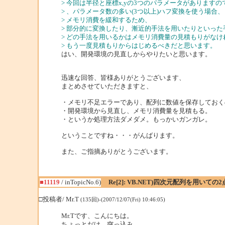
> 今回は半径と座標x,yの3つのパラメータがありますの
> 、パラメータ数の多い(3つ以上)ハフ変換を使う場合、
> メモリ消費を緩和するため、
> 部分的に変換したり、漸近的手法を用いたりといった
> どの手法を用いるかはメモリ消費量の見積もりがな
> もう一度見積もりからはじめるべきだと思います。
はい、開発環境の見直しからやりたいと思います。
迅速な回答、皆様ありがとうございます、
まとめさせていただきますと、
・メモリ不足エラーであり、配列に数値を保存しておく
・開発環境から見直し、メモリ消費量を見積もる。
・というか処理方法ダメダメ。もっかいガンガレ。
ということですね・・・がんばります。
また、ご指摘ありがとうございます。
■11119
/ inTopicNo.6)
Re[2]: VB.NET)四次元配列を用いて
□投稿者/ Mr.T
(135回)-(2007/12/07(Fri) 10:46:05)
Mr.Tです、こんにちは。
ちょっとだけ、突っ込み。