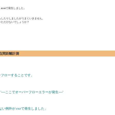
が.exeで発生しました」

したりしましたがうまくいきません。

ただけないでしょうか？

の2点間距離計測
ーフローすることです。
e '----ここでオーバーフローエラーが発生----'
ルされていない例外が.exeで発生しました」