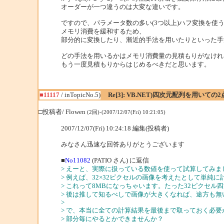
オーダーが一つ違うのは大変な違いです。
ですので、パラメータ数の多い(3つ以上)ハフ変換を使
メモリ消費を緩和するため、
部分的に変換したり、漸近的手法を用いたりといった手
どの手法を用いるかはメモリ消費量の見積もりがなけれ
もう一度見積もりからはじめるべきだと思います。
■11117
/ inTopicNo.5)
Re[3]: VB.NET)四次元配列を用いて
□投稿者/ Flowen
(2回)-(2007/12/07(Fri) 10:21:05)
2007/12/07(Fri) 10:24:18 編集(投稿者)
みなさん迅速な回答ありがとうございます
■
No11082
(PATIO さん) に返信
> えーと、実際に扱っている数値を使って試算してみま
> 例えば、32×32ピクセルの画像を考えたとして単純に計算す
> これって8MBになっちゃいます。たった32ピクセル
> 後は推して知るべしで画像が大きくなれば、途方も
>
> で、本当に全ての計算結果を最後まで取っておく必
> 部分毎にやるとかできませんか？