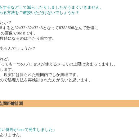
けをするなどして減らしたりしましたがうまくいきません。
代わる方法をご教授いただけないでしょうか？
たか？
と32×32×32×32×8となって8388608なんて数値に
方の画像で8MBです。
数値になるのは当たり前です。
あるんでしょうか？
れど。
言っても一つのプロセスが使えるメモリの上限は決まってますし、
します。
、現実には限られた範囲内でしか無理です。
ので処理方法を再検討された方が良いと思います。
の2点間距離計測
されていない例外が.exeで発生しました」
ありません。