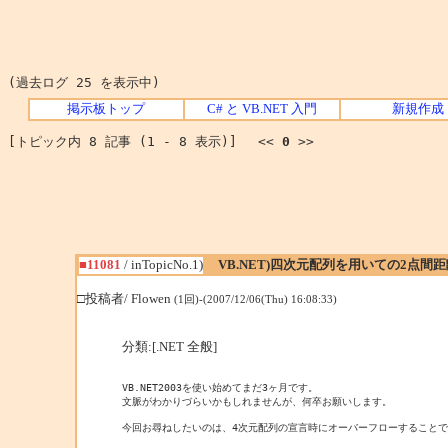
(過去ログ 25 を表示中)
掲示板トップ
C# と VB.NET 入門
新規作成
[トピック内 8 記事 (1 - 8 表示)] <<
0
>>
■11081
/ inTopicNo.1)
VB.NET)四次元配列を用いての2点間
□投稿者/ Flowen
(1回)-(2007/12/06(Thu) 16:08:33)
分類:[.NET 全般]
VB.NET2003を使い始めてまだ3ヶ月です。

文脈がわかりづらいかもしれませんが、何卒お願いします。

今回お尋ねしたいのは、4次元配列の宣言時にオーバーフローすることで