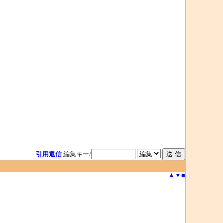
引用返信
編集キー/
▲
▼
■