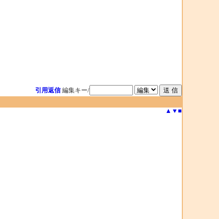
引用返信
編集キー/
▲
▼
■