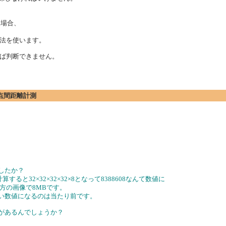
う場合、
法を使います。
ば判断できません。
の2点間距離計測
したか？
ると32×32×32×32×8となって8388608なんて数値に
四方の画像で8MBです。
無い数値になるのは当たり前です。
要があるんでしょうか？