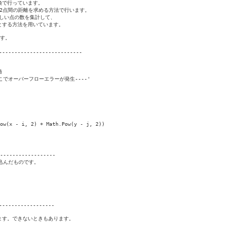
換で行っています。

2点間の距離を求める方法で行います。

しい点の数を集計して、

する方法を用いています。

す。

--------------------------



---ここでオーバーフローエラーが発生----'

w(x - i, 2) + Math.Pow(y - j, 2))

-----------------

り込んだものです。

-----------------

す。できないときもあります。
