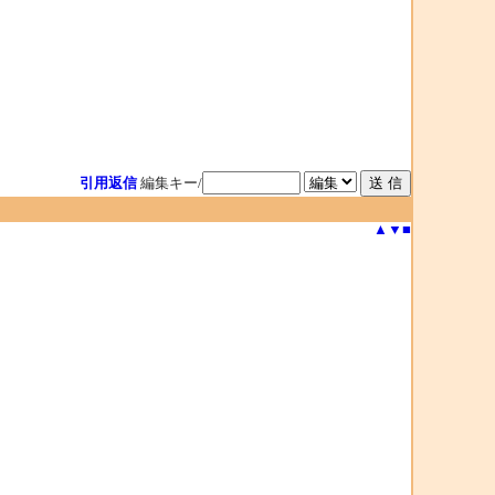
引用返信
編集キー/
▲
▼
■