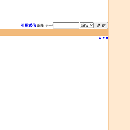
引用返信
編集キー/
▲
▼
■