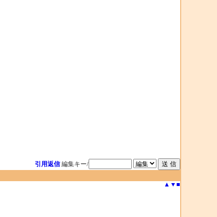
引用返信
編集キー/
▲
▼
■