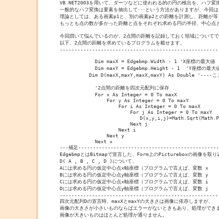
VB.NET2003を用いて、ダーツなどに使われる的の円の検出を、ハフ変
一般的なハフ変換は要素を抽出して･･･という方法がありますが、今回は
理論としては、ある画素p1と、別の画素p2との距離を計測し、距離が等
もっとも点の数が多かった距離と点をそれぞれ求める円の半径、中心点と
今回躓いて悩んでいるのが、2点間の距離を記録しておく領域についてで
以下、2点間の距離を求めているプログラムを載せます。

-------------------------------------------------------
            Dim maxX = Edgebmp.Width - 1 'X座標の最大値

            Dim maxY = Edgebmp.Height - 1  'Y座標の最大値
　　　　　　Dim D(maxX,maxY,maxX,maxY) As Double '-
            '2点間の距離を四次元配列に保存

            For x As Integer = 0 To maxX

                For y As Integer = 0 To maxY

                    For i As Integer = 0 To maxX

                        For j As Integer = 0 To maxY

                        　　D(x,y,i,j)=Math.Sqrt(Math.Po
                        Next j

                    Next i

                Next y

            Next x

---補足-------------------------------------------------
EdgebmpとはBitmapで宣言した、Form上のPictureboxの画像を取
D( A , B , C , D )について、

Aには求める円の仮定中心点x軸座標（プログラムで言えば、変数 x

Bには求める円の仮定中心点y軸座標（プログラムで言えば、変数 y

Cには求める円の仮定中心点x軸座標（プログラムで言えば、変数 i

Dには求める円の仮定中心点y軸座標（プログラムで言えば、変数 j

-------------------------------------------------------
四次元配列Dの宣言時、maxXとmaxYの大きさは画像に依存しますが、

画像の大きさが小さいものならばエラーがないときもあり、処理ができま
画像が大きいものはほとんど処理が通りません。
