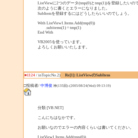
ListViewに2つのデータ(tmp(0)とtmp(1))を登録したい
次のように書くとエラーになりました。
SubItemを登録するにはどうしたらいいのでしょう。
With ListView1.Items.Add(tmp(0))
.subitems(1) = tmp(1)
End With
VB2005を使っています。
よろしくお願いいたします。
■1124
/ inTopicNo.2)
Re[1]: ListViewのSubItem
□投稿者/
中博俊
神(135回)-(2005/08/24(Wed) 09:13:19)
分類:[VB.NET]
こんにちはなかです。
お願いなのでエラーの内容くらいは書いてください。
ListView1.Items.Add(tmp(0))