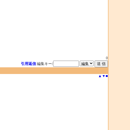
0
引用返信
編集キー/
▲
▼
■