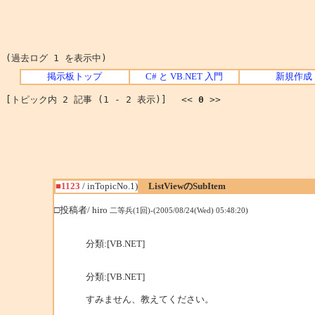
(過去ログ 1 を表示中)
掲示板トップ
C# と VB.NET 入門
新規作成
[トピック内 2 記事 (1 - 2 表示)] <<
0
>>
■1123
/ inTopicNo.1)
ListViewのSubItem
□投稿者/ hiro
二等兵(1回)-(2005/08/24(Wed) 05:48:20)
分類:[VB.NET]
分類:[VB.NET]
すみません、教えてください。