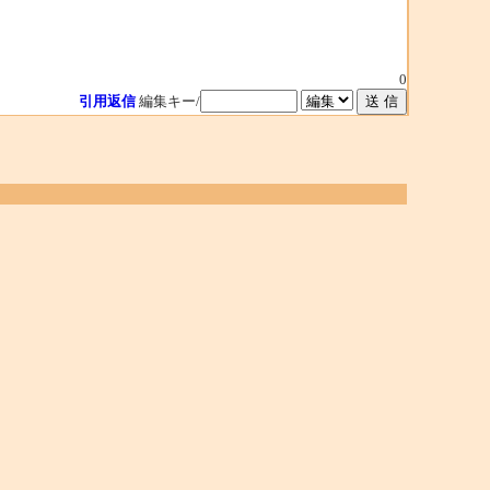
0
引用返信
編集キー/