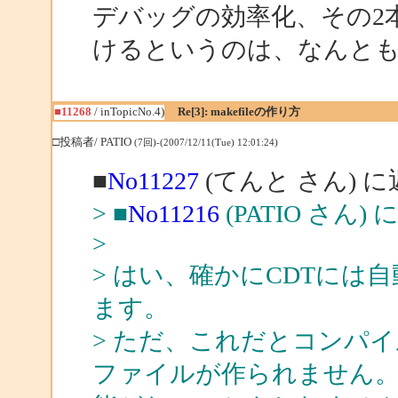
デバッグの効率化、その2
けるというのは、なんと
■11268
/ inTopicNo.4)
Re[3]: makefileの作り方
□投稿者/ PATIO
(7回)-(2007/12/11(Tue) 12:01:24)
■
No11227
(てんと さん) 
> ■
No11216
(PATIO さん)
>
> はい、確かにCDTには自動
ます。
> ただ、これだとコンパ
ファイルが作られません。自