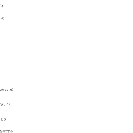


は

の

Args e)

さい");

とき

を0にする
