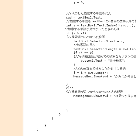
                    j = 0;

                }//入力した検索する単語を代入

                swd = textBox2.Text;

                //検索する単語をtextBox1のJ番目の文字以降で
                int i = textBox1.Text.IndexOf(swd, j);

               //検索する単語が見つかったときの処理

                if (i > -1)

                {//検索語のみつかった位置

                    textBox1.SelectionStart = i;

                    //検索語の長さ

                    textBox1.SelectionLength = swd.Leng
                    if (j == 0)

                    {//その検索語が初めての検索ならボタン
                        button1.Text = "次を検索";

                    }

                    //どの位置まで検索したかをｊに格納

                    j = i + swd.Length;

                    MessageBox.Show(swd + "がみつかりまし
                }

                else

                {//検索語がみつからなかったときの処理

                    MessageBox.Show(swd + "は見つかりま
                }

            }

        }

    }

}