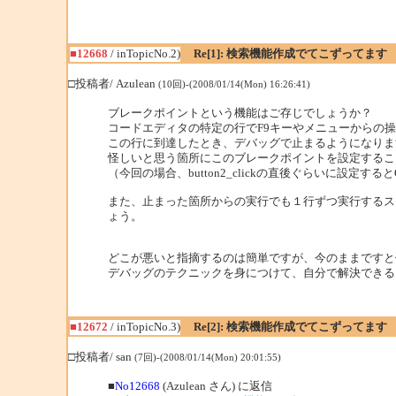
■12668
/ inTopicNo.2)
Re[1]: 検索機能作成でてこずってます
□投稿者/ Azulean
(10回)-(2008/01/14(Mon) 16:26:41)
ブレークポイントという機能はご存じでしょうか？
コードエディタの特定の行でF9キーやメニューからの
この行に到達したとき、デバッグで止まるようになりま
怪しいと思う箇所にこのブレークポイントを設定するこ
（今回の場合、button2_clickの直後ぐらいに設定すると
また、止まった箇所からの実行でも１行ずつ実行するステ
ょう。
どこが悪いと指摘するのは簡単ですが、今のままですと
デバッグのテクニックを身につけて、自分で解決できる
■12672
/ inTopicNo.3)
Re[2]: 検索機能作成でてこずってます
□投稿者/ san
(7回)-(2008/01/14(Mon) 20:01:55)
■
No12668
(Azulean さん) に返信