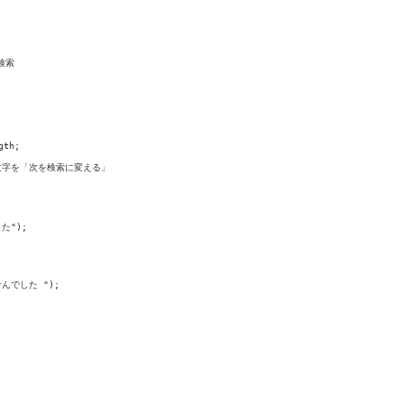
検索

th;

の文字を「次を検索に変える」

た");

せんでした ");
