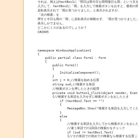
それは、例えばtextBox1に「明日は雨今日も雨明後日も雨」という文を
入力して、textBox2に「雨」を入力して検索ボタンをおすと、最初の雨
反転表示されて「雨が見つかりました」と表示されますが、

「次の検索」を

押すと今日も雨の「雨」に反転表示が移動せず、「雨が見つかりました」
表示しかでません。

どこかにミスがあるのでしょうか？

C#2005

namespace WindowsApplication1

{

    public partial class Form1 : Form

    {

        public Form1()

        {

            InitializeComponent();

        }

        int j = 0;//検索を始める位置

        string swd;//検索する単語

        //検索ボタンを押したときの処理

        private void button1_Click(object sender, Event
        {//検索する単語を入力せずに検索ボタンをおしたとき

            if (textBox2.Text == "")

            {

                MessageBox.Show("検索する単語を入力してくだ
            }

            else

            {

                //検索する単語を入力してから検索ボタンをおした
                //違う単語での1回目の検索かをチェック

                if (swd != textBox1.Text)

                {//その単語での初めての検索なら検索する位置ｊ