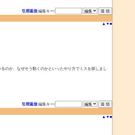
引用返信
編集キー/
▲
▼
■
ているのか、なぜそう動くのかといったやり方でミスを探しまし
引用返信
編集キー/
▲
▼
■