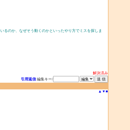
いているのか、なぜそう動くのかといったやり方でミスを探しま
解決済み
引用返信
編集キー/
▲
▼
■