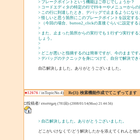
> ブレークポイントという機能はご存じでしょうか？
> コードエディタの特定の行でF9キーやメニューから
> この行に到達したとき、デバッグで止まるようになり
> 怪しいと思う箇所にこのブレークポイントを設定す
> （今回の場合、button2_clickの直後ぐらいに設定する
>
> また、止まった箇所からの実行でも１行ずつ実行する
しょう。
>
>
> どこが悪いと指摘するのは簡単ですが、今のままで
> デバッグのテクニックを身につけて、自分で解決で
自己解決しました。ありがとうございました。
■12676
/ inTopicNo.4)
Re[3]: 検索機能作成でてこずってます
□投稿者/ επιστημη
(781回)-(2008/01/14(Mon) 21:44:56)
> 自己解決しました。ありがとうございました。
どこがいけなくて/どう解決したかを添えてくれんと他