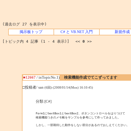
(過去ログ 27 を表示中)
掲示板トップ
C# と VB.NET 入門
新規作成
[トピック内 4 記事 (1 - 4 表示)] <<
0
>>
■12667
/ inTopicNo.1)
検索機能作成でてこずってます
□投稿者/ san
(6回)-(2008/01/14(Mon) 16:10:45)
分類:[C#]
Form1にtextBox1とtextBox2、ボタンコントロールをはりつけて

検索機能つきのメモ帳をサンプルを参考にして作ってみました。

しかし、一部期待した動作をしない部分があるのでおしえてください。
