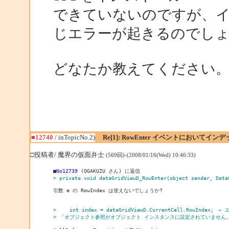
できていないのですが、
じエラーが起きるのでし
どなたか教えてください
■12740
/ inTopicNo.2)
Re[1]: RowEnter イベントにおいて
□投稿者/ 魔界の仮面弁士
(569回)-(2008/01/16(Wed) 10:46:33)
■
No12739
> private void dataGridViewD_RowEnter(object sender, Data
引数 e の RowIndex は使えないでしょうか?

> 　　int index = dataGridViewD.CurrentCell.RowIndex;　←
> 「オブジェクト参照がオブジェクト インスタンスに設定されていません