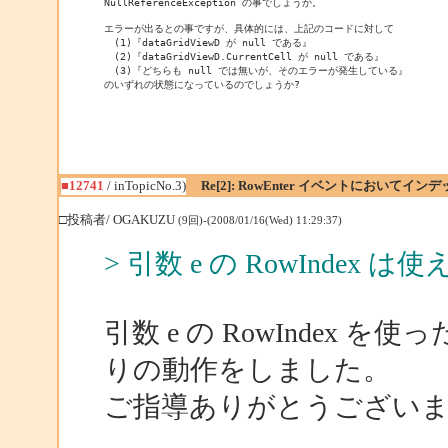
NullReferenceException の事でしょうか。

エラーが出るとの事ですが、具体的には、上記のコードに対して

　(1)『dataGridViewD が null である』

　(2)『dataGridViewD.CurrentCell が null である』

　(3)『どちらも null では無いが、そのエラーが発生している』

のいずれの状態になっているのでしょうか?
■12741
/ inTopicNo.3)
Re[2]: RowEnter イベントにおいて
□投稿者/ OGAKUZU
(9回)-(2008/01/16(Wed) 11:29:37)
> 引数 e の RowIndex
引数 e の RowIndex
りの動作をしました。
ご指導ありがとうござい