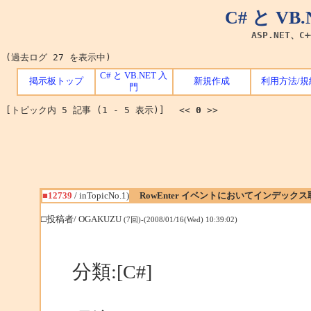
C# と V
ASP.NET、C
(過去ログ 27 を表示中)
C# と VB.NET 入
掲示板トップ
新規作成
利用方法/規
門
[トピック内 5 記事 (1 - 5 表示)] <<
0
>>
■12739
/ inTopicNo.1)
RowEnter イベントにおいてインデック
□投稿者/ OGAKUZU
(7回)-(2008/01/16(Wed) 10:39:02)
分類:[C#]