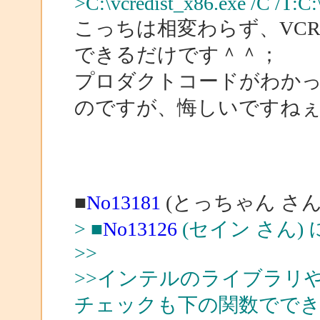
>C:\vcredist_x86.exe /C /T:C
こっちは相変わらず、VCRE
できるだけです＾＾；
プロダクトコードがわか
のですが、悔しいですね
■
No13181
(とっちゃん さん
> ■
No13126
(セイン さん)
>>
>>インテルのライブラリや.NE
チェックも下の関数でで