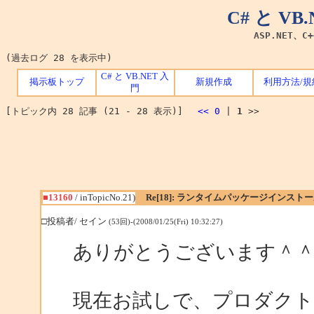
C# と V
ASP.NET、C
(過去ログ 28 を表示中)
C# と VB.NET 入
掲示板トップ
新規作成
利用方法/規
門
[トピック内 28 記事 (21 - 28 表示)]
<<
0
|
1
>>
■13160
/ inTopicNo.21)
Re[18]: ランタイムパッケージインス
□投稿者/ セイン
(53回)-(2008/01/25(Fri) 10:32:27)
ありがとうございます＾
現在お試しで、プロダクト