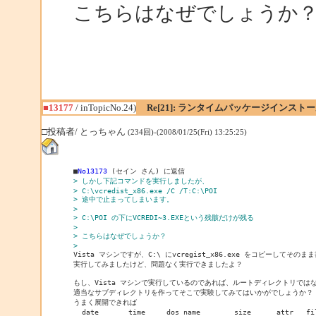
こちらはなぜでしょうか
■13177
/ inTopicNo.24)
Re[21]: ランタイムパッケージインス
□投稿者/ とっちゃん
(234回)-(2008/01/25(Fri) 13:25:25)
■
No13173
> しかし下記コマンドを実行しましたが、
> C:\vcredist_x86.exe /C /T:C:\POI
> 途中で止まってしまいます。
> 
> C:\POI の下にVCREDI~3.EXEという残骸だけが残る
> 
> こちらはなぜでしょうか？
> 
実行してみましたけど、問題なく実行できましたよ？

もし、Vista マシンで実行しているのであれば、ルートディレクトリではな
適当なサブディレクトリを作ってそこで実験してみてはいかがでしょうか？

うまく展開できれば

  date       time     dos name        size      attr   fil