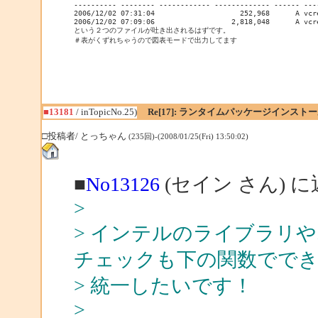
---------- -------- ------------ ------------- ------ ----
2006/12/02 07:31:04                    252,968      A vcre
2006/12/02 07:09:06                  2,818,048      A vcre
という２つのファイルが吐き出されるはずです。

■13181
/ inTopicNo.25)
Re[17]: ランタイムパッケージインス
□投稿者/ とっちゃん
(235回)-(2008/01/25(Fri) 13:50:02)
■
No13126
(セイン さん) 
>
> インテルのライブラリや.NE
チェックも下の関数でで
> 統一したいです！
>