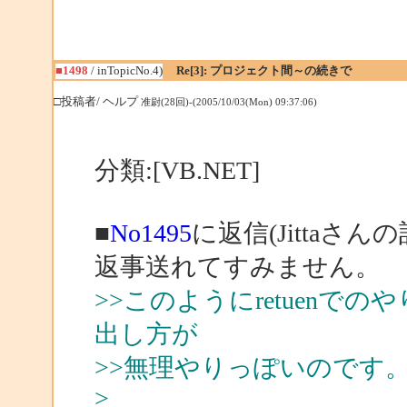
■1498
/ inTopicNo.4)
Re[3]: プロジェクト間～の続きで
□投稿者/ ヘルプ
准尉(28回)-(2005/10/03(Mon) 09:37:06)
分類:[VB.NET]
■
No1495
に返信(Jittaさんの
返事送れてすみません。
>>このようにretuenでの
出し方が
>>無理やりっぽいのです
>