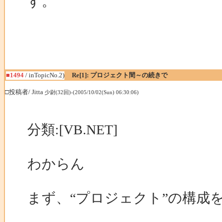
す。
■1494
/ inTopicNo.2)
Re[1]: プロジェクト間～の続きで
□投稿者/ Jitta
少尉(32回)-(2005/10/02(Sun) 06:30:06)
分類:[VB.NET]
わからん
まず、“プロジェクト”の構成