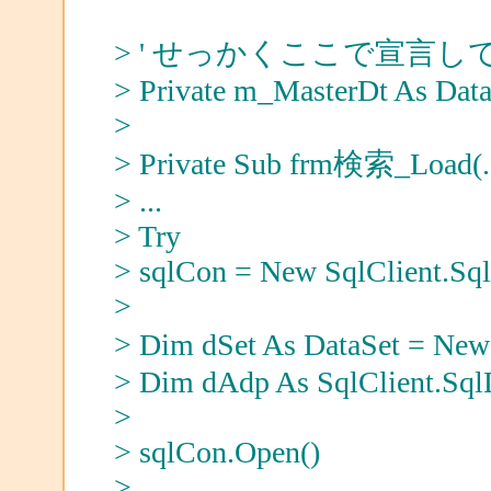
> ' せっかくここで宣言
> Private m_MasterDt As Dat
>
> Private Sub frm検索_Load(.
> ...
> Try
> sqlCon = New SqlClient.Sql
>
> Dim dSet As DataSet = Ne
> Dim dAdp As SqlClient.Sql
>
> sqlCon.Open()
>