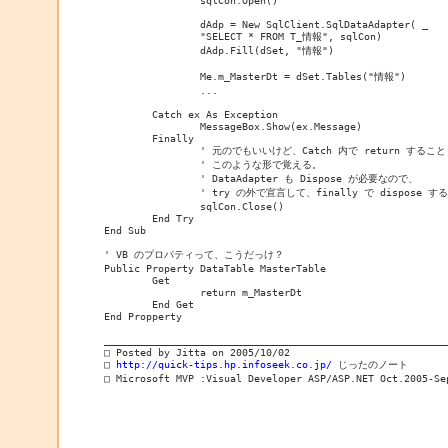
		sqlCon.Open()
		dAdp = New SqlClient.SqlDataAdapter( _
		"SELECT * FROM T_情報", sqlCon)
		dAdp.Fill(dSet, "情報")
		Me.m_MasterDt = dSet.Tables("情報")
		...
	Catch ex As Exception
		MessageBox.Show(ex.Message)
	Finally
		' 元のでもいいけど、Catch 内で return する
		' このような形で覚える。
		' DataAdapter も Dispose が必要なので、
		' try の外で宣言して、finally で dispose する
		sqlCon.Close()
	End Try
End Sub
' VB のプロパティって、こうだっけ？
Public Property DataTable MasterTable
	Get
		return m_MasterDt
	End Get
End Propperty
_________________________________________________________
□ Posted by Jitta on 2005/10/02
□ 
http://quick-tips.hp.infoseek.co.jp/
 じったのノート
□ Microsoft MVP :Visual Developer ASP/ASP.NET Oct.2005-Se