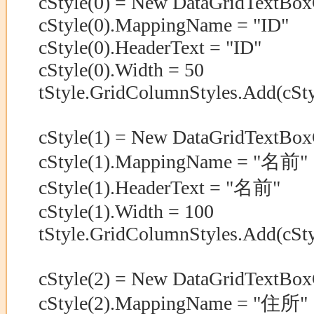
cStyle(0) = New DataGridTextBo
cStyle(0).MappingName = "ID"
cStyle(0).HeaderText = "ID"
cStyle(0).Width = 50
tStyle.GridColumnStyles.Add(cSty
cStyle(1) = New DataGridTextBo
cStyle(1).MappingName = "名前"
cStyle(1).HeaderText = "名前"
cStyle(1).Width = 100
tStyle.GridColumnStyles.Add(cSty
cStyle(2) = New DataGridTextBo
cStyle(2).MappingName = "住所"