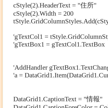
cStyle(2).HeaderText = "住所"
cStyle(2).Width = 200
tStyle.GridColumnStyles.Add(cSty
'gTextCol1 = tStyle.GridColumnSt
'gTextBox1 = gTextCol1.TextBox
'AddHandler gTextBox1.TextChan
'a = DataGrid1.Item(DataGrid1.Cu
DataGrid1.CaptionText = "情報"
DataGrid1.CaptionForeColor = Co