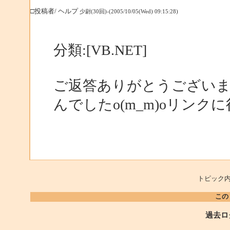
□投稿者/ ヘルプ
少尉(30回)-(2005/10/05(Wed) 09:15:28)
分類:[VB.NET]
ご返答ありがとうござい
んでしたo(m_m)oリン
トピック内
この
過去ロ