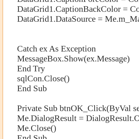
DataGrid1.CaptionBackColor = Co
DataGrid1.DataSource = Me.m_Ma
Catch ex As Exception
MessageBox.Show(ex.Message)
End Try
sqlCon.Close()
End Sub
Private Sub btnOK_Click(ByVal se
Me.DialogResult = DialogResult.
Me.Close()
End Sub