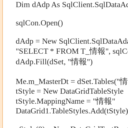
Dim dAdp As SqlClient.SqlDataAd
sqlCon.Open()
dAdp = New SqlClient.SqlDataAda
"SELECT * FROM T_情報", sqlC
dAdp.Fill(dSet, "情報")
Me.m_MasterDt = dSet.Tables("
tStyle = New DataGridTableStyle
tStyle.MappingName = "情報"
DataGrid1.TableStyles.Add(tStyle