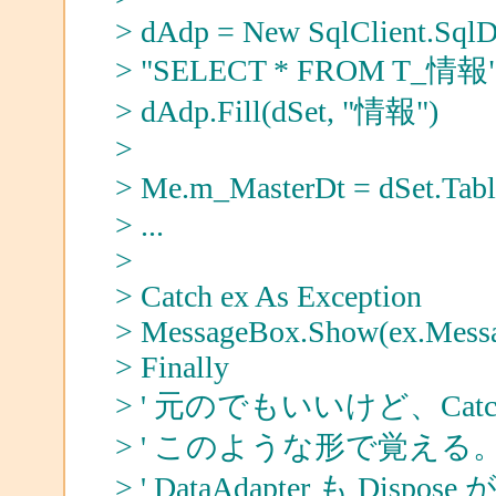
> dAdp = New SqlClient.SqlD
> "SELECT * FROM T_情報",
> dAdp.Fill(dSet, "情報")
>
> Me.m_MasterDt = dSet.Tab
> ...
>
> Catch ex As Exception
> MessageBox.Show(ex.Mess
> Finally
> ' 元のでもいいけど、Cat
> ' このような形で覚える
> ' DataAdapter も Disp