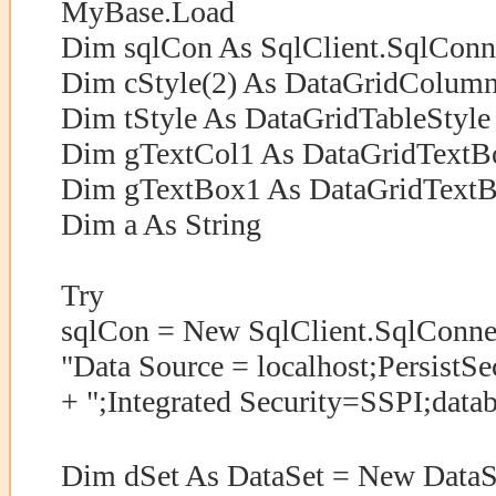
MyBase.Load
Dim sqlCon As SqlClient.SqlConn
Dim cStyle(2) As DataGridColumn
Dim tStyle As DataGridTableStyle
Dim gTextCol1 As DataGridText
Dim gTextBox1 As DataGridText
Dim a As String
Try
sqlCon = New SqlClient.SqlConne
"Data Source = localhost;PersistSe
+ ";Integrated Security=SSPI;data
Dim dSet As DataSet = New Dat