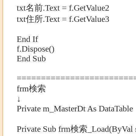
txt名前.Text = f.GetValue2
txt住所.Text = f.GetValue3
End If
f.Dispose()
End Sub
========================
frm検索
↓
Private m_MasterDt As DataTable
Private Sub frm検索_Load(ByVal se