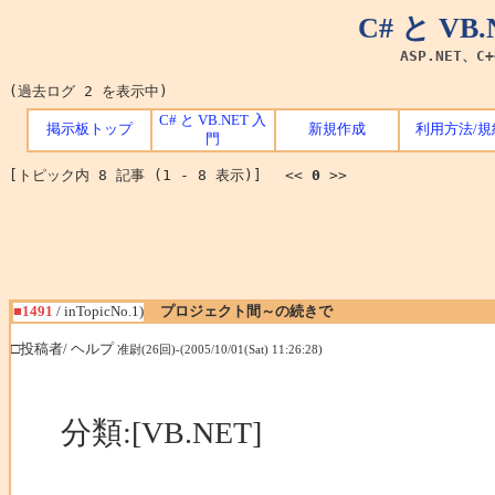
C# と V
ASP.NET、C
(過去ログ 2 を表示中)
C# と VB.NET 入
掲示板トップ
新規作成
利用方法/規
門
[トピック内 8 記事 (1 - 8 表示)] <<
0
>>
■1491
/ inTopicNo.1)
プロジェクト間～の続きで
□投稿者/ ヘルプ
准尉(26回)-(2005/10/01(Sat) 11:26:28)
分類:[VB.NET]