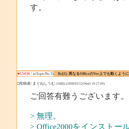
す。
■15436
/ inTopicNo.3)
Re[2]: 異なるOfficeのVer上でも動くよ
□投稿者/ まぐねしうむ
(16回)-(2008/03/12(Wed) 19:27:09)
ご回答有難うございます。
> 無理。
> Office2000をイ