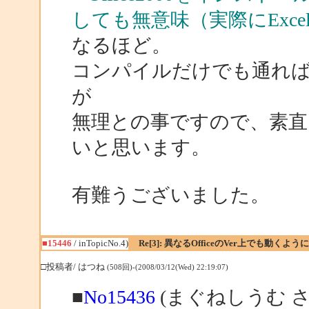
しても無意味（実際にExc
なるほど。
コンパイルだけでも通れ
が
無理との事ですので、素直に開
いと思います。
有難うございました。
■15446
/ inTopicNo.4)
Re[3]: 異なるOfficeのVer上でも動くよ
□投稿者/ はつね
(508回)-(2008/03/12(Wed) 22:19:07)
■
No15436
(まぐねしうむ さ