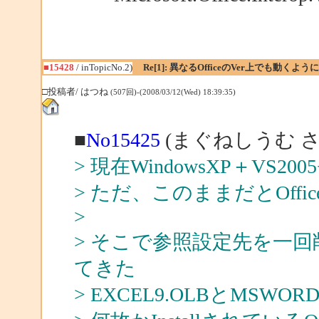
■15428
/ inTopicNo.2)
Re[1]: 異なるOfficeのVer上でも動くよ
□投稿者/ はつね
(507回)-(2008/03/12(Wed) 18:39:35)
■
No15425
(まぐねしうむ さ
> 現在WindowsXP＋VS20
> ただ、このままだとOffi
>
> そこで参照設定先を一回削除
てきた
> EXCEL9.OLBとMSW