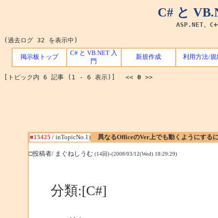
C# と V
ASP.NET、C
(過去ログ 32 を表示中)
C# と VB.NET 入
掲示板トップ
新規作成
利用方法/規
門
[トピック内 6 記事 (1 - 6 表示)] <<
0
>>
■15425
/ inTopicNo.1)
異なるOfficeのVer上でも動くようにする
□投稿者/ まぐねしうむ
(14回)-(2008/03/12(Wed) 18:29:29)
分類:[C#]