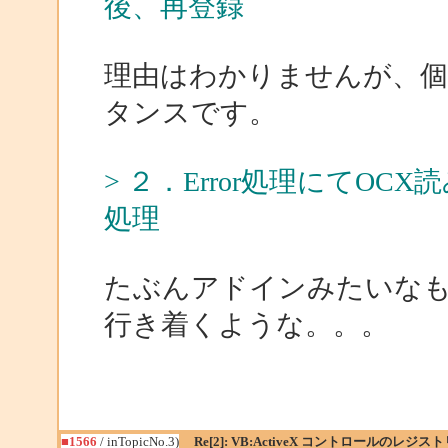
後、再登録
理由はわかりませんが、
タンスです。
> ２．Error処理にてO
処理
たぶんアドインみたいな
行き着くような。。。
■1566
/ inTopicNo.3)
Re[2]: VB:ActiveX コントロールのレジ