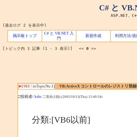
C# と V
ASP.NET、C
(過去ログ 2 を表示中)
C# と VB.NET 入
掲示板トップ
新規作成
利用方法/規
門
[トピック内 3 記事 (1 - 3 表示)] <<
0
>>
■1563
/ inTopicNo.1)
VB:ActiveX コントロールのレジストリ登
□投稿者/
kshr
二等兵(1回)-(2005/10/13(Thu) 15:40:54)
分類:[VB6以前]