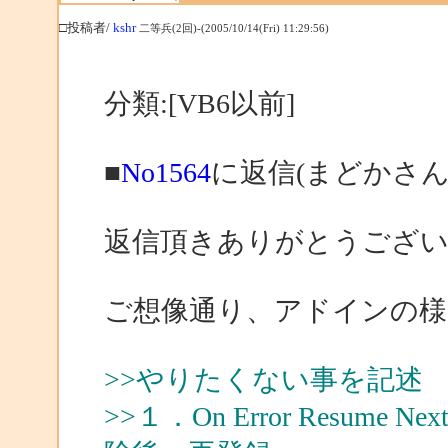
□投稿者/
kshr
二等兵(2回)-(2005/10/14(Fri) 11:29:56)
分類:[VB6以前]
■
No1564
に返信(まどかさん
返信頂きありがとうござ
ご想像通り、アドインの様
>>やりたくない事を記述
>>１．On Error Resu