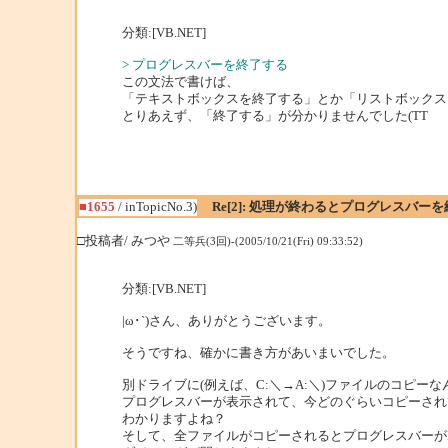
分類:[VB.NET]
> プログレスバーを終了する
この文法で書けば、
「テキストボックスを終了する」とか「リストボックス
とりあえず、「終了する」が分かりませんでした(TT
■1655
/ inTopicNo.3)
Re[2]: 処理が終わるとプログレスバーを
□投稿者/ みつや
二等兵(3回)-(2005/10/21(Fri) 09:33:52)
分類:[VB.NET]
|ω･`)さん、ありがとうございます。
そうですね、確かに書き方があいまいでした。
別ドライブに(例えば、C:＼→A:＼)ファイルのコピー
プログレスバーが表示されて、今どのぐらいコピーされ
わかりますよね？
そして、全ファイルがコピーされるとプログレスバーが