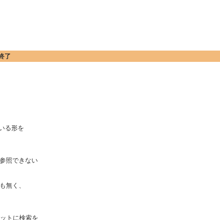
終了
ている形を
参照できない
も無く、
ネットに検索を