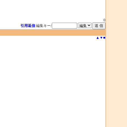
0
引用返信
編集キー/
▲
▼
■