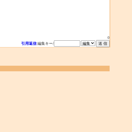
0
引用返信
編集キー/