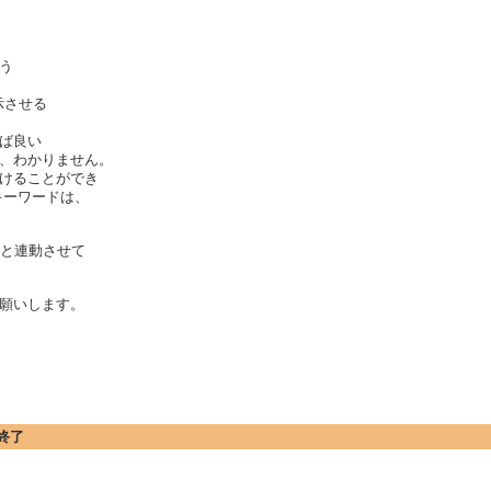
う
示させる
ば良い
、わかりません。
けることができ
キーワードは、
ーと連動させて
願いします。
終了