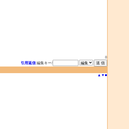
0
引用返信
編集キー/
▲
▼
■