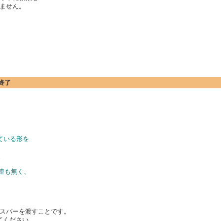
ません。
終了
している形を
。
連も無く、
スバーを渡すことです。
してください。