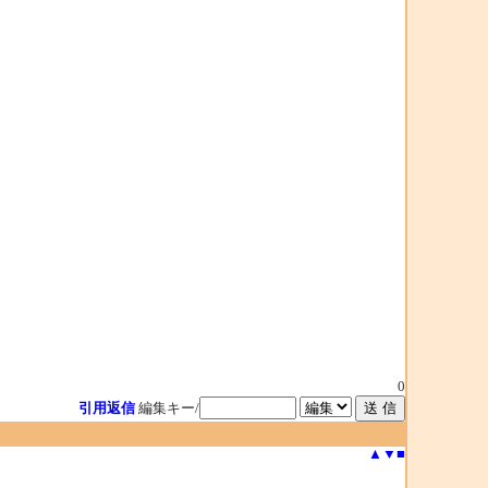
0
引用返信
編集キー/
▲
▼
■