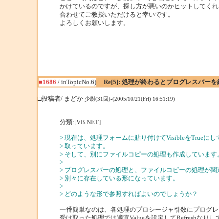
かけているのですが、探し方が悪いのかヒットしてくれ
合わせてご教授いただけると幸いです。
よろしくお願いします。
■1686
/ inTopicNo.6)
Re[5]: 処理が終わるとプログレスバーを
□投稿者/ まどか
少尉(31回)-(2005/10/21(Fri) 16:51:19)
分類:[VB.NET]
> 現在は、処理フォームに貼り付けてVisibleをTrueに
> 取っています。
> そして、別にファイルコピーの処理も作成しています
>
> プログレスバーの処理と、ファイルコピーの処理が関
> 別々に存在している形になっています。
>
> どのような形で参照すればよいのでしょうか？
一番簡単なのは、各処理のプロシージャ引数にプログレ
受け取った処理では適宜Valueを設定してRefreshなり