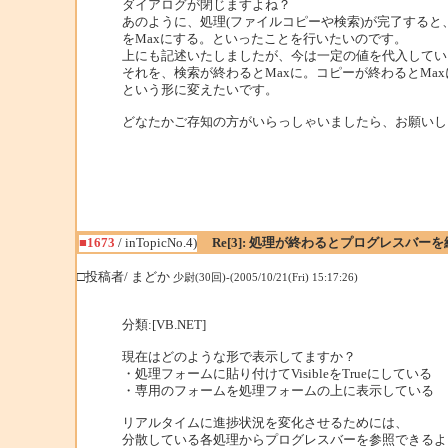
ダイアログが閉じますよね？
あのように、処理(ファイルコピーや検索)が完了すると
をMaxにする。といったことを行いたいのです。
上にも記述いたしましたが、今は一定の値を代入してい
それを、検索が終わるとMaxに。コピーが終わるとMax
という形に変えたいです。
どなたかご存知の方がいらっしゃいましたら、お願いし
■1673
/ inTopicNo.4)
Re[3]: 処理が終わるとプログレスバーを
□投稿者/ まどか
少尉(30回)-(2005/10/21(Fri) 15:17:26)
分類:[VB.NET]
現在はどのような形で表示してますか？
・処理フォームに貼り付けてVisibleをTrueにしている
・専用のフォームを処理フォームの上に表示している
リアルタイムに進捗状況を変化させるためには、
分散している各処理からプログレスバーを参照できるよ