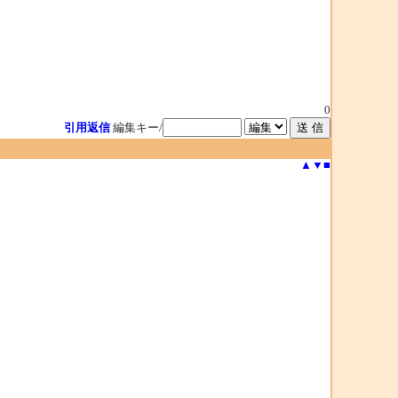
0
引用返信
編集キー/
▲
▼
■