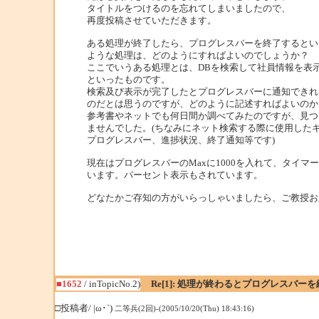
タイトルをつけるのを忘れてしまいましたので、
再度投稿させていただきます。
ある処理が終了したら、プログレスバーを終了するとい
ような処理は、どのようにすればよいのでしょうか？
ここでいうある処理とは、DBを検索して社員情報を表
といったものです。
検索及び表示が完了したとプログレスバーに通知できれ
のだとは思うのですが、どのように記述すればよいのか
参考書やネットでも何日間か調べてみたのですが、見つ
ませんでした。(ちなみにネット検索する際に使用した
プログレスバー、進捗状況、終了通知等です)
現在はプログレスバーのMaxに1000を入れて、タイマ
います。パーセント表示もされています。
どなたかご存知の方がいらっしゃいましたら、ご教授お
■1652
/ inTopicNo.2)
Re[1]: 処理が終わるとプログレスバーを
□投稿者/ |ω･`)
二等兵(2回)-(2005/10/20(Thu) 18:43:16)