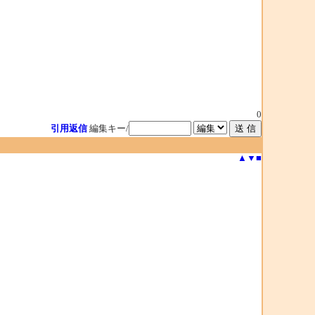
0
引用返信
編集キー/
▲
▼
■