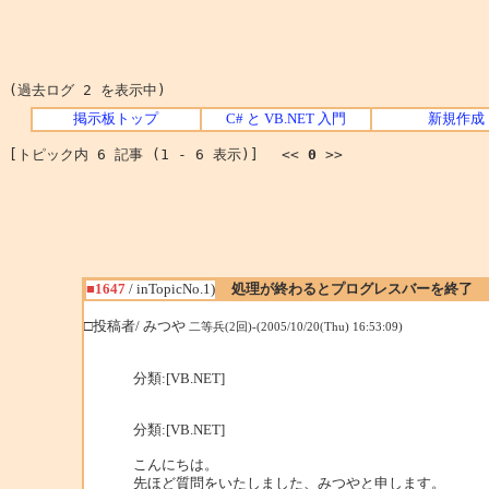
(過去ログ 2 を表示中)
掲示板トップ
C# と VB.NET 入門
新規作成
[トピック内 6 記事 (1 - 6 表示)] <<
0
>>
■1647
/ inTopicNo.1)
処理が終わるとプログレスバーを終了
□投稿者/ みつや
二等兵(2回)-(2005/10/20(Thu) 16:53:09)
分類:[VB.NET]
分類:[VB.NET]
こんにちは。
先ほど質問をいたしました、みつやと申します。