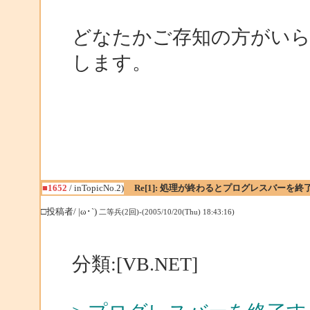
どなたかご存知の方がい
します。
■1652
/ inTopicNo.2)
Re[1]: 処理が終わるとプログレスバーを終
□投稿者/ |ω･`)
二等兵(2回)-(2005/10/20(Thu) 18:43:16)
分類:[VB.NET]