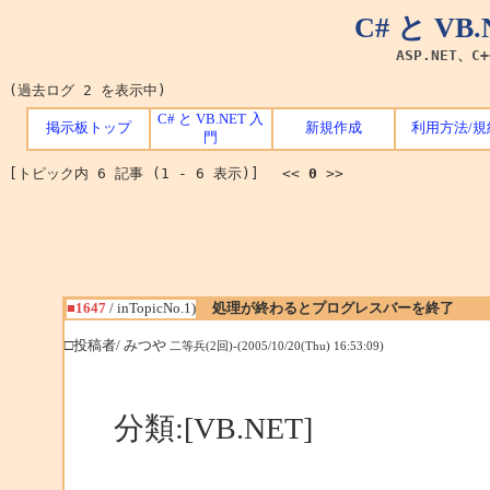
C# と V
ASP.NET、C
(過去ログ 2 を表示中)
C# と VB.NET 入
掲示板トップ
新規作成
利用方法/規
門
[トピック内 6 記事 (1 - 6 表示)] <<
0
>>
■1647
/ inTopicNo.1)
処理が終わるとプログレスバーを終了
□投稿者/ みつや
二等兵(2回)-(2005/10/20(Thu) 16:53:09)
分類:[VB.NET]