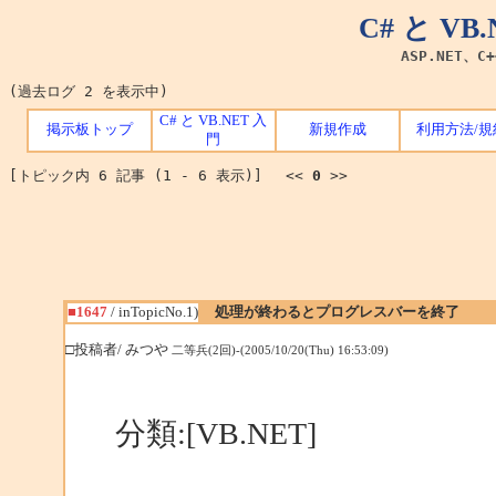
C# と V
ASP.NET、C
(過去ログ 2 を表示中)
C# と VB.NET 入
掲示板トップ
新規作成
利用方法/規
門
[トピック内 6 記事 (1 - 6 表示)] <<
0
>>
■1647
/ inTopicNo.1)
処理が終わるとプログレスバーを終了
□投稿者/ みつや
二等兵(2回)-(2005/10/20(Thu) 16:53:09)
分類:[VB.NET]