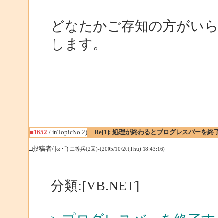
どなたかご存知の方がい
します。
■1652
/ inTopicNo.2)
Re[1]: 処理が終わるとプログレスバーを終
□投稿者/ |ω･`)
二等兵(2回)-(2005/10/20(Thu) 18:43:16)
分類:[VB.NET]