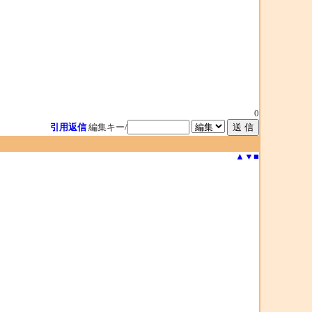
0
引用返信
編集キー/
▲
▼
■