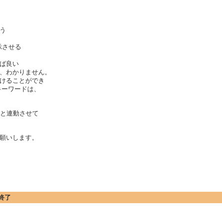
う
示させる
ば良い
、わかりません。
けることができ
キーワードは、
ーと連動させて
願いします。
終了