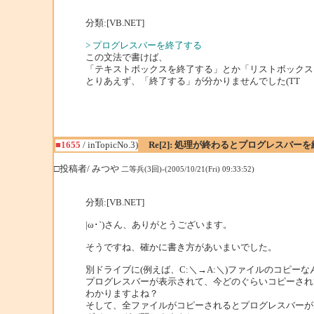
分類:[VB.NET]
> プログレスバーを終了する
この文法で書けば、
「テキストボックスを終了する」とか「リストボックス
とりあえず、「終了する」が分かりませんでした(TT
■1655
/ inTopicNo.3)
Re[2]: 処理が終わるとプログレスバーを
□投稿者/ みつや
二等兵(3回)-(2005/10/21(Fri) 09:33:52)
分類:[VB.NET]
|ω･`)さん、ありがとうございます。
そうですね、確かに書き方があいまいでした。
別ドライブに(例えば、C:＼→A:＼)ファイルのコピー
プログレスバーが表示されて、今どのぐらいコピーされ
わかりますよね？
そして、全ファイルがコピーされるとプログレスバーが