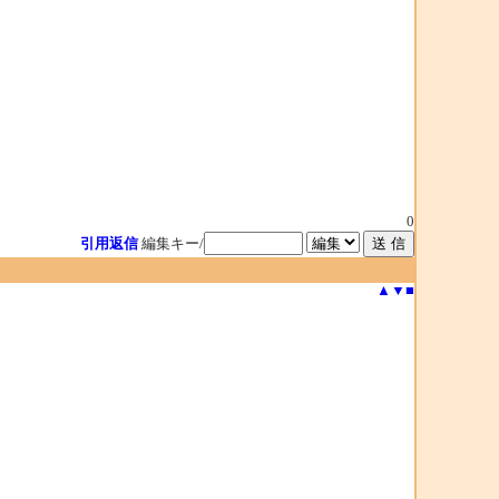
0
引用返信
編集キー/
▲
▼
■