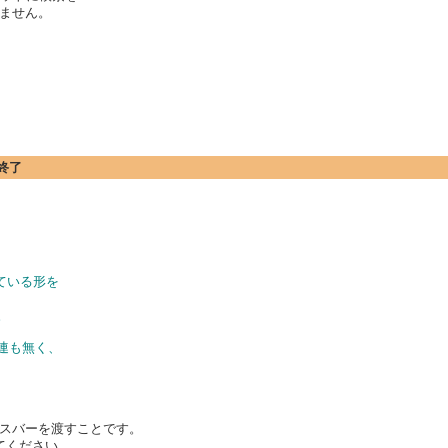
ません。
終了
している形を
。
連も無く、
スバーを渡すことです。
してください。