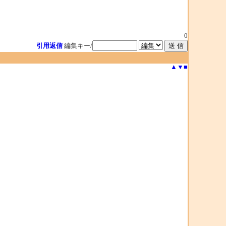
0
引用返信
編集キー/
▲
▼
■