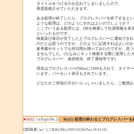
タイトルをつけるのを忘れてしまいましたので、
再度投稿させていただきます。
ある処理が終了したら、プログレスバーを終了するとい
ような処理は、どのようにすればよいのでしょうか？
ここでいうある処理とは、DBを検索して社員情報を表
といったものです。
検索及び表示が完了したとプログレスバーに通知できれ
のだとは思うのですが、どのように記述すればよいのか
参考書やネットでも何日間か調べてみたのですが、見つ
ませんでした。(ちなみにネット検索する際に使用した
プログレスバー、進捗状況、終了通知等です)
現在はプログレスバーのMaxに1000を入れて、タイマ
います。パーセント表示もされています。
どなたかご存知の方がいらっしゃいましたら、ご教授お
■1652
/ inTopicNo.2)
Re[1]: 処理が終わるとプログレスバーを
□投稿者/ |ω･`)
二等兵(2回)-(2005/10/20(Thu) 18:43:16)