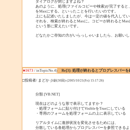
ダイアログが閉じますよね？
あのように、処理(ファイルコピーや検索)が完了すると
をMaxにする。といったことを行いたいのです。
上にも記述いたしましたが、今は一定の値を代入してい
それを、検索が終わるとMaxに。コピーが終わるとMax
という形に変えたいです。
どなたかご存知の方がいらっしゃいましたら、お願いし
■1673
/ inTopicNo.4)
Re[3]: 処理が終わるとプログレスバーを
□投稿者/ まどか
少尉(30回)-(2005/10/21(Fri) 15:17:26)
分類:[VB.NET]
現在はどのような形で表示してますか？
・処理フォームに貼り付けてVisibleをTrueにしている
・専用のフォームを処理フォームの上に表示している
リアルタイムに進捗状況を変化させるためには、
分散している各処理からプログレスバーを参照できるよ