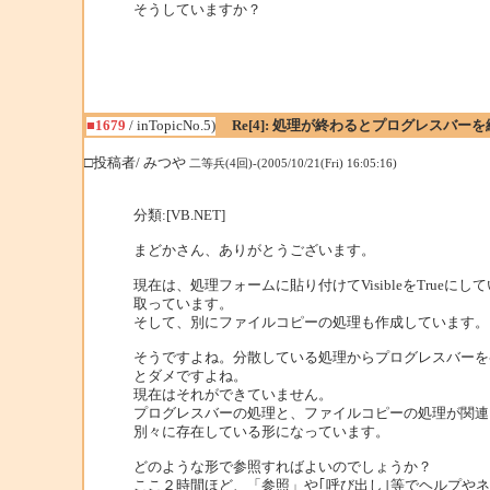
そうしていますか？
■1679
/ inTopicNo.5)
Re[4]: 処理が終わるとプログレスバーを
□投稿者/ みつや
二等兵(4回)-(2005/10/21(Fri) 16:05:16)
分類:[VB.NET]
まどかさん、ありがとうございます。
現在は、処理フォームに貼り付けてVisibleをTrueにし
取っています。
そして、別にファイルコピーの処理も作成しています。
そうですよね。分散している処理からプログレスバーを
とダメですよね。
現在はそれができていません。
プログレスバーの処理と、ファイルコピーの処理が関連
別々に存在している形になっています。
どのような形で参照すればよいのでしょうか？
ここ２時間ほど、「参照」や｢呼び出し｣等でヘルプや