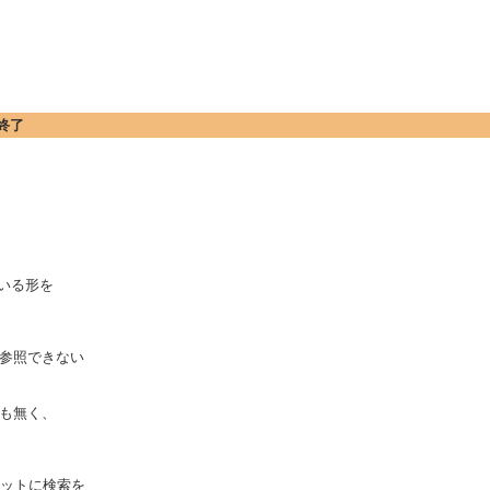
終了
ている形を
参照できない
も無く、
ネットに検索を