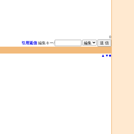
0
引用返信
編集キー/
▲
▼
■