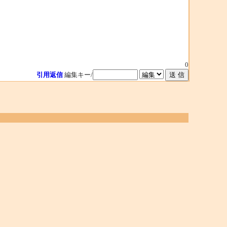
0
引用返信
編集キー/