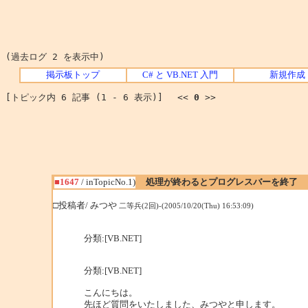
(過去ログ 2 を表示中)
掲示板トップ
C# と VB.NET 入門
新規作成
[トピック内 6 記事 (1 - 6 表示)] <<
0
>>
■1647
/ inTopicNo.1)
処理が終わるとプログレスバーを終了
□投稿者/ みつや
二等兵(2回)-(2005/10/20(Thu) 16:53:09)
分類:[VB.NET]
分類:[VB.NET]
こんにちは。
先ほど質問をいたしました、みつやと申します。