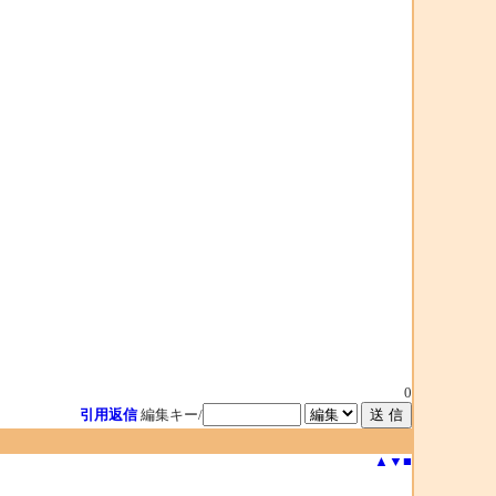
0
引用返信
編集キー/
▲
▼
■