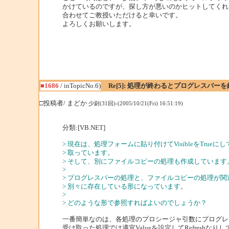
かけているのですが、探し方が悪いのかヒットしてくれ
合わせてご教授いただけると幸いです。
よろしくお願いします。
■1686
/ inTopicNo.6)
Re[5]: 処理が終わるとプログレスバーを
□投稿者/ まどか
少尉(31回)-(2005/10/21(Fri) 16:51:19)
分類:[VB.NET]
> 現在は、処理フォームに貼り付けてVisibleをTrueに
> 取っています。
> そして、別にファイルコピーの処理も作成しています
>
> プログレスバーの処理と、ファイルコピーの処理が関
> 別々に存在している形になっています。
>
> どのような形で参照すればよいのでしょうか？
一番簡単なのは、各処理のプロシージャ引数にプログレ
受け取った処理では適宜Valueを設定してRefreshなり