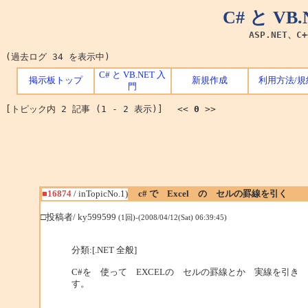
C# と V
ASP.NET、C
(過去ログ 34 を表示中)
C# と VB.NET 入
掲示板トップ
新規作成
利用方法/規
門
[トピック内 2 記事 (1 - 2 表示)] <<
0
>>
■16874
/ inTopicNo.1)
c# で Excel の セルの罫線を引く
□投稿者/ ky599599
(1回)-(2008/04/12(Sat) 06:39:45)
分類:[.NET 全般]
C#を 使って EXCELの セルの罫線とか 実線を引
す。