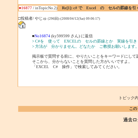
■16877
/ inTopicNo.2)
Re[1]: c# で Excel の セルの罫線を引
□投稿者/ やじゅ
(296回)-(2008/04/12(Sat) 09:06:17)
■
No16874
(ky599599 さん) に返信
> C#を 使って EXCELの セルの罫線とか 実線を
> 方法が 分かりません。どなたか ご教授お願いします
掲示板で質問する前に、やりたいことをキーワードにして
そこから、分からないことを質問した方がいいですよ。
「EXCEL C# 操作」で検索してみてください。
トピック内
この
過去ロ