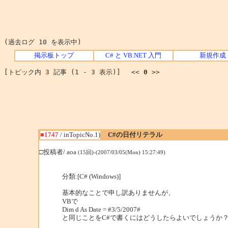
(過去ログ 10 を表示中)
掲示板トップ
C# と VB.NET 入門
新規作成
[トピック内 3 記事 (1 - 3 表示)] <<
0
>>
■1747
/ inTopicNo.1)
C#の日付リテラル
□投稿者/ aoa
(15回)-(2007/03/05(Mon) 15:27:49)
分類:[C# (Windows)]
基本的なことで申し訳ありませんが、
VBで
Dim d As Date = #3/5/2007#
と同じことをC#で書くにはどうしたらよいでしょうか