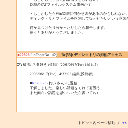
DOSのFATファイルシステム由来か？
・もしかしたらWin32層に何か意図があるのかもしれない
ディレクトリとファイルを区別して扱わせたいという意図
何か見つけたり分かったりしたら報告します。
長々とありがとうございました。
■20828
/ inTopicNo.142)
Re[55]: ディレクトリの排他アクセス
□投稿者/ ネタ好き
(455回)-(2008/06/17(Tue) 14:31:15)
2008/06/17(Tue) 14:32:02 編集(投稿者)
■
No20825
(れい さん) に返信
了解しました。楽しい話題をくれて有難う。
また面白い話題を思いついたら書いてね♪
トピック内ページ移動 /
<<