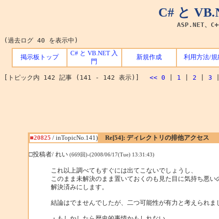
C# と V
ASP.NET、C
(過去ログ 40 を表示中)
C# と VB.NET 入
掲示板トップ
新規作成
利用方法/規
門
[トピック内 142 記事 (141 - 142 表示)]
<<
0
|
1
|
2
|
3
■20825
/ inTopicNo.141)
Re[54]: ディレクトリの排他アクセス
□投稿者/ れい
(669回)-(2008/06/17(Tue) 13:31:43)
これ以上調べてもすぐには出てこないでしょうし、
このまま未解決のまま置いておくのも見た目に気持ち悪い
解決済みにします。
結論はでませんでしたが、二つ可能性が有力と考えられま
・もしかしたら歴史的事情かもしれない。