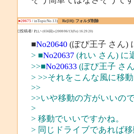
■20675
/ inTopicNo.13)
Re[10]: フォルダ削除
□投稿者/ れい
(656回)-(2008/06/13(Fri) 16:29:20)
■
No20640
(ぽぴ王子 さん)
> ■
No20637
(れい さん) に
>>■
No20633
(ぽぴ王子 さん
> >>それをこんな風に
>>
>>いや移動の方がいいの
>
> 移動でいいですかね。
> 同じドライブであれば