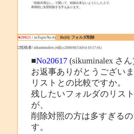
「削除共用なし」で開いて、削除出来ないようにした上で、

再帰的に全部削除する手もあります。
■20621
/ inTopicNo.6)
Re[4]: フォルダ削除
□投稿者/ sikuminalex
(4回)-(2008/06/13(Fri) 03:17:41)
■
No20617
(sikuminalex 
お返事ありがとうござい
リストとの比較ですか。
残したいフォルダのリス
が、
削除対照の方は多すぎるの
す。