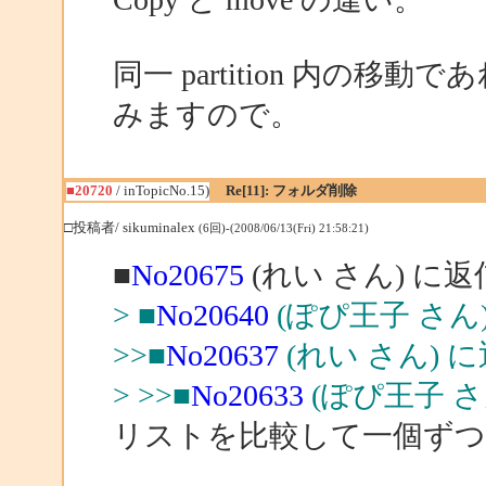
同一 partition 内の移動であれ
みますので。
■20720
/ inTopicNo.15)
Re[11]: フォルダ削除
□投稿者/ sikuminalex
(6回)-(2008/06/13(Fri) 21:58:21)
■
No20675
(れい さん) に返
> ■
No20640
(ぽぴ王子 さん
>>■
No20637
(れい さん) 
> >>■
No20633
(ぽぴ王子 さ
リストを比較して一個ずつt