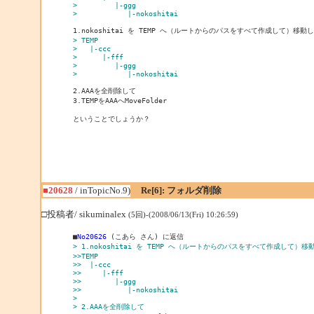
>         |-ggg
>            |-nokoshitai
> TEMP
>   |-ccc
>      |-fff
>         |-ggg
>            |-nokoshitai
2.AAAを全削除して

3.TEMPをAAAへMoveFolder

■20628
/ inTopicNo.9)
Re[6]: フォルダ削除
□投稿者/ sikuminalex
(5回)-(2008/06/13(Fri) 10:26:59)
■
No20626
> 1.nokoshitai を TEMP へ（ルートからのパスをすべて作成して）移
>>TEMP
>>  |-ccc
>>     |-fff
>>        |-ggg
>>           |-nokoshitai
> 
> 2.AAAを全削除して