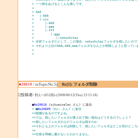
> 一つ例をあげるとこんな感じです。
> 
> AAA
>   |-bbb
>   |-ccc
>      |-ddd
>      |-eee
>      |-fff
>         |-ggg
>            |-nokoshitai
> 全部フォルダだとして、この場合、nokoshitaiフォルダを残したいので
> それより上位のbbb,ddd,eeeフォルダをなんとか削除しようと思ってい
> 
> 
■20619
/ inTopicNo.5)
Re[3]: フォルダ削除
□投稿者/ れい
(652回)-(2008/06/12(Thu) 23:15:18)
■
No20616
> ■
No20609
 (れい さん) に返信
>>階層があるのですよね。
>>では、残したいフォルダが最上位で無い場合はどうするのでしょう？
>>残したいフォルダの上のフォルダは残すのか、
>>それとも上のフォルダは削除して、残したいフォルダはどこか別のところ
>>
>>仕様を明確に書かないとわかりません。