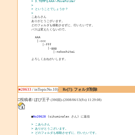
> 3.TEMPをAAAへMoveFolder
> 
> ということでしょうか？
> 
ありがとうございます。

どのフォルダも移動させずに、行いたいです。

パスは変えたくないので。

  AAA

   |-ccc

      |-fff

         |-ggg

            |-nokoshitai

■20633
/ inTopicNo.10)
Re[7]: フォルダ削除
□投稿者/ ぽぴ王子
(390回)-(2008/06/13(Fri) 11:29:08)
■
No20628
 (sikuminalex さん) に返信

> こあらさん
> ありがとうございます。
> どのフォルダも移動させずに、行いたいです。