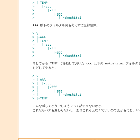
> |-TEMP
>    |-ccc
>       |-fff
>          |-ggg
>             |-nokoshitai
AAA 以下のフォルダを何も考えずに全部削除。

> \
> |-AAA
> |-TEMP
>    |-ccc
>       |-fff
>          |-ggg
>             |-nokoshitai
そしてから TEMP に移動しておいた ccc 以下の nokoshitai フォルダ
もどしてやると。

> \
> |-AAA
> |  |-ccc
> |     |-fff
> |        |-ggg
> |           |-nokoshitai
> |-TEMP
こんな感じでどうでしょう？って話じゃないかと。

これならパスも変わらないし、あれこれ考えなくていいので楽かもねと。100