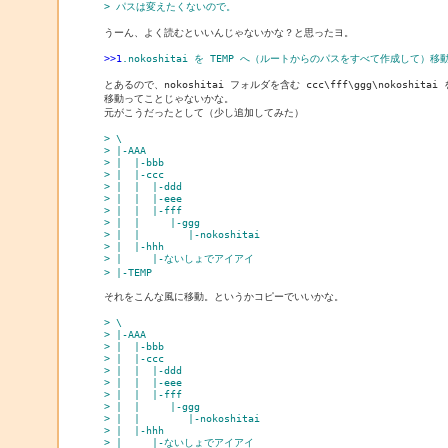
> パスは変えたくないので。
うーん、よく読むといいんじゃないかな？と思ったヨ。

>>1
.nokoshitai を TEMP へ（ルートからのパスをすべて作成して）移
とあるので、nokoshitai フォルダを含む ccc\fff\ggg\nokoshitai 
移動ってことじゃないかな。

元がこうだったとして（少し追加してみた）

> \
> |-AAA
> |  |-bbb
> |  |-ccc
> |  |  |-ddd
> |  |  |-eee
> |  |  |-fff
> |  |     |-ggg
> |  |        |-nokoshitai
> |  |-hhh
> |     |-ないしょでアイアイ
> |-TEMP
それをこんな風に移動。というかコピーでいいかな。

> \
> |-AAA
> |  |-bbb
> |  |-ccc
> |  |  |-ddd
> |  |  |-eee
> |  |  |-fff
> |  |     |-ggg
> |  |        |-nokoshitai
> |  |-hhh
> |     |-ないしょでアイアイ