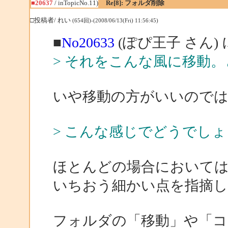
■20637
/ inTopicNo.11)
Re[8]: フォルダ削除
□投稿者/ れい
(654回)-(2008/06/13(Fri) 11:56:45)
■
No20633
(ぽぴ王子 さん)
> それをこんな風に移動
いや移動の方がいいので
> こんな感じでどうでし
ほとんどの場合において
いちおう細かい点を指摘
フォルダの「移動」や「コ