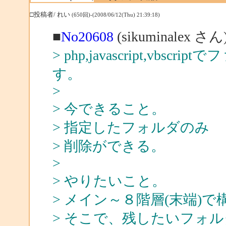
□投稿者/ れい
(650回)-(2008/06/12(Thu) 21:39:18)
■
No20608
(sikuminalex 
> php,javascript,v
す。
>
> 今できること。
> 指定したフォルダのみ
> 削除ができる。
>
> やりたいこと。
> メイン～８階層(末端)
> そこで、残したいフォ