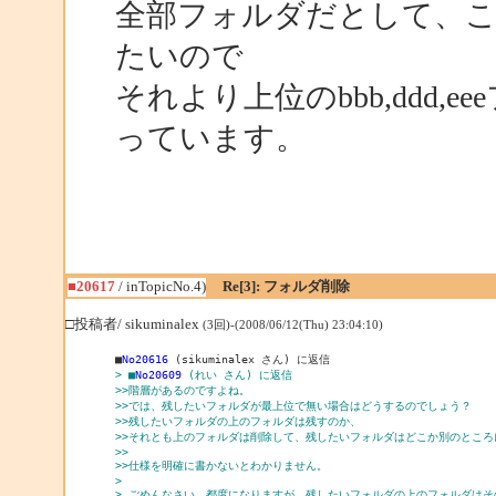
全部フォルダだとして、この場
たいので
それより上位のbbb,ddd
っています。
■20617
/ inTopicNo.4)
Re[3]: フォルダ削除
□投稿者/ sikuminalex
(3回)-(2008/06/12(Thu) 23:04:10)
■
No20616
> ■
No20609
 (れい さん) に返信
>>階層があるのですよね。
>>では、残したいフォルダが最上位で無い場合はどうするのでしょう？
>>残したいフォルダの上のフォルダは残すのか、
>>それとも上のフォルダは削除して、残したいフォルダはどこか別のところ
>>
>>仕様を明確に書かないとわかりません。
> 
> ごめんなさい。都度になりますが、残したいフォルダの上のフォルダはそ