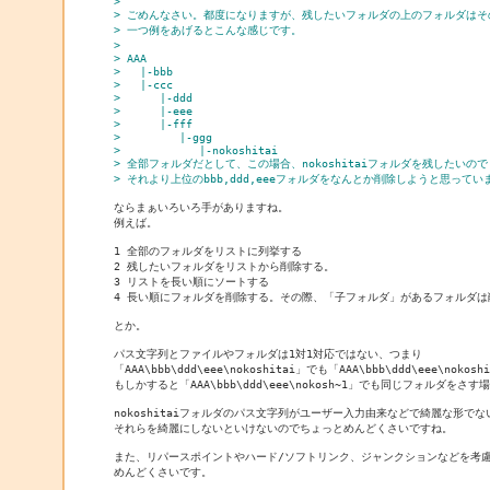
> 
> ごめんなさい。都度になりますが、残したいフォルダの上のフォルダはそ
> 一つ例をあげるとこんな感じです。
> 
> AAA
>   |-bbb
>   |-ccc
>      |-ddd
>      |-eee
>      |-fff
>         |-ggg
>            |-nokoshitai
> 全部フォルダだとして、この場合、nokoshitaiフォルダを残したいので
> それより上位のbbb,ddd,eeeフォルダをなんとか削除しようと思ってい
ならまぁいろいろ手がありますね。

例えば。

1 全部のフォルダをリストに列挙する

2 残したいフォルダをリストから削除する。

3 リストを長い順にソートする

4 長い順にフォルダを削除する。その際、「子フォルダ」があるフォルダは
とか。

パス文字列とファイルやフォルダは1対1対応ではない、つまり

「AAA\bbb\ddd\eee\nokoshitai」でも「AAA\bbb\ddd\eee\nokosh
もしかすると「AAA\bbb\ddd\eee\nokosh~1」でも同じフォルダをさす
nokoshitaiフォルダのパス文字列がユーザー入力由来などで綺麗な形でな
それらを綺麗にしないといけないのでちょっとめんどくさいですね。

また、リパースポイントやハード/ソフトリンク、ジャンクションなどを考慮
めんどくさいです。
