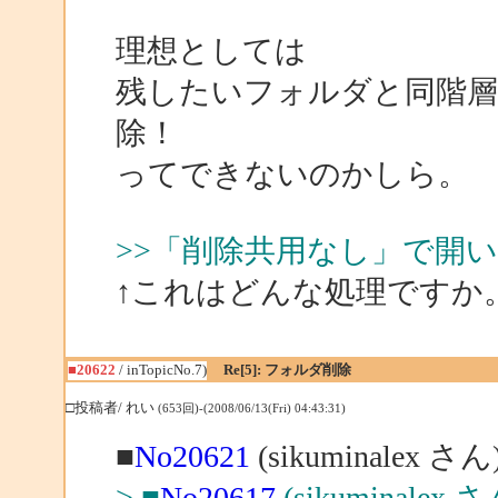
理想としては
残したいフォルダと同階
除！
ってできないのかしら。
>>「削除共用なし」で開
↑これはどんな処理ですか
■20622
/ inTopicNo.7)
Re[5]: フォルダ削除
□投稿者/ れい
(653回)-(2008/06/13(Fri) 04:43:31)
■
No20621
(sikuminalex 
> ■
No20617
(sikuminalex