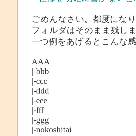
ごめんなさい。都度にな
フォルダはそのまま残し
一つ例をあげるとこんな
AAA
|-bbb
|-ccc
|-ddd
|-eee
|-fff
|-ggg
|-nokoshitai