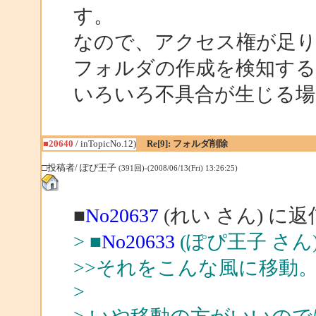
す。
なので、アクセス権が足
フォルダの作成を検知す
いろいろ不具合が生じる場
■20640
/ inTopicNo.12)
Re[9]: フォルダ削除
□投稿者/ ぽぴ王子
(391回)-(2008/06/13(Fri) 13:26:25)
■
No20637
(れい さん) に返
> ■
No20633
(ぽぴ王子 さん
>>それをこんな風に移動
>