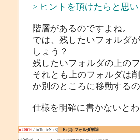
> ヒントを頂けたらと思
階層があるのですよね。
では、残したいフォルダ
しょう？
残したいフォルダの上の
それとも上のフォルダは
か別のところに移動する
仕様を明確に書かないとわ
■20616
/ inTopicNo.3)
Re[2]: フォルダ削除