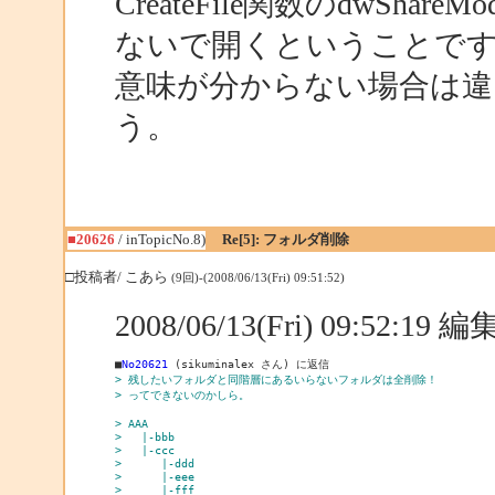
CreateFile関数のdwShare
ないで開くということで
意味が分からない場合は違
う。
■20626
/ inTopicNo.8)
Re[5]: フォルダ削除
□投稿者/ こあら
(9回)-(2008/06/13(Fri) 09:51:52)
2008/06/13(Fri) 09:52:19
■
No20621
> 残したいフォルダと同階層にあるいらないフォルダは全削除！
> ってできないのかしら。
> AAA
>   |-bbb
>   |-ccc
>      |-ddd
>      |-eee
>      |-fff