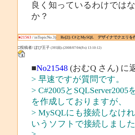
良く知っているわけではな
か？
■21563
/ inTopicNo.3)
Re[2]: C#とMySQL デザイナでクエリ
□投稿者/ ぽぴ王子
(395回)-(2008/07/04(Fri) 13:10:12)
■
No21548
(おむQ さん) に
> 早速ですが質問です。
> C#2005とSQLServ
を作成しておりますが、
> MySQLにも接続しなければ
いうソフトで接続しまし
>