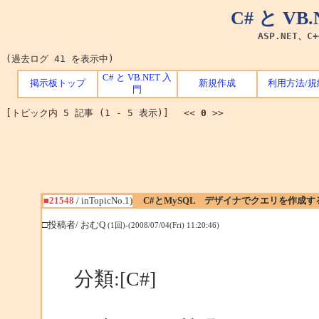
C# と V
ASP.NET、C
(過去ログ 41 を表示中)
C# と VB.NET 入
掲示板トップ
新規作成
利用方法/規
門
[トピック内 5 記事 (1 - 5 表示)] <<
0
>>
■21548
/ inTopicNo.1)
C#とMySQL デザイナでクエリを作成す
□投稿者/ おむQ
(1回)-(2008/07/04(Fri) 11:20:46)
分類:[C#]