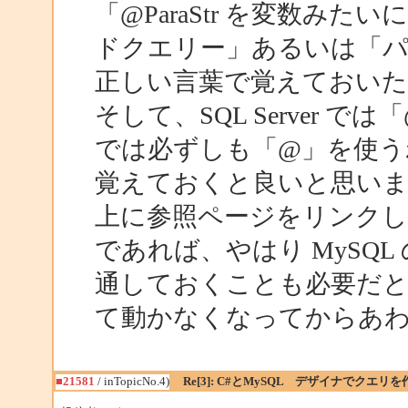
「@ParaStr を変数み
ドクエリー」あるいは「
正しい言葉で覚えておい
そして、SQL Server
では必ずしも「@」を使
覚えておくと良いと思い
上に参照ページをリンクして
であれば、やはり MySQ
通しておくことも必要だ
て動かなくなってからあ
■21581
/ inTopicNo.4)
Re[3]: C#とMySQL デザイナでクエリ