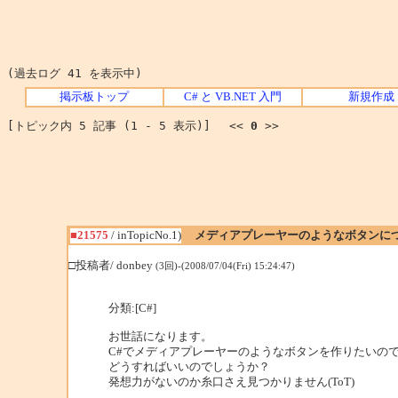
(過去ログ 41 を表示中)
掲示板トップ
C# と VB.NET 入門
新規作成
[トピック内 5 記事 (1 - 5 表示)] <<
0
>>
■21575
/ inTopicNo.1)
メディアプレーヤーのようなボタンに
□投稿者/ donbey
(3回)-(2008/07/04(Fri) 15:24:47)
分類:[C#]
お世話になります。
C#でメディアプレーヤーのようなボタンを作りたいの
どうすればいいのでしょうか？
発想力がないのか糸口さえ見つかりません(ToT)