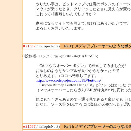
やりたい事は、ビットマップで任意のボタンのイメージ
マウスが乗ったとき、クリックしたときに見え方が変わ
これって相当難しいんでしょうか？
参考になるサイトでも教えて頂ければありがたいです。
よろしくお願いいたします。
■21587
/ inTopicNo.2)
Re[1]: メディアプレーヤーのような
□投稿者/ ロック
(33回)-(2008/07/04(Fri) 18:51:55)
「C# マウスオーバー ボタン」で検索してみましたが
お探しのようなサンプルが見つからなかったので
とりあえず、↓ココへ誘導してます。
http://www.codeproject.com/KB/buttons/
「Custom Bitmap Button Using C#」がソレっぽかった
（マウスオーバーしたら赤丸BMPが緑丸BMPに変わっ
他にもたくさんあるので一通り見てみると良いかもしれ
ただし、ソース等をDLするには登録が必要だったと思
■21597
/ inTopicNo.3)
Re[2]: メディアプレーヤーのような