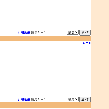
引用返信
編集キー/
▲
▼
■
引用返信
編集キー/