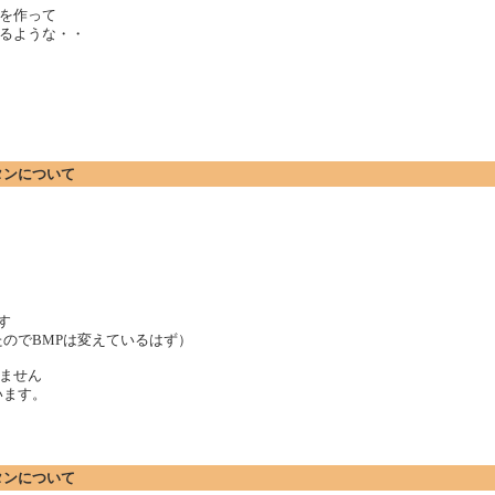
を作って
るような・・
ボタンについて
です
たのでBMPは変えているはず）
ません
います。
ボタンについて