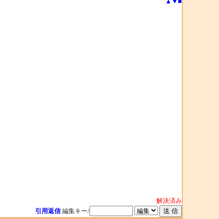
▲
▼
■
解決済み
引用返信
編集キー/