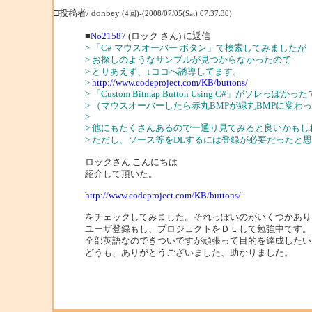
□投稿者/ donbey
(4回)-(2008/07/05(Sat) 07:37:30)
■
No21587
(ロック さん) に返信
> 「C# マウスオーバー ボタン」で検索してみましたが
> お探しのようなサンプルが見つからなかったので
> とりあえず、↓ココへ誘導してます。
>
http://www.codeproject.com/KB/buttons/
> 「Custom Bitmap Button Using C#」がソレっぽかっ
> （マウスオーバーしたら赤丸BMPが緑丸BMPに変わ
>
> 他にもたくさんあるので一通り見てみると良いかもし
> ただし、ソース等をDLするには登録が必要だったと
ロックさん こんにちは
紹介して頂いた。
http://www.codeproject.com/KB/buttons/
をチェックしてみました。それっぽいのがいくつかあり
ユーザ登録もし、プロジェクトをＤＬして勉強中です。
全部英語なのできついですが頑張って目的を達成したい
どうも、ありがとうございました、助かりました。