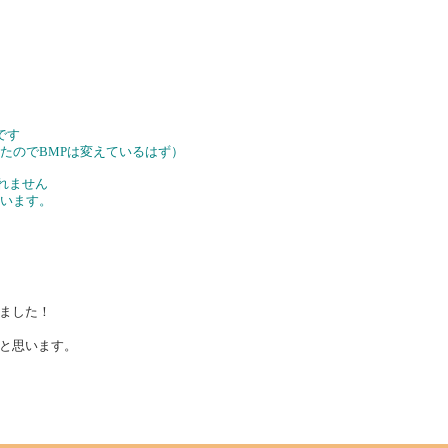
たです
ったのでBMPは変えているはず）
れません
思います。
ました！
と思います。