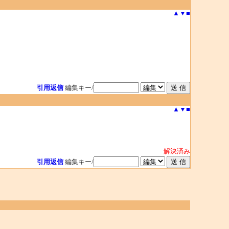
▲
▼
■
引用返信
編集キー/
▲
▼
■
解決済み
引用返信
編集キー/