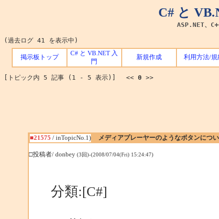
C# と V
ASP.NET、C
(過去ログ 41 を表示中)
C# と VB.NET 入
掲示板トップ
新規作成
利用方法/規
門
[トピック内 5 記事 (1 - 5 表示)] <<
0
>>
■21575
/ inTopicNo.1)
メディアプレーヤーのようなボタンについ
□投稿者/ donbey
(3回)-(2008/07/04(Fri) 15:24:47)
分類:[C#]