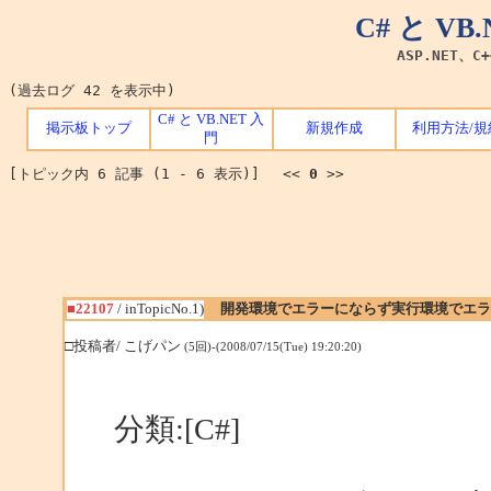
C# と V
ASP.NET、C
(過去ログ 42 を表示中)
C# と VB.NET 入
掲示板トップ
新規作成
利用方法/規
門
[トピック内 6 記事 (1 - 6 表示)] <<
0
>>
■22107
/ inTopicNo.1)
開発環境でエラーにならず実行環境でエラ
□投稿者/ こげパン
(5回)-(2008/07/15(Tue) 19:20:20)
分類:[C#]