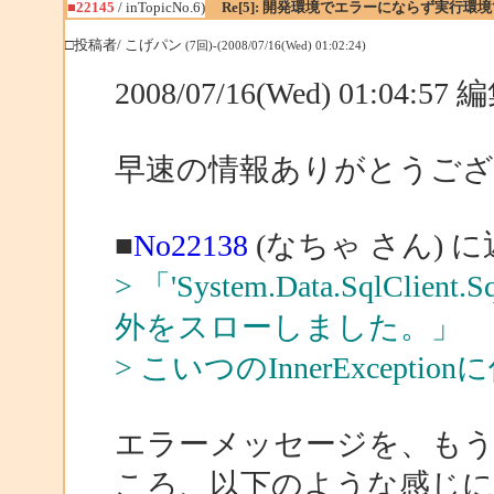
■22145
/ inTopicNo.6)
Re[5]: 開発環境でエラーにならず実行環
□投稿者/ こげパン
(7回)-(2008/07/16(Wed) 01:02:24)
2008/07/16(Wed) 01:04:5
早速の情報ありがとうご
■
No22138
(なちゃ さん) 
> 「'System.Data.SqlCli
外をスローしました。」
> こいつのInnerExcep
エラーメッセージを、も
ころ、以下のような感じ