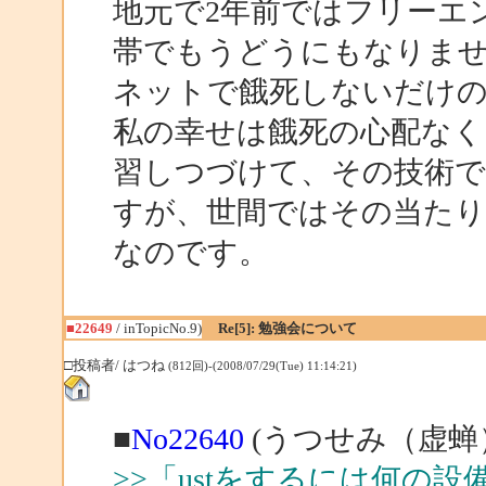
地元で2年前ではフリーエ
帯でもうどうにもなりま
ネットで餓死しないだけの
私の幸せは餓死の心配なく
習しつづけて、その技術
すが、世間ではその当たり
なのです。
■22649
/ inTopicNo.9)
Re[5]: 勉強会について
□投稿者/ はつね
(812回)-(2008/07/29(Tue) 11:14:21)
■
No22640
(うつせみ（虚蝉）
>>「ustをするには何の