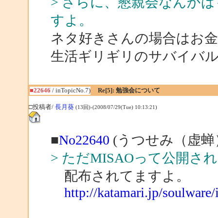
> さらに、懇親会なんか
すよ。
ネタ好きさんの場合はお金
生活ギリギリのサバイバ
■22646
/ inTopicNo.7)
Re[5]: 勉強会について
□投稿者/
長月葵
(13回)-(2008/07/29(Tue) 10:13:21)
■
No22640
(うつせみ（虚蝉）
> ただMISAOって公開
配布されてますよ。
http://katamari.jp/soulware