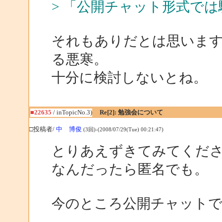
> 「公開チャット形式で
それもありだとは思いま
る悪寒。
十分に検討しないとね。
■22635
/ inTopicNo.3)
Re[2]: 勉強会について
□投稿者/
中 博俊
(3回)-(2008/07/29(Tue) 00:21:47)
とりあえずきてみてくだ
なんだったら匿名でも。
今のところ公開チャットで