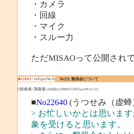
・カメラ
・回線
・マイク
・スルー力
ただMISAOって公開され
■22643
/ inTopicNo.6)
Re[5]: 勉強会について
□投稿者/ 鶏唐揚
(260回)-(2008/07/29(Tue) 09:11:51)
■
No22640
(うつせみ（虚蝉）
> お忙しいかとは思いま
象を受けると思います。