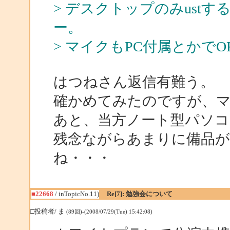
> デスクトップのみust
ー。
> マイクもPC付属とかで
はつねさん返信有難う。
確かめてみたのですが、マ
あと、当方ノート型パソ
残念ながらあまりに備品
ね・・・
■22668
/ inTopicNo.11)
Re[7]: 勉強会について
□投稿者/ ま
(89回)-(2008/07/29(Tue) 15:42:08)