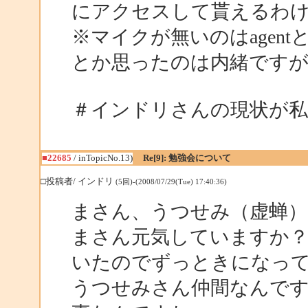
にアクセスして貰えるわ
※マイクが無いのはagent
とか思ったのは内緒です
＃インドリさんの現状が私
■22685
/ inTopicNo.13)
Re[9]: 勉強会について
□投稿者/ インドリ
(5回)-(2008/07/29(Tue) 17:40:36)
まさん、うつせみ（虚蝉）
まさん元気していますか
いたのでずっときになっ
うつせみさん仲間なんで