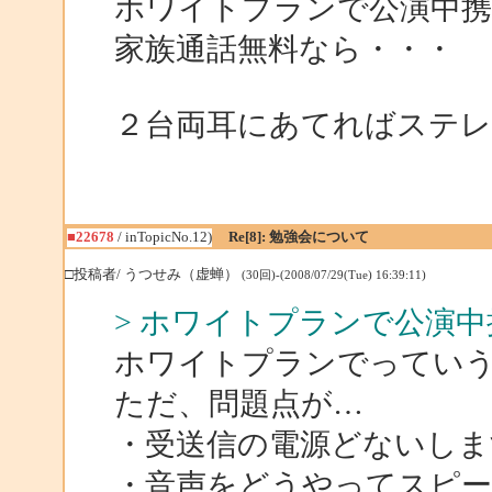
ホワイトプランで公演中携
家族通話無料なら・・・
２台両耳にあてればステレ
■22678
/ inTopicNo.12)
Re[8]: 勉強会について
□投稿者/ うつせみ（虚蝉）
(30回)-(2008/07/29(Tue) 16:39:11)
> ホワイトプランで公演
ホワイトプランでってい
ただ、問題点が…
・受送信の電源どないしま
・音声をどうやってスピー