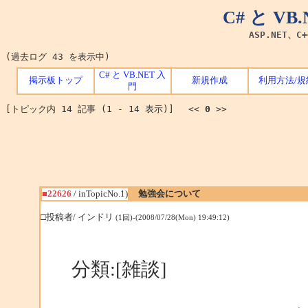
C# と V
ASP.NET、C
(過去ログ 43 を表示中)
C# と VB.NET 入
掲示板トップ
新規作成
利用方法/規
門
[トピック内 14 記事 (1 - 14 表示)] <<
0
>>
■22626
/ inTopicNo.1)
勉強会について
□投稿者/ インドリ
(1回)-(2008/07/28(Mon) 19:49:12)
分類:[雑談]