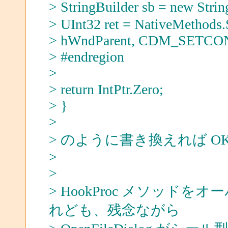
> StringBuilder sb = new Str
> UInt32 ret = NativeMethods
> hWndParent, CDM_SETCON
> #endregion
>
> return IntPtr.Zero;
> }
>
> のように書き換えれば O
>
>
> HookProc メソッ
れども、残念ながら