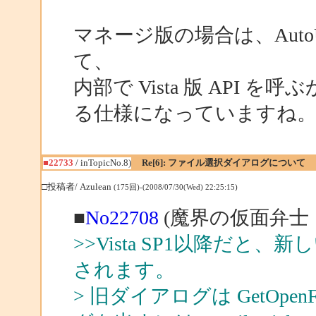
マネージ版の場合は、AutoUpg
て、
内部で Vista 版 API 
る仕様になっていますね
■22733
/ inTopicNo.8)
Re[6]: ファイル選択ダイアログについて
□投稿者/ Azulean
(175回)-(2008/07/30(Wed) 22:25:15)
■
No22708
(魔界の仮面弁士 
>>Vista SP1以降だ
されます。
> 旧ダイアログは GetOpenFi