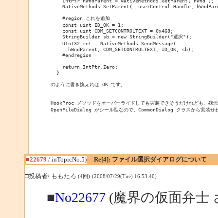
    IntPtr hWndParent = NativeMethods.GetParent( hWnd );

    NativeMethods.SetParent( _userControl.Handle, hWndPare
    #region これを追加

    const uint ID_OK = 1;

    const uint CDM_SETCONTROLTEXT = 0x468;

    StringBuilder sb = new StringBuilder("選択");

    UInt32 ret = NativeMethods.SendMessage(

      hWndParent, CDM_SETCONTROLTEXT, ID_OK, sb);

    #endregion

    return IntPtr.Zero;

  }

のように書き換えれば OK です。

HookProc メソッドをオーバーライドしても実装できそうだけれども、残念
OpenFileDialog がシール型なので、CommonDialog クラスから実
■22679
/ inTopicNo.5)
Re[4]: ファイル選択ダイアログについて
□投稿者/ ももたろ
(4回)-(2008/07/29(Tue) 16:53:40)
■
No22677
(魔界の仮面弁士 