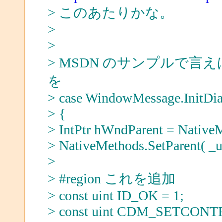
> このあたりかな。
>
>
> MSDN のサンプルで言えば
を
> case WindowMessage.InitDia
> {
> IntPtr hWndParent = Native
> NativeMethods.SetParent( _u
>
> #region これを追加
> const uint ID_OK = 1;
> const uint CDM_SETCONT