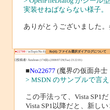
> OpenFileDialog がシ
実装せねばならない様子。
ありがとうございました。
■22700
/ inTopicNo.6)
Re[4]: ファイル選択ダイアログについて
□投稿者/ Azulean
(174回)-(2008/07/29(Tue) 23:22:01)
■
No22677
(魔界の仮面弁士 
> MSDN のサンプルで言え
この手法って、Vista S
Vista SP1以降だと、