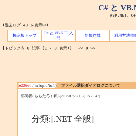
C# と V
ASP.NET、C
(過去ログ 43 を表示中)
C# と VB.NET 入
掲示板トップ
新規作成
利用方法/規
門
[トピック内 8 記事 (1 - 8 表示)] <<
0
>>
■22666
/ inTopicNo.1)
ファイル選択ダイアログについて
□投稿者/ ももたろ
(1回)-(2008/07/29(Tue) 15:25:47)
分類:[.NET 全般]