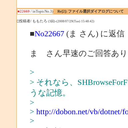
■22669
/ inTopicNo.3)
Re[2]: ファイル選択ダイアログについて
□投稿者/ ももたろ
(3回)-(2008/07/29(Tue) 15:48:42)
■
No22667
(ま さん) に返信
ま さん早速のご回答あ
>
> それなら、SHBrowseF
うな記憶。
>
>
http://dobon.net/vb/dotnet/f
>