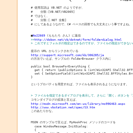
# 使用言語は VB.NET のようですが、

# 　　分類:[VB.NET/VB2005]

# ではなく、

# 　　分類:[.NET 全般]

# にしてあるようなので、C# ベースの回答でも大丈夫という事ですよね。

■
No22669
>>
http://dobon.net/vb/dotnet/form/folderdialog.html
> これですとフォルダの指定はできるのですが、ファイルの指定ができない
http://support.microsoft.com/kb/306285/ja
public bool BrowseForEverything {

  get { return (publicOptions & (int)Win32API.Shell32.Bff
  set { SetOptionField((int)Win32API.Shell32.BffStyles.Bro
}

というプロパティを用意すれば、ファイルも表示されるようになります。

> ファイルを指定できるダイアログを表示して、さらに「開く」ボタンを
http://msdn.microsoft.com/en-us/library/ms996463.aspx
http://www.vbstation.net/spec/S3.htm
MSDN のサンプルで言えば、MyHookProc メソッドのコードを

  case WindowMessage.InitDialog:

  {
