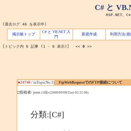
C# と V
ASP.NET、C
(過去ログ 46 を表示中)
C# と VB.NET 入
掲示板トップ
新規作成
利用方法/規
門
[トピック内 6 記事 (1 - 6 表示)] <<
0
>>
■24740
/ inTopicNo.1)
FtpWebRequestでのFTP接続について
□投稿者/ junn
(1回)-(2008/09/09(Tue) 02:21:06)
分類:[C#]