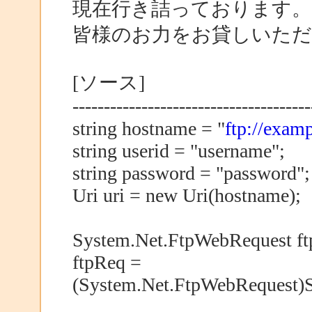
現在行き詰っております。
皆様のお力をお貸しいた
[ソース]
--------------------------------------
string hostname = "
ftp://examp
string userid = "username";
string password = "password";
Uri uri = new Uri(hostname);
System.Net.FtpWebRequest ft
ftpReq =
(System.Net.FtpWebRequest)S