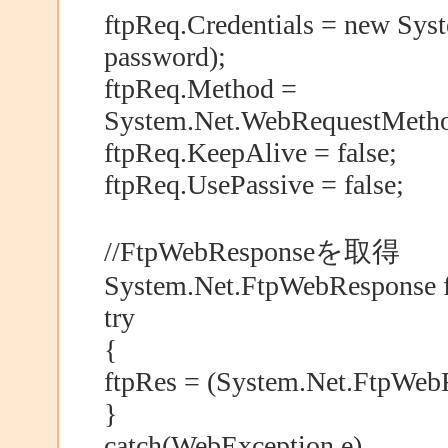
ftpReq.Credentials = new Sys
password);
ftpReq.Method =
System.Net.WebRequestMethod
ftpReq.KeepAlive = false;
ftpReq.UsePassive = false;
//FtpWebResponseを取得
System.Net.FtpWebResponse f
try
{
ftpRes = (System.Net.FtpWeb
}
catch(WebException e)