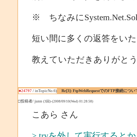
※ ちなみにSystem.Net.So
短い間に多くの返答をいた
教えていただきありがと
■24797
/ inTopicNo.6)
Re[3]: FtpWebRequestでのFTP接続につい
□投稿者/ junn
(3回)-(2008/09/10(Wed) 01:28:58)
こあら さん
> tryを外して実行するとか、Web