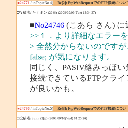
■24771
/ inTopicNo.4)
Re[2]: FtpWebRequestでのFTP接続につい
□投稿者/ たくボン
(20回)-(2008/09/09(Tue) 13:34:37)
■
No24746
(こあら さん) 
>>１．より詳細なエラー
> 全然分からないのですが、何とな
false; が気になります。
同じく、PASIV絡みっぽ
接続できているFTPクライ
が良いかも。
■24796
/ inTopicNo.5)
Re[3]: FtpWebRequestでのFTP接続につい
□投稿者/ junn
(2回)-(2008/09/10(Wed) 01:25:26)