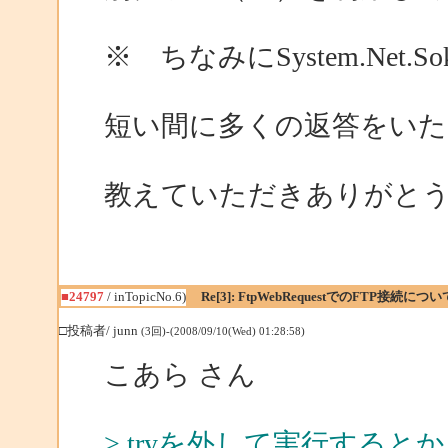
※ ちなみにSystem.Net.So
短い間に多くの返答をいた
教えていただきありがと
■24797
/ inTopicNo.6)
Re[3]: FtpWebRequestでのFTP接続につい
□投稿者/ junn
(3回)-(2008/09/10(Wed) 01:28:58)
こあら さん
> tryを外して実行するとか、Web