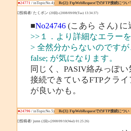
■24771
/ inTopicNo.4)
Re[2]: FtpWebRequestでのFTP接続につい
□投稿者/ たくボン
(20回)-(2008/09/09(Tue) 13:34:37)
■
No24746
(こあら さん) 
>>１．より詳細なエラー
> 全然分からないのですが、何とな
false; が気になります。
同じく、PASIV絡みっぽ
接続できているFTPクライ
が良いかも。
■24796
/ inTopicNo.5)
Re[3]: FtpWebRequestでのFTP接続につい
□投稿者/ junn
(2回)-(2008/09/10(Wed) 01:25:26)