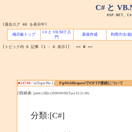
C# と V
ASP.NET、C
(過去ログ 46 を表示中)
C# と VB.NET 入
掲示板トップ
新規作成
利用方法/規
門
[トピック内 6 記事 (1 - 6 表示)] <<
0
>>
■24740
/ inTopicNo.1)
FtpWebRequestでのFTP接続について
□投稿者/ junn
(1回)-(2008/09/09(Tue) 02:21:06)
分類:[C#]