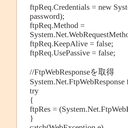
ftpReq.Credentials = new Sys
password);
ftpReq.Method =
System.Net.WebRequestMethod
ftpReq.KeepAlive = false;
ftpReq.UsePassive = false;
//FtpWebResponseを取得
System.Net.FtpWebResponse f
try
{
ftpRes = (System.Net.FtpWeb
}
catch(WebException e)