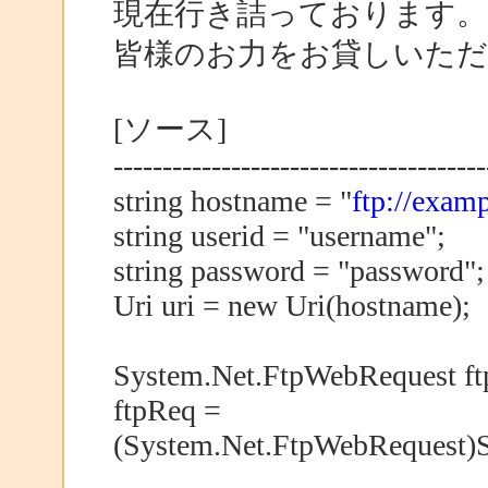
現在行き詰っております。
皆様のお力をお貸しいた
[ソース]
--------------------------------------
string hostname = "
ftp://examp
string userid = "username";
string password = "password";
Uri uri = new Uri(hostname);
System.Net.FtpWebRequest ft
ftpReq =
(System.Net.FtpWebRequest)S