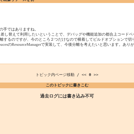
つの手ではありますね。
を差し替えて利用したいということで、デバッグや機能追加の都合上コードベ
離するのですが、今のところ２つだけなので横着してビルドオプションで切
soucesのResourceManagerで実装して、今後分離を考えたいと思います。
トピック内ページ移動 / <<
0
>>
このトピックに書きこむ
過去ログには書き込み不可