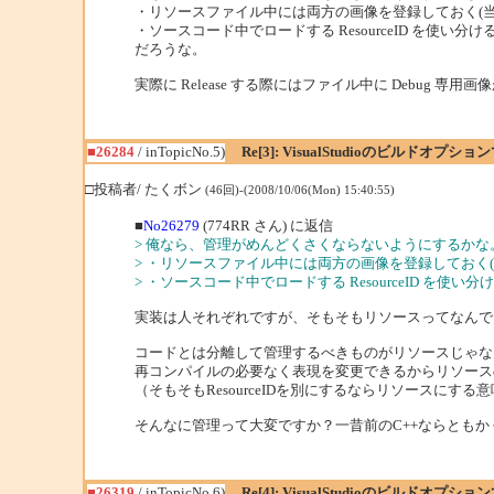
・リソースファイル中には両方の画像を登録しておく(当然 Res
・ソースコード中でロードする ResourceID を使い分け
だろうな。
実際に Release する際にはファイル中に Debug 
■26284
/ inTopicNo.5)
Re[3]: VisualStudioのビルドオ
□投稿者/ たくボン
(46回)-(2008/10/06(Mon) 15:40:55)
■
No26279
(774RR さん) に返信
> 俺なら、管理がめんどくさくならないようにするかな
> ・リソースファイル中には両方の画像を登録しておく(当然 R
> ・ソースコード中でロードする ResourceID を使い分
実装は人それぞれですが、そもそもリソースってなんで
コードとは分離して管理するべきものがリソースじゃな
再コンパイルの必要なく表現を変更できるからリソース
（そもそもResourceIDを別にするならリソースにする
そんなに管理って大変ですか？一昔前のC++ならともかく
■26319
/ inTopicNo.6)
Re[4]: VisualStudioのビルドオ