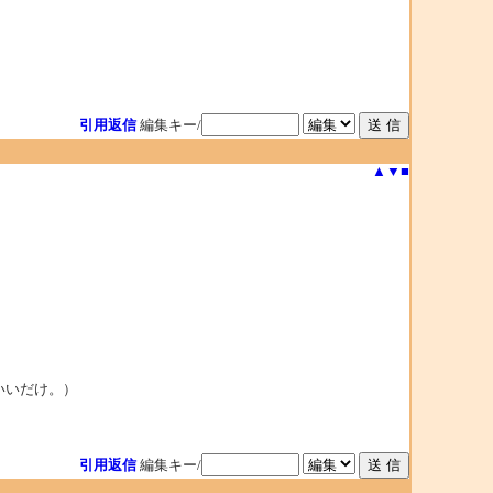
引用返信
編集キー/
▲
▼
■
ばいいだけ。）
引用返信
編集キー/