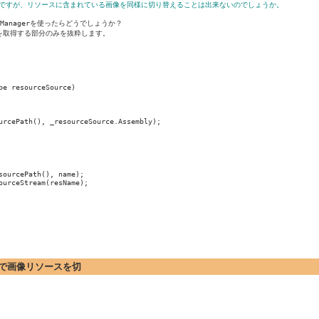
えるのですが、リソースに含まれている画像を同様に切り替えることは出来ないのでしょうか。
ceManagerを使ったらどうでしょうか？

取得する部分のみを抜粋します。

e resourceSource)

urcePath(), _resourceSource.Assembly);

ourcePath(), name);

urceStream(resName);

プションで画像リソースを切