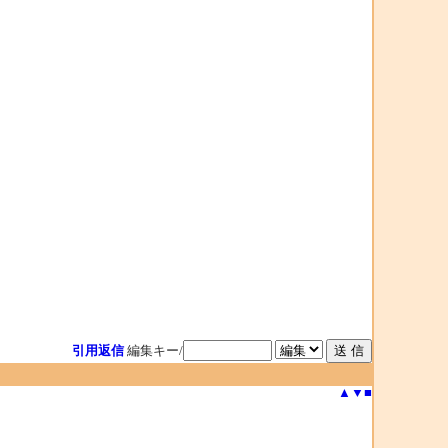
引用返信
編集キー/
▲
▼
■