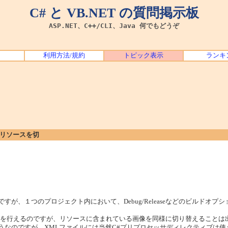
C# と VB.NET の質問掲示板
ASP.NET、C++/CLI、Java 何でもどうぞ
利用方法/規約
トピック表示
ランキ
画像リソースを切
しているのですが、１つのプロジェクト内において、Debug/Releaseなどのビ
切り替えを行えるのですが、リソースに含まれている画像を同様に切り替えること
てあるようなのですが、XMLファイルには当然C#プリプロセッサディレクティブ