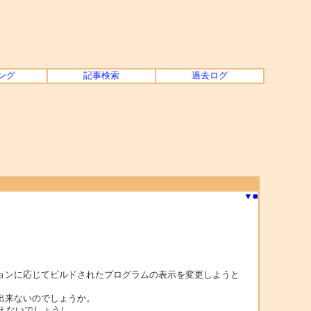
ング
記事検索
過去ログ
▼
■
ルドオプションに応じてビルドされたプログラムの表示を変更しようと
は出来ないのでしょうか。
は使えないでしょうし……。