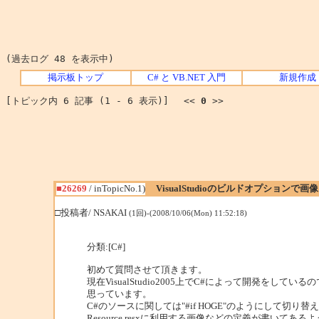
(過去ログ 48 を表示中)
掲示板トップ
C# と VB.NET 入門
新規作成
[トピック内 6 記事 (1 - 6 表示)] <<
0
>>
■26269
/ inTopicNo.1)
VisualStudioのビルドオプションで
□投稿者/ NSAKAI
(1回)-(2008/10/06(Mon) 11:52:18)
分類:[C#]
初めて質問させて頂きます。
現在VisualStudio2005上でC#によって開発を
思っています。
C#のソースに関しては"#if HOGE"のようにして
Resource.resxに利用する画像などの定義が書い