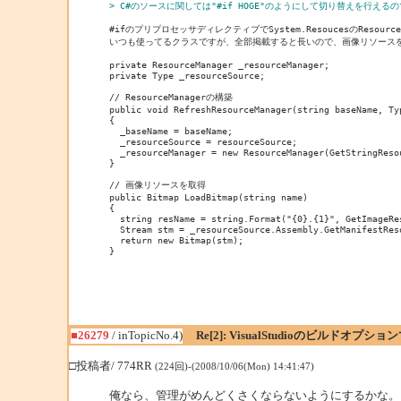
> C#のソースに関しては"#if HOGE"のようにして切り替えを行
#ifのプリプロセッサディレクティブでSystem.ResoucesのResour
いつも使ってるクラスですが、全部掲載すると長いので、画像リソースを
private ResourceManager _resourceManager;

private Type _resourceSource;

// ResourceManagerの構築

public void RefreshResourceManager(string baseName, Typ
{

  _baseName = baseName;

  _resourceSource = resourceSource;

  _resourceManager = new ResourceManager(GetStringReso
}

// 画像リソースを取得

public Bitmap LoadBitmap(string name)

{

  string resName = string.Format("{0}.{1}", GetImageRes
  Stream stm = _resourceSource.Assembly.GetManifestReso
  return new Bitmap(stm);

}

■26279
/ inTopicNo.4)
Re[2]: VisualStudioのビルドオ
□投稿者/ 774RR
(224回)-(2008/10/06(Mon) 14:41:47)
俺なら、管理がめんどくさくならないようにするかな。