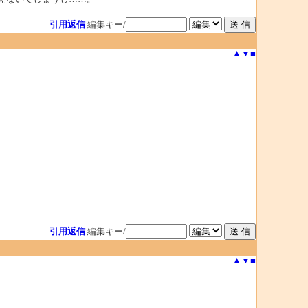
引用返信
編集キー/
▲
▼
■
引用返信
編集キー/
▲
▼
■