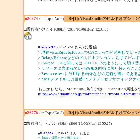
■26274
/ inTopicNo.2)
Re[1]: VisualStudioのビルドオ
□投稿者/ やじゅ
(680回)-(2008/10/06(Mon) 12:35:33)
■
No26269
(NSAKAI さん) に返信
> 現在VisualStudio2005上でC#によって開発
> Debug/Releaseなどのビルドオプションに応じ
> C#のソースに関しては"#if HOGE"のようにして切
> リソースに含まれている画像を同様に切り替えるこ
> Resource.resxに利用する画像などの定義が書いて
> XMLファイルには当然C#プリプロセッサディレク
もしかしたら、MSBuildの条件分岐 ― Condition
http://www.atmarkit.co.jp/fdotnet/special/msbuild02/msbu
■26278
/ inTopicNo.3)
Re[1]: VisualStudioのビルドオ
□投稿者/ たくボン
(45回)-(2008/10/06(Mon) 13:55:25)
■
No26269
> 初めて質問させて頂きます。