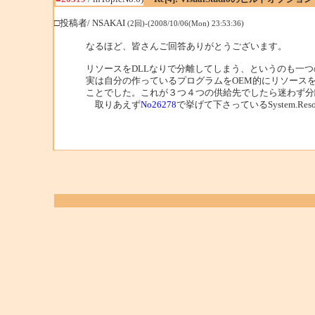
□投稿者/ NSAKAI
(2回)-(2008/10/06(Mon) 23:53:36)
なるほど、皆さんご回答ありがとうございます。
リソースをDLLなりで分離してしまう、というのも一
実は自分の作っているプログラムをOEM的にリソース
ことでした。これが３つ４つの供給先でしたら迷わず分
取りあえず
No26278
で挙げて下さっているSystem.Re