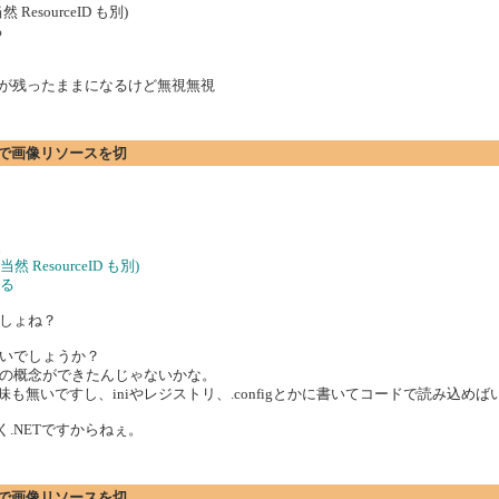
ourceID も別)
る
専用画像が残ったままになるけど無視無視
プションで画像リソースを切
。
esourceID も別)
ける
しょね？
いでしょうか？
の概念ができたんじゃないかな。
意味も無いですし、iniやレジストリ、.configとかに書いてコードで読み込め
.NETですからねぇ。
プションで画像リソースを切