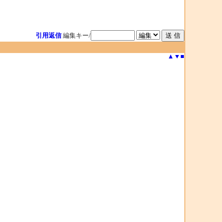
引用返信
編集キー/
▲
▼
■