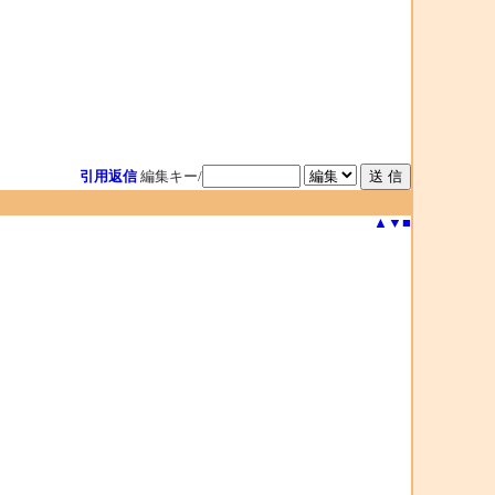
引用返信
編集キー/
▲
▼
■