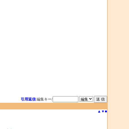
引用返信
編集キー/
▲
▼
■