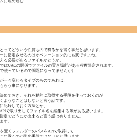
ムに埋め込む
とってどういう性質もので有るかを書く事だと思います。
ーに指定させるのはオペレーション的にも変ですよね。
える必要があるファイルかどうか。
taではUACの関係でファイルの置き場所がある程度限定されます。
権限で使っているので問題になってませんが）
が一々変わるタイプのものであれば、
もらう事になります。
決めておき、それを動的に取得する手段を作っておくのが
くようなことはしないと言う話です。
に記録しておく方法とか、
APIで取り出してファイル名を編集する等がある思います。
指定でどうにか出来ると言う話は有りません。
ます。
ルを置くフォルダーのパスをAPIで取得して
こに置くのが常套手段ではないかと思います。