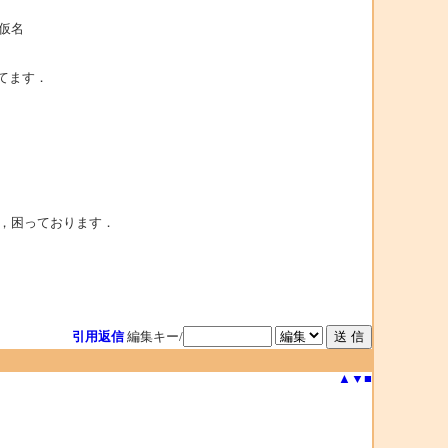
←仮名
てます．
ず，困っております．
引用返信
編集キー/
▲
▼
■