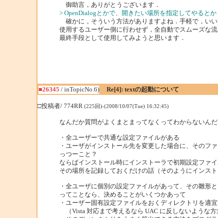
御助言，ありがとうございます．
> OpenDialogとかで、開きたい場所を指定してやるとか
確かに，そういう方法がありますよね．手軽で，いい
使用するユーザー側に行わせず，全自動でスムーズな流
最終手段として使用してみようと思います．
■26345
/ inTopicNo.6)
Re[4]: textの起動について
□投稿者/ 774RR
(225回)-(2008/10/07(Tue) 16:32:45)
なんだか質問がよくまとまってなくってわからないんだ
・全ユーザーで共通な設定ファイルがある
・ユーザがインストール先を変更した場合に、そのファ
っつーこと？
ならばインストール時にインストーラで初期設定ファイ
その場所を記録しておくだけの話（そのようにインスト
・全ユーザに個別の設定ファイルがあって、その雛形と
ってことなら、決めることがいくつかあって
・ユーザー固有設定ファイルをおくディレクトリを適宜
（Vista 対応まで考えるなら UAC に反しないよう