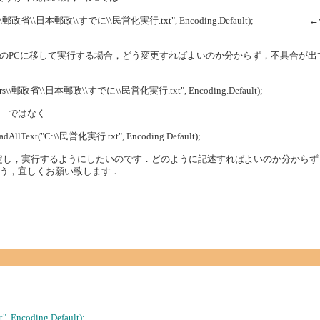
Users\\郵政省\\日本郵政\\すでに\\民営化実行.txt", Encoding.Default); 
のPCに移して実行する場合，どう変更すればよいのか分からず，不具合が出
rs\\郵政省\\日本郵政\\すでに\\民営化実行.txt", Encoding.Default);
く
("C:\\民営化実行.txt", Encoding.Default);
指定し，実行するようにしたいのです．どのように記述すればよいのか分から
う，宜しくお願い致します．
実行.txt", Encoding.Default);