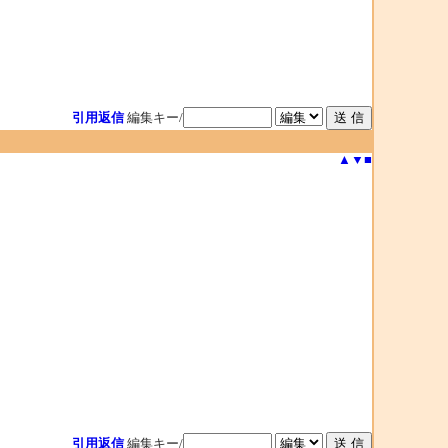
引用返信
編集キー/
▲
▼
■
引用返信
編集キー/