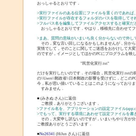
おっしゃるとおりです．
>実行ファイルのある位置にファイルを置くのであれば
>実行ファイルが存在するフォルダのパスを取得してそ
>フルパス名を編集してファイルアクセスすると確実だ
おっしゃるとおりです．やはり，移植先に合わせてフ
>まあ、質問の意味がいまいち良く分からないので外し
その，変な言い回しになるかもしれませんが，分からな
実情でして，そのことに関してご迷惑をおかけして大変
のですが，イメージとしてほかのPCにプログラムを映
”民営化実行.txt”
だけを実行したいのです．その場合，民営化実行.txtの前述にあるtextBox1
の\\Users\\郵政省\\日本郵政の影響を受けずに，ど
今，私が思い描いていることはこのようになっておりま
すみません．
■ (みきぬ さん) に返信
ご教授，ありがとうございます．
>ファイル名を、アプリケーションの設定ファイル(app.c
>でもって、実行する環境にあわせて設定ファイルを書
その，大変申し訳ないのですが，いまいちやり方が分
ご教授ありがとうございます．
■
No26341
(HiJun さん) に返信