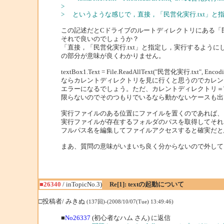
>
> というような感じで，直接，「民営化実行.txt」
この記述だとCドライブのルートディレクトリにある「民
それで良いのでしょうか？
「直接，「民営化実行.txt」と指定し，実行するように
の部分が意味が良くわかりません。
textBox1.Text = File.ReadAllText("民営化実行.txt"
ならカレントディレクトリを見に行くと思うのでカレン
エラーになるでしょう。ただ、カレントディレクトリ＝
限らないのでそのつもりでいるなら動かないケースも出
実行ファイルのある位置にファイルを置くのであれば、
実行ファイルが存在するフォルダのパスを取得してそれ
フルパス名を編集してファイルアクセスすると確実だと
まあ、質問の意味がいまいち良く分からないので外して
■26340
/ inTopicNo.3)
Re[1]: textの起動について
□投稿者/ みきぬ
(137回)-(2008/10/07(Tue) 13:49:46)
■
No26337
(初心者なハム さん) に返信