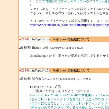
> ここで問題なのですが，今作っているプログラムを
>
ファイル名を、アプリケーションの設定ファイル(app.co
でもって、実行する環境にあわせて設定ファイルを書き
.NET TIPS : アプリケーション設定を活用するには？［2
http://www.atmarkit.co.jp/fdotnet/dotnettips/558appsetting
■26341
/ inTopicNo.4)
Re[2]: textの起動について
□投稿者/ HiJun
(109回)-(2008/10/07(Tue) 13:53:02)
OpenDialogとかで、開きたい場所を指定してやるとか？
■26343
/ inTopicNo.5)
Re[3]: textの起動について
□投稿者/ 初心者なハム
(20回)-(2008/10/07(Tue) 15:49:47)
■ ( PATIO さん) に返信
ご指摘いただき，ありがとうございます．
>textBox1.Text = File.ReadAllText("民営化実行.txt
>ならカレントディレクトリを見に行くと思うのでカレ
>エラーになるでしょう。ただ、カレントディレクトリ
>限らないのでそのつもりでいるなら動かないケースも