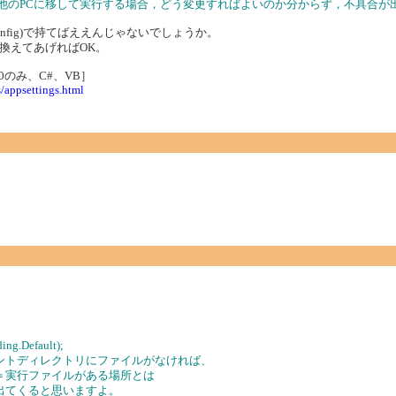
他のPCに移して実行する場合，どう変更すればよいのか分からず，不具合が
nfig)で持てばええんじゃないでしょうか。
換えてあげればOK。
.0のみ、C#、VB］
s/appsettings.html
", Encoding.Default);
ントディレクトリにファイルがなければ、
＝実行ファイルがある場所とは
出てくると思いますよ。