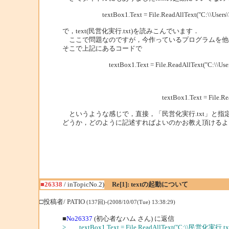
textBox1.Text = File.ReadAllText("C:\\
で，text(民営化実行.txt)を読みこんでいます．
ここで問題なのですが，今作っているプログラムを他
そこで上記にあるコードで
textBox1.Text = File.ReadAllText("C:\\Use
ではな
textBox1.Text = File.ReadAllText
というような感じで，直接，「民営化実行.txt」と
どうか，どのように記述すればよいのかお教え頂けるよ
■26338
/ inTopicNo.2)
Re[1]: textの起動について
□投稿者/ PATIO
(137回)-(2008/10/07(Tue) 13:38:29)
■
No26337
(初心者なハム さん) に返信
> textBox1.Text = File.ReadAllText("C:\\民営化