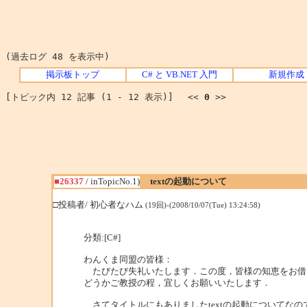
(過去ログ 48 を表示中)
掲示板トップ
C# と VB.NET 入門
新規作成
[トピック内 12 記事 (1 - 12 表示)] <<
0
>>
■26337
/ inTopicNo.1)
textの起動について
□投稿者/ 初心者なハム
(19回)-(2008/10/07(Tue) 13:24:58)
分類:[C#]
わんくま同盟の皆様：
たびたび失礼いたします．この度，皆様の知恵をお借
どうかご教授の程，宜しくお願いいたします．
さてタイトルにもありましたtextの起動についてなの