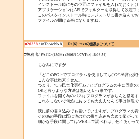
インストール時にその位置にファイルを入れておくわけ
アプリケーションはAPIでフォルダーを取得して設定
このパスをインストール時にレジストリに書き込んでお
ファイルが開ける事になりますね。
■26358
/ inTopicNo.8)
Re[6]: textの起動について
□投稿者/ PATIO
(139回)-(2008/10/07(Tue) 18:03:54)
ちなみにですが、
「どこのPC上でプログラムを使用しても("C:\\民営化
こんな事は出来ません。
つまり、"C:\\民営化実行.txt"とプログラムの中に
OKと言うような方法は無いという事です。
ファイルを開く為のパスはプログラマがきちんと指定す
これをしないで何処にあっても大丈夫なんて事は無理で
既に前の書き込みでも書いていますが、プログラマの責
その為の手段は既に他の方の書き込みも含めて挙がって
細かな手段に関してはWEB上で調べれば、色々あがっ