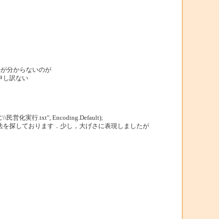
かが分からないのが
申し訳ない
実行.txt", Encoding.Default);
ような方法を探しております．少し，大げさに表現しましたが