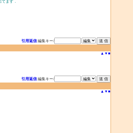
出てます．
引用返信
編集キー/
▲
▼
■
引用返信
編集キー/
▲
▼
■