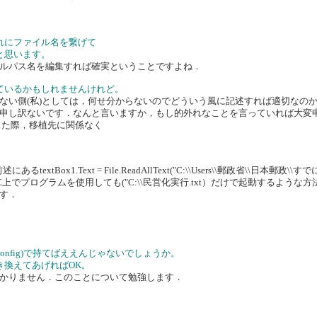
、
れにファイル名を繋げて
と思います。
ルパス名を編集すれば確実ということですよね．
ているかもしれませんけれど。
い側(私)としては，何せ分からないのでどういう風に記述すれば適切なの
申し訳ないです．なんと言いますか，もし的外れなことを言っていれば大変
した際，移植先に関係なく
.Text = File.ReadAllText("C:\\Users\\郵政省\\日本郵政\\すでに\\民営化
このPC上でプログラムを使用しても("C:\\民営化実行.txt）だけで起動する
す．
onfig)で持てばええんじゃないでしょうか。
き換えてあげればOK。
かりません．このことについて勉強します．