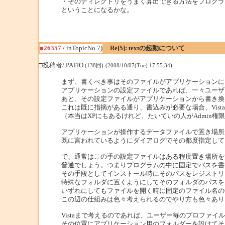
・そのディレクトリをうまく算出できる方法をプログラ
ということになるかな。
■26357
/ inTopicNo.7)
Re[5]: textの起動について
□投稿者/ PATIO
(138回)-(2008/10/07(Tue) 17:55:34)
まず、書くべき事はそのファイルがアプリケーションに
アプリケーションの設定ファイルであれば、一々ユーザ
あと、その設定ファイルがアプリケーションから書き換
これは既に指摘がある通り、書込みが必要な場合、Vis
（本当はXPにもあるけれど、たいていの人がAdmin
アプリケーションが操作するデータファイルで置き場所
既に言われているようにダイアログでその都度指定して
で、通常はこの手の設定ファイルはある程度置き場所を
普通でしょう。つまりプログラムの中に固定でパスを書
その手段としてインストール時にそのパスをレジストリ
特殊なフォルダに置くようにしてそのフォルダのパスを
いずれにしてもファイルを開く時に固定のファイル名の
この辺の仕組みは色々考えられるのでやり方も色々あり
Vistaまで考えるのであれば、ユーザー毎のプロファイ
その位置にアプリケーション用のフォルダーを設けてそ