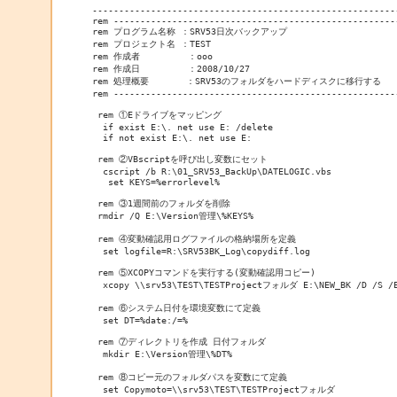
---------------------------------------------------------
rem -----------------------------------------------------
rem プログラム名称 ：SRV53日次バックアップ

rem プロジェクト名 ：TEST

rem 作成者         ：ooo

rem 作成日         ：2008/10/27

rem 処理概要       ：SRV53のフォルダをハードディスクに移行する

rem -----------------------------------------------------
 rem ①Eドライブをマッピング

  if exist E:\. net use E: /delete

  if not exist E:\. net use E:

 rem ②VBscriptを呼び出し変数にセット

  cscript /b R:\01_SRV53_BackUp\DATELOGIC.vbs

   set KEYS=%errorlevel%

 rem ③1週間前のフォルダを削除

 rmdir /Q E:\Version管理\%KEYS% 

 rem ④変動確認用ログファイルの格納場所を定義

  set logfile=R:\SRV53BK_Log\copydiff.log

 rem ⑤XCOPYコマンドを実行する(変動確認用コピー)

  xcopy \\srv53\TEST\TESTProjectフォルダ E:\NEW_BK /D /S /E 
 rem ⑥システム日付を環境変数にて定義

  set DT=%date:/=% 

 rem ⑦ディレクトリを作成 日付フォルダ

  mkdir E:\Version管理\%DT%

 rem ⑧コピー元のフォルダパスを変数にて定義

  set Copymoto=\\srv53\TEST\TESTProjectフォルダ
