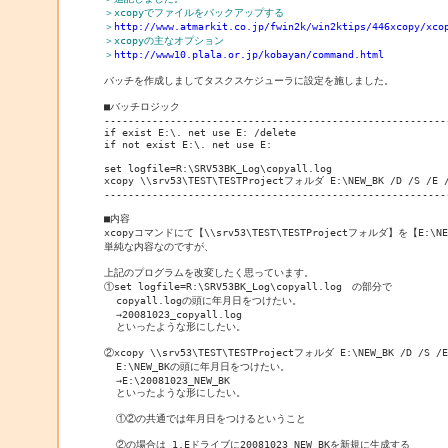
＞xcopyでファイルをバックアップする
＞
http://www.atmarkit.co.jp/fwin2k/win2ktips/446xcopy/xco
＞xcopyの主なオプション
＞
http://www10.plala.or.jp/kobayan/command.html
バッチを作成しましてタスクスケジューラに設定を施しました。

■バッチロジック

----------------------------------------------------------
if exist E:\. net use E: /delete

if not exist E:\. net use E:

set logfile=R:\SRV53BK_Log\copyall.log

xcopy \\srv53\TEST\TESTProjectフォルダ E:\NEW_BK /D /S /E /H
----------------------------------------------------------
■内容

xcopyコマンドにて【\\srv53\TEST\TESTProjectフォルダ】を【E:\
単純な内容なのですが、

上記のプログラムを改変したく思っています。

①set logfile=R:\SRV53BK_Log\copyall.log　の部分で

  copyall.logの頭に年月日をつけたい。

  →20081023_copyall.log

  といったような形にしたい。

②xcopy \\srv53\TEST\TESTProjectフォルダ E:\NEW_BK /D /S /
  E:\NEW_BKの頭に年月日をつけたい。

  →E:\20081023_NEW_BK

  といったような形にしたい。

  ①②の共通では年月日をつけるということ

  ②の場合は 1.Eドライブに20081023_NEW_BKを新規に生成する
