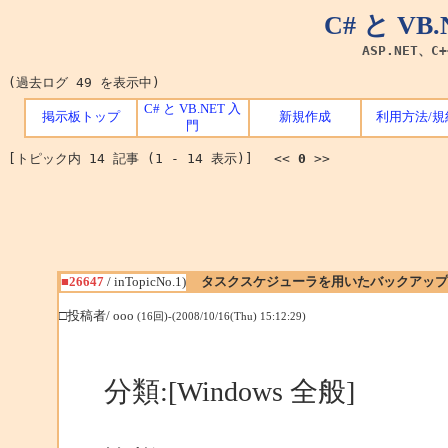
C# と V
ASP.NET、C
(過去ログ 49 を表示中)
C# と VB.NET 入
掲示板トップ
新規作成
利用方法/規
門
[トピック内 14 記事 (1 - 14 表示)] <<
0
>>
■26647
/ inTopicNo.1)
タスクスケジューラを用いたバックアップ
□投稿者/ ooo
(16回)-(2008/10/16(Thu) 15:12:29)
分類:[Windows 全般]