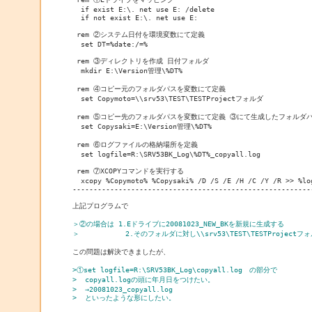
  if exist E:\. net use E: /delete

  if not exist E:\. net use E:

 rem ②システム日付を環境変数にて定義

  set DT=%date:/=% 

 rem ③ディレクトリを作成 日付フォルダ

  mkdir E:\Version管理\%DT%

 rem ④コピー元のフォルダパスを変数にて定義

  set Copymoto=\\srv53\TEST\TESTProjectフォルダ

 rem ⑤コピー先のフォルダパスを変数にて定義 ③にて生成したフォルダパ
  set Copysaki=E:\Version管理\%DT%

 rem ⑥ログファイルの格納場所を定義

  set logfile=R:\SRV53BK_Log\%DT%_copyall.log

 rem ⑦XCOPYコマンドを実行する

  xcopy %Copymoto% %Copysaki% /D /S /E /H /C /Y /R >> %log
----------------------------------------------------------
上記プログラムで

＞②の場合は 1.Eドライブに20081023_NEW_BKを新規に生成する
＞           2.そのフォルダに対し\\srv53\TEST\TESTProje
この問題は解決できましたが、

>①set logfile=R:\SRV53BK_Log\copyall.log　の部分で
>  copyall.logの頭に年月日をつけたい。
>  →20081023_copyall.log
>  といったような形にしたい。