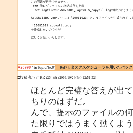
この問題が解決できません。

 rem ⑥ログファイルの格納場所を定義

  set logfile=R:\SRV53BK_Log\%DT%_copyall.logの部分が
R:\SRV53BK_Log\の中には「20081023」というファイルが生成されてし
「20081023_copyall.log」

を作成したいのですが・・・

宜しくお願いいたします。
■26998
/ inTopicNo.8)
Re[7]: タスクスケジューラを用いたバッ
□投稿者/ 774RR
(234回)-(2008/10/24(Fri) 12:51:32)
ほとんど完璧な答えが出ている
ちりのはずだ。
んで、提示のファイルの
た限りではうまく動くよ