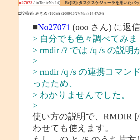
■27073
/ inTopicNo.14)
Re[12]: タスクスケジューラを用いたバ
□投稿者/ みきぬ
(180回)-(2008/10/27(Mon) 14:47:34)
■
No27071
(ooo さん) に返
> 自分でも色々調べてみま
> rmdir /? では /q /
>
> rmdir /q /s の
ったため、
> わかりませんでした。
>
使い方の説明で、RMDIR [
わせても使えます。
もし、/Q と /S のうち