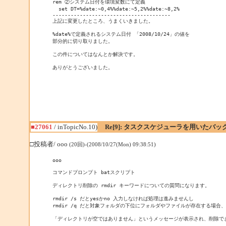
rem ②システム日付を環境変数にて定義

  set DT=%date:~0,4%%date:~5,2%%date:~8,2%

---------------------------------------

上記に変更したところ、うまくいきました。

%date%で定義されるシステム日付 「2008/10/24」の値を

部分的に切り取りました。

この件についてはなんとか解決です。

ありがとうございました。
■27061
/ inTopicNo.10)
Re[9]: タスクスケジューラを用いたバッ
□投稿者/ ooo
(20回)-(2008/10/27(Mon) 09:38:51)
ooo

コマンドプロンプト batスクリプト

ディレクトリ削除の rmdir キーワードについての質問になります。

rmdir /s だとyesかno 入力しなければ処理は進みませんし

rmdir /q だと対象フォルダの下位にフォルダやファイルが存在する場合、

「ディレクトリが空ではありません」というメッセージが表示され、削除でき