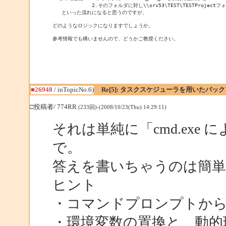
             2.そのフォルダに対し\\srv53\TEST\TESTProje
   といった流れになると思うのですが、

どのようなロジックになりますでしょうか。

参考情報でも構いませんので、どうかご教授ください。
■26948
/ inTopicNo.6)
Re[5]: タスクスケジューラを用いたバッ
□投稿者/ 774RR
(233回)-(2008/10/23(Thu) 14:29:11)
それは単純に「cmd.exe
で。
答えを書いちゃうのは簡単
ヒント
・コマンドプロンプトから SE
・環境変数の置換と、動的