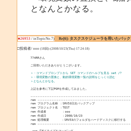
となんとかなる。
■26953
/ inTopicNo.7)
Re[6]: タスクスケジューラを用いたバッ
□投稿者/ ooo
(18回)-(2008/10/23(Thu) 17:24:18)
774RRさん

ご回答いただきありがとうございます。

＞・コマンドプロンプトから SET コマンドのヘルプを見る set /?
＞・環境変数の置換と、動的環境変数一覧の説明をじっくり読む
＞となんとかなる。
上記を参考に下記PGMを作成してみました。

----------------------------------------------------------
rem -----------------------------------------------------
rem プログラム名称 ：SRV53日次バックアップ

rem プロジェクト名 ：TEST

rem 作成者         ：ooo

rem 作成日         ：2008/10/23

rem 処理概要       ：SRV53のフォルダをハードディスクに移行する

rem -----------------------------------------------------
 rem ①Eドライブをマッピング
