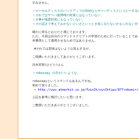
すみません。

＞ローカルディスクのバックアップが目的ならサーバディスクにコピーする
＞それではサーバ故障時の対策にはなっていない。
＞火事や地震対策にもなっていない。
＞その辺まで考えておかないといざというとき役に立たないかもしれないぜ
確かに仰るとおりだと感じております。

ただ、今回は自分のコマンドスクリプトの学習のために行っていることであっ
本番用として適用させるためではありません。

 #それでは意味はないような気もするが。

ご指摘いただきましてありがとうございます。

渋木宏明(ひどり)さん

＞robocopy の方がいいような。
robocopyというコマンドもあるんですね。

初めて知りました。

 → 
http://www.atmarkit.co.jp/fwin2k/win2ktips/877robomir/
上記を参考に検討したいと思います。
