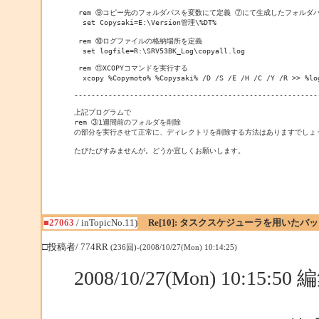
 rem ⑨コピー先のフォルダパスを変数にて定義 ⑦にて生成したフォルダパ
  set Copysaki=E:\Version管理\%DT%

 rem ⑩ログファイルの格納場所を定義

  set logfile=R:\SRV53BK_Log\copyall.log

 rem ⑪XCOPYコマンドを実行する

  xcopy %Copymoto% %Copysaki% /D /S /E /H /C /Y /R >> %log
---------------------------------------------------------
上記プログラムで 

rem ③1週間前のフォルダを削除

の部分を実行させて正常に、ディレクトリを削除する方法はありますでしょう
たびたびすみませんが。どうか宜しくお願いします。
■27063
/ inTopicNo.11)
Re[10]: タスクスケジューラを用いたバ
□投稿者/ 774RR
(236回)-(2008/10/27(Mon) 10:14:25)
2008/10/27(Mon) 10:15:5