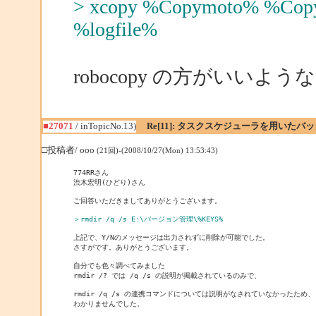
> xcopy %Copymoto% %Copysa
%logfile%
robocopy の方がいいよう
■27071
/ inTopicNo.13)
Re[11]: タスクスケジューラを用いたバ
□投稿者/ ooo
(21回)-(2008/10/27(Mon) 13:53:43)
774RRさん

渋木宏明(ひどり)さん

ご回答いただきましてありがとうございます。

＞rmdir /q /s E:\バージョン管理\%KEYS%
上記で、Y/Nのメッセージは出力されずに削除が可能でした。

さすがです。ありがとうございます。

自分でも色々調べてみました

rmdir /? では /q /s の説明が掲載されているのみで、

rmdir /q /s の連携コマンドについては説明がなされていなかったため、

わかりませんでした。
