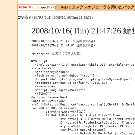
■26670
/ inTopicNo.4)
Re[3]: タスクスケジューラを用いたバッ
□投稿者/ PINO
(3回)-(2008/10/16(Thu) 21:45:36)
2008/10/16(Thu) 21:47:2
2008/10/16(Thu) 21:47:15 編集(投稿者)

2008/10/16(Thu) 21:47:01 編集(投稿者)

<pre><pre>下記方法にて実現可能。

■VBScript

  <?xml version="1.0" encoding="Shift_JIS" standalone="yes
- <package>

- <job id="MyBackUp">

  <?job error="true" debug="true" ?> 

  <object id="objFs" progid="Scripting.FileSystemObject" /
  <resource id="backup_config">C:\DISKTEST

  </resource> 

- <script language="VBScript">

- <![CDATA[ 

On Error Resume Next

Const MYFLD="F:\BK"

aryCnf=Split(getResource("backup_config"),Chr(13) & Chr(10
For i=0 To UBound(aryCnf)

	strPth=Trim(aryCnf(i))

	If Not IsNull(strPth) And strPth<>"" Then

		strDst=objFs.BuildPath(MYFLD,FormatDateTime(Date,1))

		If Not objFs.FolderExists(strDst) Then objFs.CreateFolder(strDst)

		aryDst=Split(Right(strPth,Len(strPth)-InStrRev(strPth,":")+1),"\")

		For j=1 To UBound(aryDst)

			strDst=objFs.BuildPath(strDst,aryDst(j))
