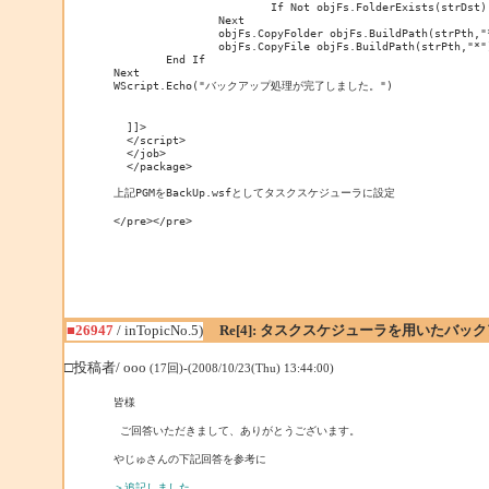
			If Not objFs.FolderExists(strDst) Then objFs.CreateFolder(strDst)

		Next

		objFs.CopyFolder objFs.BuildPath(strPth,"*"),strDst,True

		objFs.CopyFile objFs.BuildPath(strPth,"*"),strDst,True

	End If

Next

WScript.Echo("バックアップ処理が完了しました。")

  ]]> 

  </script>

  </job>

  </package>

上記PGMをBackUp.wsfとしてタスクスケジューラに設定

</pre></pre>
■26947
/ inTopicNo.5)
Re[4]: タスクスケジューラを用いたバッ
□投稿者/ ooo
(17回)-(2008/10/23(Thu) 13:44:00)
皆様

 ご回答いただきまして、ありがとうございます。

やじゅさんの下記回答を参考に

＞追記しました。 