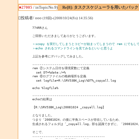
■27005
/ inTopicNo.9)
Re[8]: タスクスケジューラを用いたバッ
□投稿者/ ooo
(19回)-(2008/10/24(Fri) 14:35:56)
774RRさん

ご回答いただきましてありがとうございます。

＞xcopy を実行してしまうとコピーが始まってしまうので rem にでもし
＞echo されるコマンドラインを見てみるといいと思うよ
上記を参考にデバッグしてみました。

----------------------------------------------------------
rem ②システム日付を環境変数にて定義

  set DT=%date:/=% 

rem ⑥ログファイルの格納場所を定義

  set logfile=R:\SRV53BK_Log\%DT%_copyall.log

echo %logfile%

----------------------------------------------------------
echoの結果は

【R:\SRV53BK_Log\20081024 _copyall.log】

となりました。

つまり「20081024」の後に半角スペースが存在しているため、

生成されるフォルダは「_copyall.log」部を認識できずに、「20081
そこで、

---------------------------------------
