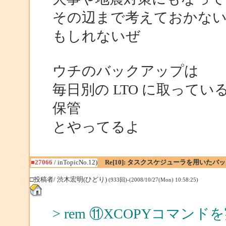
その辺まで考えておかな
もしれないぜ
ウチのバックアップは
毎日別の LTO に取って
保管
とやってるよ
■27066
/ inTopicNo.12)
Re[10]: タスクスケジューラを用いたバ
□投稿者/ 渋木宏明(ひどり)
(933回)-(2008/10/27(Mon) 10:58:25)
> rem ⑪XCOPYコマン