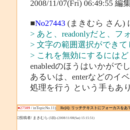
2008/11/07(Fri) 06:49:55
■
No27443
(まきむら さん)
> あと、readonlyだと
> 文字の範囲選択ができ
> これを無効にするには
enabledのほうはいかがで
あるいは、enterなどの
処理を行う という手もあ
■27509
/ inTopicNo.11)
Re[4]: リッチテキストにフォーカスを
□投稿者/ まきむら
(5回)-(2008/11/08(Sat) 15:15:51)