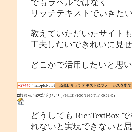
でもラベルではなく
リッチテキストでいきた
教えていただいたサイト
工夫しだいできれいに見
どこかで活用したいと思
■27445
/ inTopicNo.6)
Re[1]: リッチテキストにフォーカスをあ
□投稿者/ 渋木宏明(ひどり)
(941回)-(2008/11/06(Thu) 00:01:43)
どうしても RichTextB
れないと実現できないと