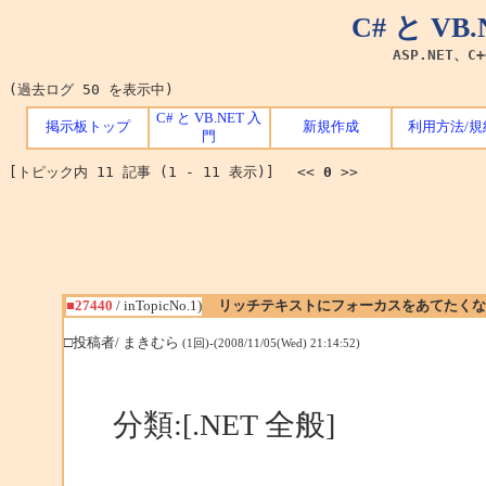
C# と V
ASP.NET、C
(過去ログ 50 を表示中)
C# と VB.NET 入
掲示板トップ
新規作成
利用方法/規
門
[トピック内 11 記事 (1 - 11 表示)] <<
0
>>
■27440
/ inTopicNo.1)
リッチテキストにフォーカスをあてたくな
□投稿者/ まきむら
(1回)-(2008/11/05(Wed) 21:14:52)
分類:[.NET 全般]