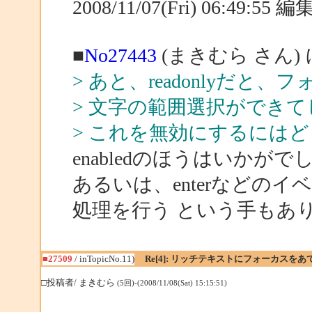
2008/11/07(Fri) 06:49:55
■
No27443
(まきむら さん)
> あと、readonlyだと
> 文字の範囲選択ができ
> これを無効にするには
enabledのほうはいかがで
あるいは、enterなどの
処理を行う という手もあ
■27509
/ inTopicNo.11)
Re[4]: リッチテキストにフォーカスを
□投稿者/ まきむら
(5回)-(2008/11/08(Sat) 15:15:51)