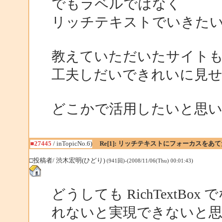
でもラベルではなく
リッチテキストでいきた
教えていただいたサイト
工夫しだいできれいに見
どこかで活用したいと思
■27445
/ inTopicNo.6)
Re[1]: リッチテキストにフォーカスをあ
□投稿者/ 渋木宏明(ひどり)
(941回)-(2008/11/06(Thu) 00:01:43)
どうしても RichTextB
れないと実現できないと