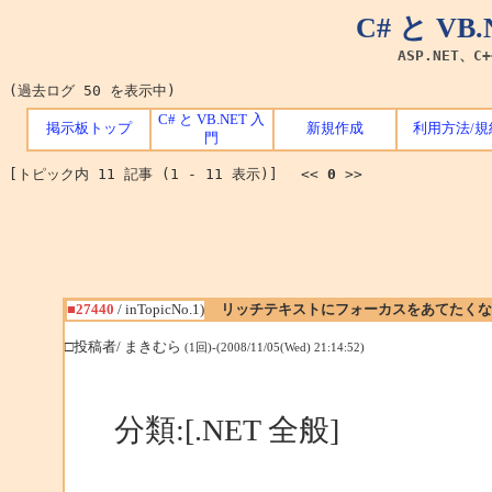
C# と V
ASP.NET、C
(過去ログ 50 を表示中)
C# と VB.NET 入
掲示板トップ
新規作成
利用方法/規
門
[トピック内 11 記事 (1 - 11 表示)] <<
0
>>
■27440
/ inTopicNo.1)
リッチテキストにフォーカスをあてたくな
□投稿者/ まきむら
(1回)-(2008/11/05(Wed) 21:14:52)
分類:[.NET 全般]