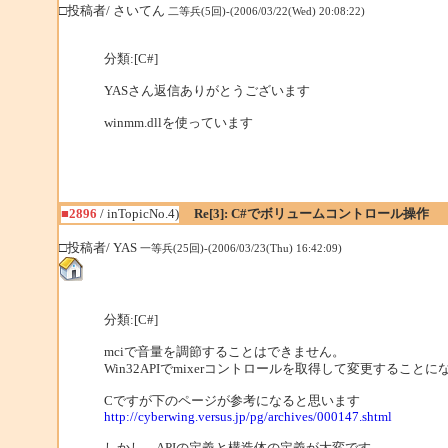
□投稿者/ さいてん
二等兵(5回)-(2006/03/22(Wed) 20:08:22)
分類:[C#]
YASさん返信ありがとうございます
winmm.dllを使っています
■2896
/ inTopicNo.4)
Re[3]: C#でボリュームコントロール操作
□投稿者/ YAS
一等兵(25回)-(2006/03/23(Thu) 16:42:09)
分類:[C#]
mciで音量を調節することはできません。
Win32APIでmixerコントロールを取得して変更すること
Cですが下のページが参考になると思います
http://cyberwing.versus.jp/pg/archives/000147.shtml
しかし，APIの定義と構造体の定義が大変です。