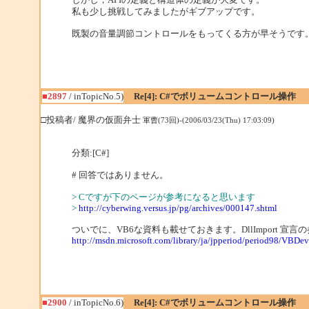
私も少し挑戦してみましたがギブアップです。
既製の音量調節コントロールをもってくる方が早そうです
■2897
/ inTopicNo.5)
Re[4]: C#でボリュームコントロール操作
□投稿者/ 魔界の仮面弁士
軍曹(73回)-(2006/03/23(Thu) 17:03:09)
分類:[C#]
# 回答ではありません。
> Cですが下のページが参考になると思います
>
http://cyberwing.versus.jp/pg/archives/000147.shtml
ついでに、VB6な資料も載せておきます。DllImport 宣
http://msdn.microsoft.com/library/ja/jpperiod/period98/VBDe
■2900
/ inTopicNo.6)
Re[4]: C#でボリュームコントロール操作