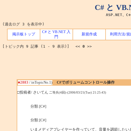
C# と V
ASP.NET、C
(過去ログ 3 を表示中)
C# と VB.NET 入
掲示板トップ
新規作成
利用方法/規
門
[トピック内 9 記事 (1 - 9 表示)] <<
0
>>
■2883
/ inTopicNo.1)
C#でボリュームコントロール操作
□投稿者/ さいてん
二等兵(4回)-(2006/03/21(Tue) 21:25:43)
分類:[C#]
分類:[C#]
いまメディアプレイヤーを作っていて、音量を調節したい