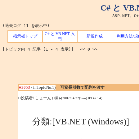
C# と V
ASP.NET、C
(過去ログ 11 を表示中)
C# と VB.NET 入
掲示板トップ
新規作成
利用方法/規
門
[トピック内 4 記事 (1 - 4 表示)] <<
0
>>
■3053
/ inTopicNo.1)
可変長引数で配列を渡す
□投稿者/ しぇーん
(1回)-(2007/04/22(Sun) 09:42:54)
分類:[VB.NET (Windows)]