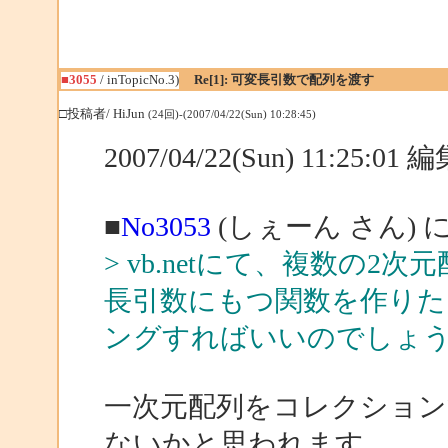
■3055
/ inTopicNo.3)
Re[1]: 可変長引数で配列を渡す
□投稿者/ HiJun
(24回)-(2007/04/22(Sun) 10:28:45)
2007/04/22(Sun) 11:25:0
■
No3053
(しぇーん さん) 
> vb.netにて、複数の
長引数にもつ関数を作り
ングすればいいのでしょ
一次元配列をコレクショ
ないかと思われます。