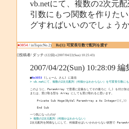
vb.netにて、複数の2
引数にもつ関数を作りた
グすればいいのでしょう
■3054
/ inTopicNo.2)
Re[1]: 可変長引数で配列を渡す
□投稿者/ ダッチ
(122回)-(2007/04/22(Sun) 10:25:43)
2007/04/22(Sun) 10:28:0
■
No3053
> vb.netにて、複数の2次元配列（何個かはわからない）を可変長引数
このように、ParamArray で普通に定義をしてその後ろに (,) を付け加
または、受け取る型を Array にしても受け取れると思います。

    Private Sub Hoge(ByVal ParamArray a As Integer()(,))

    End Sub

> 複数の2次元配列（何個かはわからない）