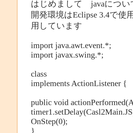
はじめまして javaにつ
開発環境はEclipse 3.4
用しています
import java.awt.event.*;
import javax.swing.*;
class
implements ActionListener {
public void actionPerformed(A
timer1.setDelay(Casl2Main.JS
OnStep(0);
}