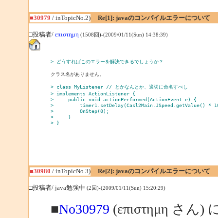
■30979
/ inTopicNo.2)
Re[1]: javaのコンパイルエラーについて
□投稿者/
επιστημη
(1508回)-(2009/01/11(Sun) 14:38:39)
> どうすればこのエラーを解決できるでしょうか？
クラス名がありません。

> class MyListener // とかなんとか、適切に命名すべし 
> implements ActionListener {
>     public void actionPerformed(ActionEvent e) {
>         timer1.setDelay(Casl2Main.JSpeed.getValue() * 1
>         OnStep(0);
>     }
> }
■30980
/ inTopicNo.3)
Re[2]: javaのコンパイルエラーについて
□投稿者/ java勉強中
(2回)-(2009/01/11(Sun) 15:20:29)
■
No30979
(επιστημη さん)