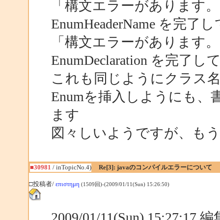
「構文エラーがあります。"enum
EnumHeaderName を完
「構文エラーがあります。"E
EnumDeclaration を完
これも同じようにクラス
Enumを挿入しようにも、
ます
図々しいようですが、も
■30981
/ inTopicNo.4)
Re[3]: javaのコンパイルエラーについて
□投稿者/
επιστημη
(1509回)-(2009/01/11(Sun) 15:26:50)
2009/01/11(Sun) 15:27:1