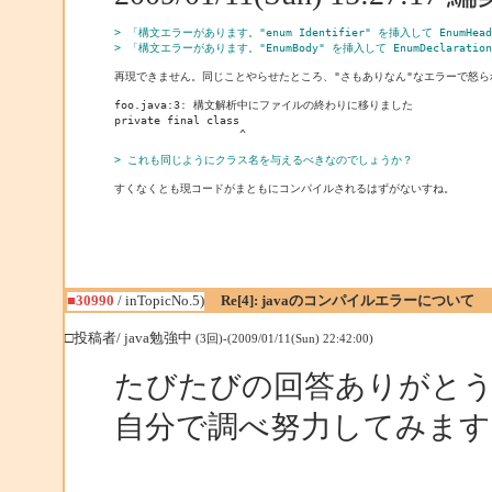
> 「構文エラーがあります。"enum Identifier" を挿入して EnumHe
> 「構文エラーがあります。"EnumBody" を挿入して EnumDeclarat
再現できません。同じことやらせたところ、"さもありなん"なエラーで怒ら
foo.java:3: 構文解析中にファイルの終わりに移りました

private final class

                   ^

> これも同じようにクラス名を与えるべきなのでしょうか？
■30990
/ inTopicNo.5)
Re[4]: javaのコンパイルエラーについて
□投稿者/ java勉強中
(3回)-(2009/01/11(Sun) 22:42:00)
たびたびの回答ありがと
自分で調べ努力してみます