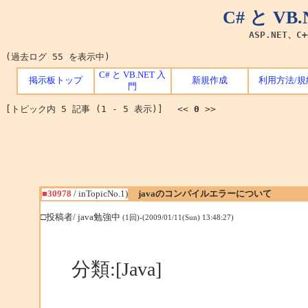
C# と V
ASP.NET、C
(過去ログ 55 を表示中)
C# と VB.NET 入
掲示板トップ
新規作成
利用方法/規
門
[トピック内 5 記事 (1 - 5 表示)] <<
0
>>
■30978
/ inTopicNo.1)
javaのコンパイルエラーについて
□投稿者/ java勉強中
(1回)-(2009/01/11(Sun) 13:48:27)
分類:[Java]