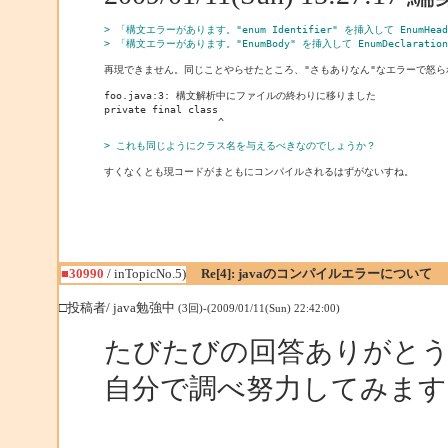
> 「構文エラーがあります。"enum Identifier" を挿入して EnumHe
> 「構文エラーがあります。"EnumBody" を挿入して EnumDeclarat
再現できません。同じことやらせたところ、"さもありなん"なエラーで怒ら
foo.java:3: 構文解析中にファイルの終わりに移りました

private final class

                   ^

> これも同じようにクラス名を与えるべきなのでしょうか？
■30990
/ inTopicNo.5)
Re[4]: javaのコンパイルエラーについて
□投稿者/ java勉強中
(3回)-(2009/01/11(Sun) 22:42:00)
たびたびの回答ありがと
自分で調べ努力してみます