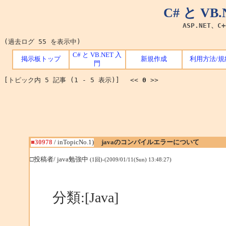
C# と V
ASP.NET、C
(過去ログ 55 を表示中)
C# と VB.NET 入
掲示板トップ
新規作成
利用方法/規
門
[トピック内 5 記事 (1 - 5 表示)] <<
0
>>
■30978
/ inTopicNo.1)
javaのコンパイルエラーについて
□投稿者/ java勉強中
(1回)-(2009/01/11(Sun) 13:48:27)
分類:[Java]