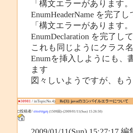
「構文エラーがあります。"enum
EnumHeaderName を完
「構文エラーがあります。"E
EnumDeclaration を完
これも同じようにクラス
Enumを挿入しようにも、
ます
図々しいようですが、も
■30981
/ inTopicNo.4)
Re[3]: javaのコンパイルエラーについて
□投稿者/
επιστημη
(1509回)-(2009/01/11(Sun) 15:26:50)
2009/01/11(Sun) 15:27:1