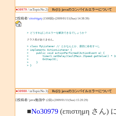
■30979
/ inTopicNo.2)
Re[1]: javaのコンパイルエラーについて
□投稿者/
επιστημη
(1508回)-(2009/01/11(Sun) 14:38:39)
> どうすればこのエラーを解決できるでしょうか？
クラス名がありません。

> class MyListener // とかなんとか、適切に命名すべし 
> implements ActionListener {
>     public void actionPerformed(ActionEvent e) {
>         timer1.setDelay(Casl2Main.JSpeed.getValue() * 1
>         OnStep(0);
>     }
> }
■30980
/ inTopicNo.3)
Re[2]: javaのコンパイルエラーについて
□投稿者/ java勉強中
(2回)-(2009/01/11(Sun) 15:20:29)
■
No30979
(επιστημη さん)