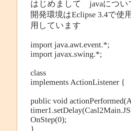
はじめまして javaにつ
開発環境はEclipse 3.4
用しています
import java.awt.event.*;
import javax.swing.*;
class
implements ActionListener {
public void actionPerformed(A
timer1.setDelay(Casl2Main.JS
OnStep(0);
}