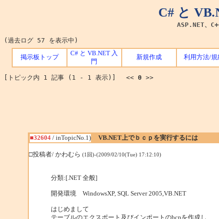
C# と V
ASP.NET、C
(過去ログ 57 を表示中)
C# と VB.NET 入
掲示板トップ
新規作成
利用方法/規
門
[トピック内 1 記事 (1 - 1 表示)] <<
0
>>
■32604
/ inTopicNo.1)
VB.NET上でｂｃｐを実行するには
□投稿者/ かわむら
(1回)-(2009/02/10(Tue) 17:12:10)
分類:[.NET 全般]
開発環境 WindowsXP, SQL Server 2005,VB.NET
はじめまして
テーブルのエクスポート及びインポートのbcpを作成し