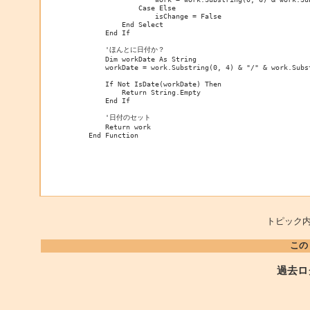
                Case Else

                    isChange = False

            End Select

        End If

        'ほんとに日付か？

        Dim workDate As String

        workDate = work.Substring(0, 4) & "/" & work.Subs
        If Not IsDate(workDate) Then

            Return String.Empty

        End If

        '日付のセット

        Return work

    End Function
トピック内
この
過去ロ