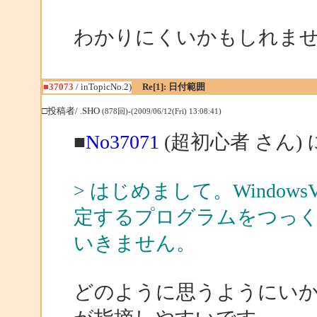
わかりにくいかもしれま
■37073
/ inTopicNo.2)
Re[1]: 日付範囲
□投稿者/ .SHO
(878回)-(2009/06/12(Fri) 13:08:41)
■
No37071
(超初心者 さん)
> はじめまして。Windows
定するプログラムをつっ
いきません。
どのように思うようにい