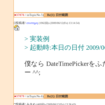
■37076
/ inTopicNo.5)
Re[1]: 日付範囲
□投稿者/
επιστημη
(1962回)-(2009/06/12(Fri) 13:14:54)
> 実装例
> 起動時:本日の日付 2009/06/
僕なら DateTimePic
ー ^^;
■37079
/ inTopicNo.6)
Re[1]: 日付範囲
□投稿者/ みきぬ
(469回)-(2009/06/12(Fri) 13:36:43)