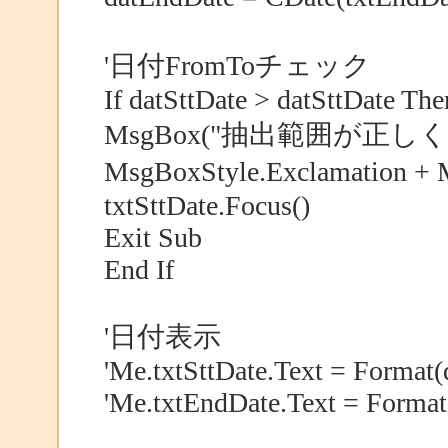
'日付FromToチェック
If datSttDate > datSttDate The
MsgBox("抽出範囲が正し
MsgBoxStyle.Exclamation 
txtSttDate.Focus()
Exit Sub
End If
'日付表示
'Me.txtSttDate.Text = Format
'Me.txtEndDate.Text = Forma