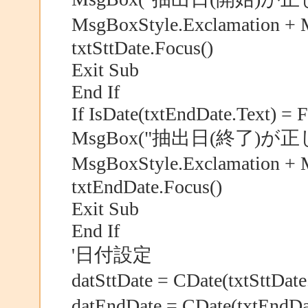
MsgBoxStyle.Exclamation 
txtSttDate.Focus()
Exit Sub
End If
If IsDate(txtEndDate.Text) = 
MsgBox("抽出日(終了)
MsgBoxStyle.Exclamation 
txtEndDate.Focus()
Exit Sub
End If
'日付設定
datSttDate = CDate(txtSttD
datEndDate = CDate(txtEnd