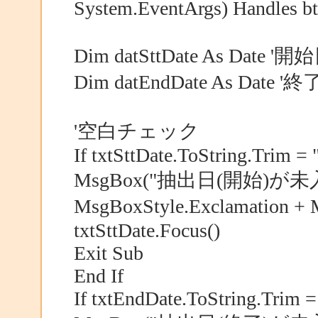
System.EventArgs) Handles bt
Dim datSttDate As Date '
Dim datEndDate As Date 
'空白チェック
If txtSttDate.ToString.Trim = 
MsgBox("抽出日(開始)が
MsgBoxStyle.Exclamation 
txtSttDate.Focus()
Exit Sub
End If
If txtEndDate.ToString.Trim =