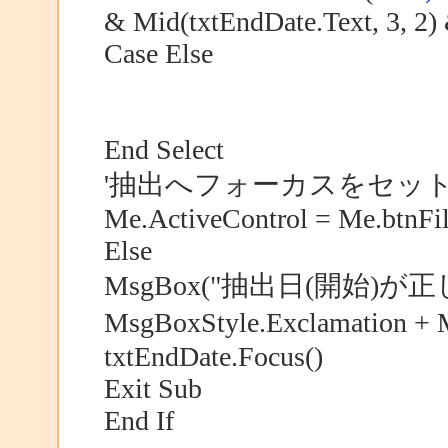
& Mid(txtEndDate.Text, 3, 2) 
Case Else
End Select
'抽出へフォーカスをセッ
Me.ActiveControl = Me.btnFi
Else
MsgBox("抽出日(開始)
MsgBoxStyle.Exclamation 
txtEndDate.Focus()
Exit Sub
End If