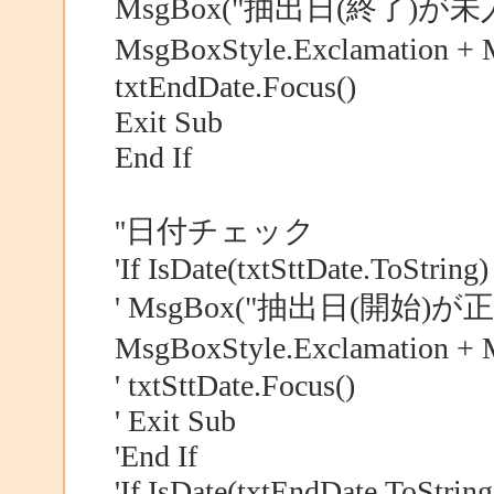
MsgBox("抽出日(終了)が
MsgBoxStyle.Exclamation 
txtEndDate.Focus()
Exit Sub
End If
''日付チェック
'If IsDate(txtSttDate.ToString
' MsgBox("抽出日(開始
MsgBoxStyle.Exclamation 
' txtSttDate.Focus()
' Exit Sub
'End If
'If IsDate(txtEndDate.ToString