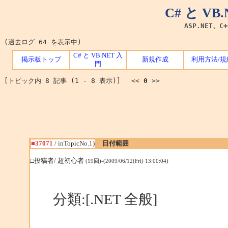
C# と V
ASP.NET、C
(過去ログ 64 を表示中)
C# と VB.NET 入
掲示板トップ
新規作成
利用方法/規
門
[トピック内 8 記事 (1 - 8 表示)] <<
0
>>
■37071
/ inTopicNo.1)
日付範囲
□投稿者/ 超初心者
(19回)-(2009/06/12(Fri) 13:00:04)
分類:[.NET 全般]