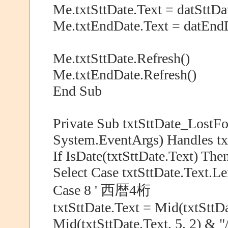
Me.txtSttDate.Text = datSttDa
Me.txtEndDate.Text = datEnd
Me.txtSttDate.Refresh()
Me.txtEndDate.Refresh()
End Sub
Private Sub txtSttDate_LostF
System.EventArgs) Handles tx
If IsDate(txtSttDate.Text) The
Select Case txtSttDate.Text.L
Case 8 ' 西暦4桁
txtSttDate.Text = Mid(txtSttDa
Mid(txtSttDate.Text, 5, 2) & "