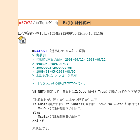
■37075
/ inTopicNo.4)
Re[1]: 日付範囲
□投稿者/ やじゅ
(1034回)-(2009/06/12(Fri) 13:13:16)
■
No37071
> 実装例
> 起動時:本日の日付 2009/06/12～2009/06/12
> 090805→2009/08/05
> 20090805→2009/08/05
> 2009/08/05→2009/08/05
> 上記以外は、メッセージ表示
> 
> 日付を入力する欄はTEXTBOXです。
VB.NETと仮定して、各日付はIsDate(日付)=Trueと判断されてから下記
'対象日付が、開始日付以上かつ終了日付以下

If CDate(開始日付) >= CDate(対象日付) ANDALso CDate(対象日付) 
   MsgBox("対象範囲内の日付")

else

   MsgBox("対象範囲外の日付")

end if

未検証です。