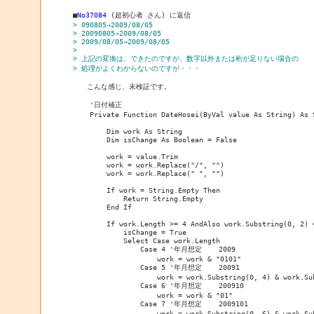
■
No37084
> 090805→2009/08/05
> 20090805→2009/08/05
> 2009/08/05→2009/08/05
>  
> 上記の変換は、できたのですが、数字以外または桁が足りない場合の
> 処理がよくわからないのですが・・・
　　こんな感じ、未検証です。　

    '日付補正

    Private Function DateHosei(ByVal value As String) As S
        Dim work As String

        Dim isChange As Boolean = False

        work = value.Trim

        work = work.Replace("/", "")

        work = work.Replace(" ", "")

        If work = String.Empty Then

            Return String.Empty

        End If

        If work.Length >= 4 AndAlso work.Substring(0, 2) =
            isChange = True

            Select Case work.Length

                Case 4 '年月想定    2009

                    work = work & "0101"

                Case 5 '年月想定    20091

                    work = work.Substring(0, 4) & work.Su
                Case 6 '年月想定    200910

                    work = work & "01"

                Case 7 '年月想定    2009101

                    work = work.Substring(0, 6) & work.Sub