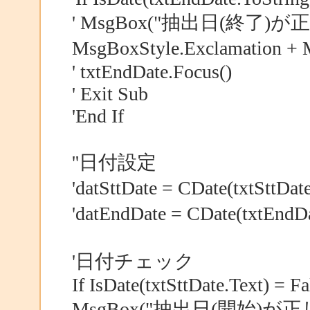
' MsgBox("抽出日(終了
MsgBoxStyle.Exclamation 
' txtEndDate.Focus()
' Exit Sub
'End If
''日付設定
'datSttDate = CDate(txtSttD
'datEndDate = CDate(txtEnd
'日付チェック
If IsDate(txtSttDate.Text) = F
MsgBox("抽出日(開始)