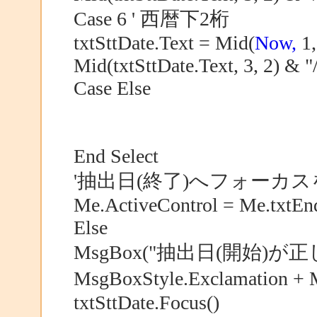
Case 6 ' 西暦下2桁
txtSttDate.Text = Mid(
Now,
1,
Mid(txtSttDate.Text, 3, 2) & "
Case Else
End Select
'抽出日(終了)へフォーカ
Me.ActiveControl = Me.txtEn
Else
MsgBox("抽出日(開始)
MsgBoxStyle.Exclamation 
txtSttDate.Focus()