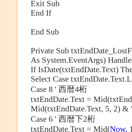
Exit Sub
End If
End Sub
Private Sub txtEndDate_LostF
As System.EventArgs) Handle
If IsDate(txtEndDate.Text) Th
Select Case txtEndDate.Text.
Case 8 ' 西暦4桁
txtEndDate.Text = Mid(txtEndD
Mid(txtEndDate.Text, 5, 2) & 
Case 6 ' 西暦下2桁
txtEndDate.Text = Mid(
Now,
1