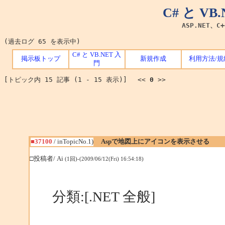
C# と V
ASP.NET、C
(過去ログ 65 を表示中)
C# と VB.NET 入
掲示板トップ
新規作成
利用方法/規
門
[トピック内 15 記事 (1 - 15 表示)] <<
0
>>
■37100
/ inTopicNo.1)
Aspで地図上にアイコンを表示させる
□投稿者/ Ai
(1回)-(2009/06/12(Fri) 16:54:18)
分類:[.NET 全般]