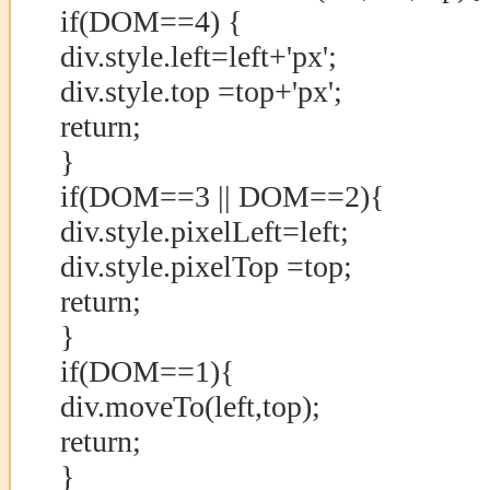
if(DOM==4) {
div.style.left=left+'px';
div.style.top =top+'px';
return;
}
if(DOM==3 || DOM==2){
div.style.pixelLeft=left;
div.style.pixelTop =top;
return;
}
if(DOM==1){
div.moveTo(left,top);
return;
}