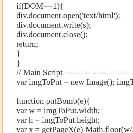
if(DOM==1){
div.document.open('text/html');
div.document.write(s);
div.document.close();
return;
}
}
// Main Script --------------------------
var imgToPut = new Image(); imgT
function putBomb(e){
var w = imgToPut.width;
var h = imgToPut.height;
var x = getPageX(e)-Math.floor(w/