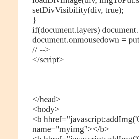
setDivVisibility(div, true);
}
if(document.layers) docume
document.onmousedown = pu
// -->
</script>
</head>
<body>
<b hhref="javascript:addImg('
name="myimg"></b>
<b hhref="javascript:addImg('