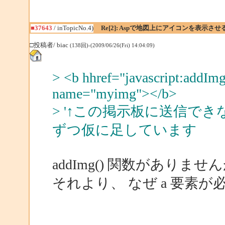
■37643
/ inTopicNo.4)
Re[2]: Aspで地図上にアイコンを表示させ
□投稿者/ biac
(138回)-(2009/06/26(Fri) 14:04:09)
> <b hhref="javascript:addImg
name="myimg"></b>
> '↑この掲示板に送信で
ずつ仮に足しています
addImg() 関数がありませ
それより、 なぜ a 要素が