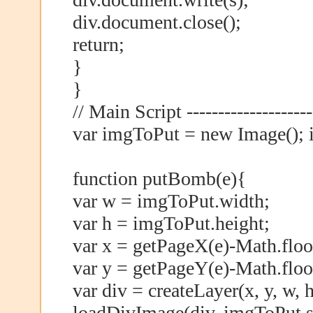
div.document.close();
return;
}
}
// Main Script ---------------------
var imgToPut = new Image();
function putBomb(e){
var w = imgToPut.width;
var h = imgToPut.height;
var x = getPageX(e)-Math.floo
var y = getPageY(e)-Math.floo
var div = createLayer(x, y, w, h
loadDivImage(div, imgToPut.sr