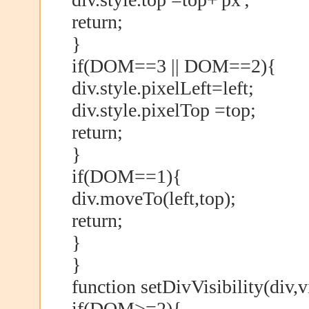
return;
}
if(DOM==3 || DOM==2){
div.style.pixelLeft=left;
div.style.pixelTop =top;
return;
}
if(DOM==1){
div.moveTo(left,top);
return;
}
}
function setDivVisibility(div,v
if(DOM>=2){