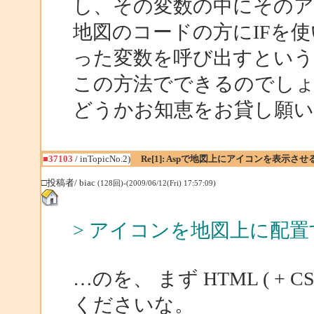
し、その変数の中にそのア
地図のコードの方にIFを
った変数を呼び出すとい
この方法でできるのでし
どうかお知恵をお貸し願います
■37103
/ inTopicNo.2)
Re[1]: Aspで地図上にアイコンを表示させ
□投稿者/ biac
(128回)-(2009/06/12(Fri) 17:57:09)
> アイコンを地図上に配置
…のを、 まず HTML ( + CS
くださいな。