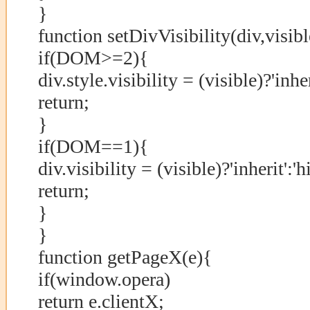
}
function setDivVisibility(div,visibl
if(DOM>=2){
div.style.visibility = (visible)?'inher
return;
}
if(DOM==1){
div.visibility = (visible)?'inherit':'h
return;
}
}
function getPageX(e){
if(window.opera)
return e.clientX;