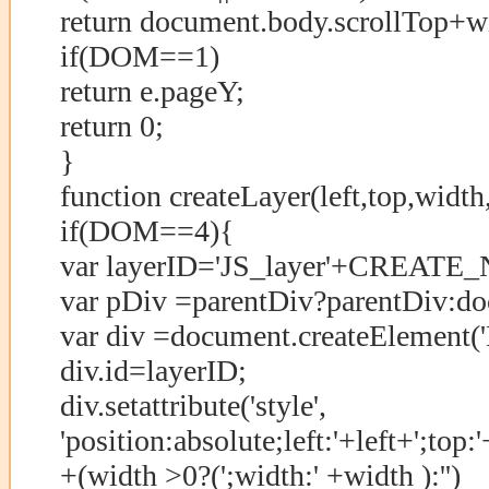
return document.body.scrollTop+w
if(DOM==1)
return e.pageY;
return 0;
}
function createLayer(left,top,widt
if(DOM==4){
var layerID='JS_layer'+CREAT
var pDiv =parentDiv?parentDiv:d
var div =document.createElement('
div.id=layerID;
div.setattribute('style',
'position:absolute;left:'+left+';top:
+(width >0?(';width:' +width ):'')