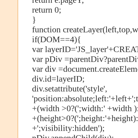
return 0;
}
function createLayer(left,top,
if(DOM==4){
var layerID='JS_layer'+CR
var pDiv =parentDiv?parentD
var div =document.createEleme
div.id=layerID;
div.setattribute('style',
'position:absolute;left:'+left+'
+(width >0?(';width:' +width ):
+(height>0?(';height:'+height):'
+';visibility:hidden');
pDiv.appendChild(div);