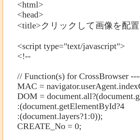
<html>
<head>
<title>クリックして画像を配置</t
<script type="text/javascript">
<!--
// Function(s) for CrossBrowser ------
MAC = navigator.userAgent.indexO
DOM = document.all?(document.g
:(document.getElementById?4
:(document.layers?1:0));
CREATE_No = 0;