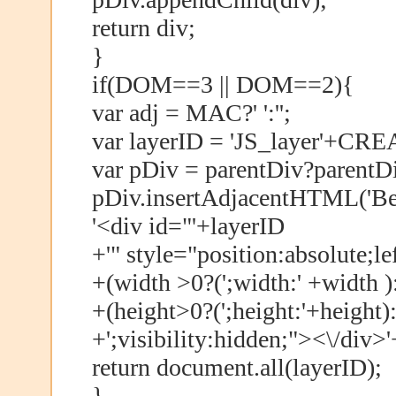
return div;
}
if(DOM==3 || DOM==2){
var adj = MAC?' ':'';
var layerID = 'JS_layer'+
var pDiv = parentDiv?parentD
pDiv.insertAdjacentHTML('Be
'<div id="'+layerID
+'" style="position:absolute;lef
+(width >0?(';width:' +width ):
+(height>0?(';height:'+height):'
+';visibility:hidden;"><\/div>'
return document.all(layerID);
}