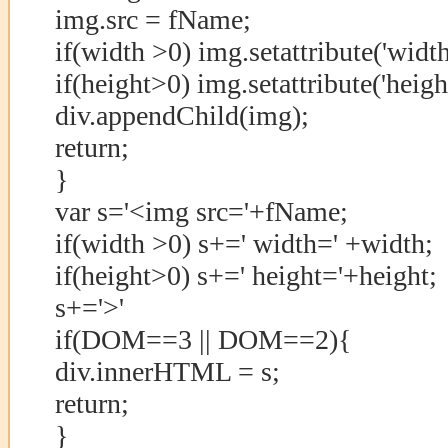
img.src = fName;
if(width >0) img.setattribute('width
if(height>0) img.setattribute('heigh
div.appendChild(img);
return;
}
var s='<img src='+fName;
if(width >0) s+=' width=' +width;
if(height>0) s+=' height='+height;
s+='>'
if(DOM==3 || DOM==2){
div.innerHTML = s;
return;
}