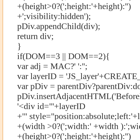
+(height>0?(';height:'+height):'')
+';visibility:hidden');
pDiv.appendChild(div);
return div;
}
if(DOM==3 || DOM==2){
var adj = MAC?' ':'';
var layerID = 'JS_layer'+CREA
var pDiv = parentDiv?parentDiv:d
pDiv.insertAdjacentHTML('Before
'<div id="'+layerID
+'" style="position:absolute;left:'+
+(width >0?(';width:' +width ):';wi
+(height>0?(';height:'+height):'')