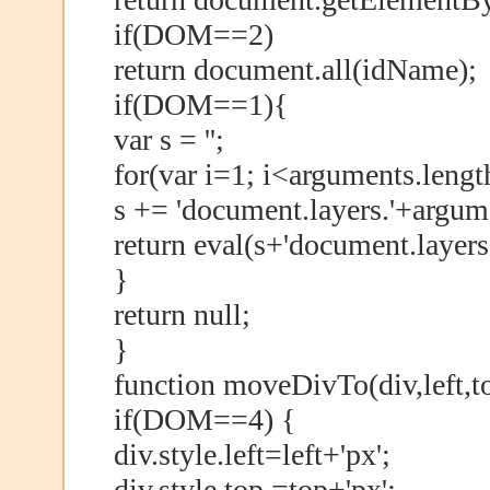
if(DOM==2)
return document.all(idName);
if(DOM==1){
var s = '';
for(var i=1; i<arguments.lengt
s += 'document.layers.'+argumen
return eval(s+'document.layer
}
return null;
}
function moveDivTo(div,left,t
if(DOM==4) {
div.style.left=left+'px';
div.style.top =top+'px';