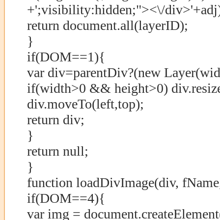
+';visibility:hidden;"><\/div>'+adj
return document.all(layerID);
}
if(DOM==1){
var div=parentDiv?(new Layer(widt
if(width>0 && height>0) div.resiz
div.moveTo(left,top);
return div;
}
return null;
}
function loadDivImage(div, fName,
if(DOM==4){
var img = document.createElement