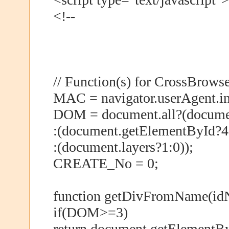
<!--
// Function(s) for CrossBrowser -
MAC = navigator.userAgent.in
DOM = document.all?(docume
:(document.getElementById?4
:(document.layers?1:0));
CREATE_No = 0;
function getDivFromName(id
if(DOM>=3)
return document.getElementB