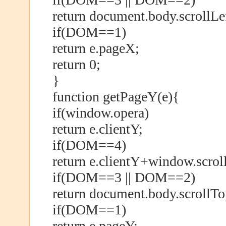
return document.body.scrollLe
if(DOM==1)
return e.pageX;
return 0;
}
function getPageY(e){
if(window.opera)
return e.clientY;
if(DOM==4)
return e.clientY+window.scrol
if(DOM==3 || DOM==2)
return document.body.scrollT
if(DOM==1)
return e.pageY;