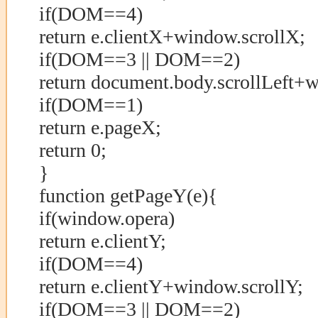
if(DOM==4)
return e.clientX+window.scrollX;
if(DOM==3 || DOM==2)
return document.body.scrollLeft+w
if(DOM==1)
return e.pageX;
return 0;
}
function getPageY(e){
if(window.opera)
return e.clientY;
if(DOM==4)
return e.clientY+window.scrollY;
if(DOM==3 || DOM==2)