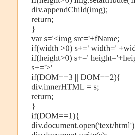
div.appendChild(img);
return;
}
var s='<img src='+fName;
if(width >0) s+=' width=' +wid
if(height>0) s+=' height='+hei
s+='>'
if(DOM==3 || DOM==2){
div.innerHTML = s;
return;
}
if(DOM==1){
div.document.open('text/html')
div.document.write(s);