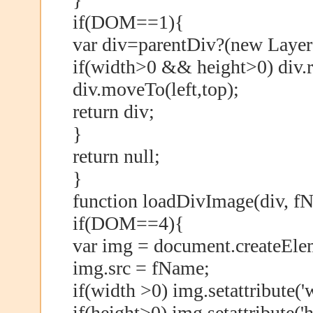
if(DOM==1){
var div=parentDiv?(new Layer
if(width>0 && height>0) div.r
div.moveTo(left,top);
return div;
}
return null;
}
function loadDivImage(div, fN
if(DOM==4){
var img = document.createEle
img.src = fName;
if(width >0) img.setattribute('w
if(height>0) img.setattribute('h