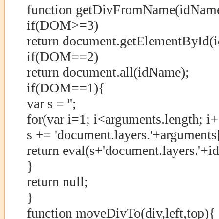
function getDivFromName(idNam
if(DOM>=3)
return document.getElementById(
if(DOM==2)
return document.all(idName);
if(DOM==1){
var s = '';
for(var i=1; i<arguments.length; i
s += 'document.layers.'+arguments[i
return eval(s+'document.layers.'+
}
return null;
}
function moveDivTo(div,left,top){