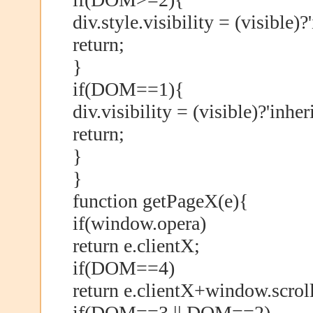
div.style.visibility = (visible)?'
return;
}
if(DOM==1){
div.visibility = (visible)?'inheri
return;
}
}
function getPageX(e){
if(window.opera)
return e.clientX;
if(DOM==4)
return e.clientX+window.scrol
if(DOM==3 || DOM==2)