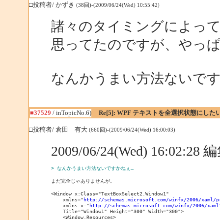
□投稿者/ かずき
(38回)-(2009/06/24(Wed) 10:55:42)
諸々のタイミングによっ
思ってたのですが、やっ
なんかうまい方法ないで
■37529
/ inTopicNo.6)
Re[5]: WPF テキストを全選択状態にした
□投稿者/ 倉田 有大
(660回)-(2009/06/24(Wed) 16:00:03)
2009/06/24(Wed) 16:02:2
> なんかうまい方法ないですかねぇ…
まだ完全じゃありませんが。

<Window x:Class="TextBoxSelect2.Window1"

    xmlns="
http://schemas.microsoft.com/winfx/2006/xaml/p
    xmlns:x="
http://schemas.microsoft.com/winfx/2006/xaml
    Title="Window1" Height="300" Width="300">

    <Window.Resources>
