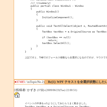
    /// </summary>

    public partial class Window1 : Window

    {

        public Window1()

        {            

            InitializeComponent();

        }

        public void TextAllSelect(object o, RoutedEventArg
        {

            TextBox textBox = e.OriginalSource as TextBox;
            if (textBox == null)

                return;

            textBox.SelectAll();

        }

    }

}

上記ですと、TABでのフォーカス移動なら全選択になるのですが、マウス
■37485
/ inTopicNo.2)
Re[1]: WPF テキストを全選択状態にした
□投稿者/ かずき
(37回)-(2009/06/23(Tue) 22:00:51)
イベントの中身を↓のようにしてみたらうまく動きました。

TextBox textBox = e.OriginalSource as TextBox;
