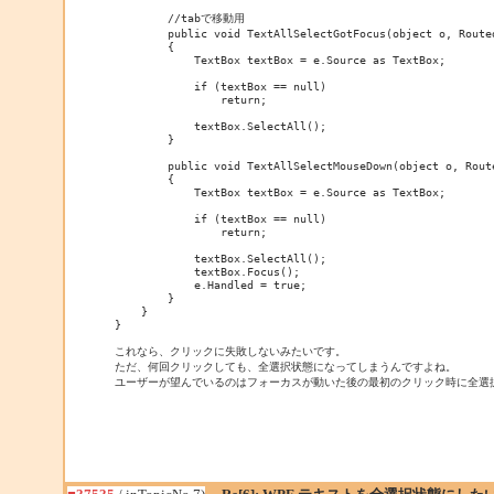
        //tabで移動用

        public void TextAllSelectGotFocus(object o, Routed
        {

            TextBox textBox = e.Source as TextBox;

            if (textBox == null)

                return;

            textBox.SelectAll();

        }

        public void TextAllSelectMouseDown(object o, Route
        {

            TextBox textBox = e.Source as TextBox;

            if (textBox == null)

                return;

            textBox.SelectAll();

            textBox.Focus();

            e.Handled = true;

        }

    }

}

これなら、クリックに失敗しないみたいです。

ただ、何回クリックしても、全選択状態になってしまうんですよね。

ユーザーが望んでいるのはフォーカスが動いた後の最初のクリック時に全選