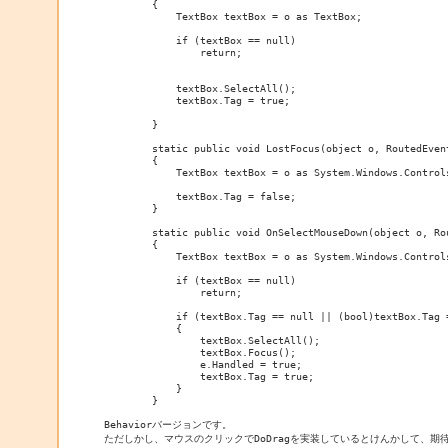
        {

            TextBox textBox = o as TextBox;

            if (textBox == null)

                return;

            textBox.SelectAll();

            textBox.Tag = true;

        }

        static public void LostFocus(object o, RoutedEvent
        {

            TextBox textBox = o as System.Windows.Controls
            textBox.Tag = false;

        }

        static public void OnSelectMouseDown(object o, Rou
        {

            TextBox textBox = o as System.Windows.Controls
            if (textBox == null)

                return;

            if (textBox.Tag == null || (bool)textBox.Tag =
            {

                textBox.SelectAll();

                textBox.Focus();

                e.Handled = true;

                textBox.Tag = true;

            }

        }

Behaviorバージョンです。

ただしかし、マウスのクリックでDoDragを実装しているとけんかして、期