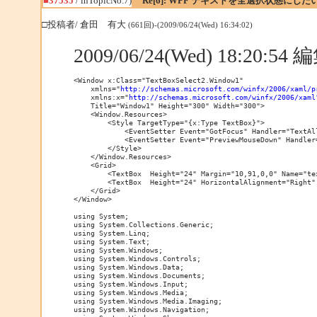
■37535
/ inTopicNo.7)
Re[6]: WPF テキストを全選択状態にした
□投稿者/ 倉田 有大
(661回)-(2009/06/24(Wed) 16:34:02)
2009/06/24(Wed) 18:20:5
<Window x:Class="TextBoxSelect2.Window1"

    xmlns="
http://schemas.microsoft.com/winfx/2006/xaml/p
    xmlns:x="
http://schemas.microsoft.com/winfx/2006/xaml
    Title="Window1" Height="300" Width="300">

    <Window.Resources>

        <Style TargetType="{x:Type TextBox}">

            <EventSetter Event="GotFocus" Handler="TextAll
            <EventSetter Event="PreviewMouseDown" Handler=
        </Style>

    </Window.Resources>

    <Grid>

        <TextBox  Height="24" Margin="10,91,0,0" Name="te
        <TextBox  Height="24" HorizontalAlignment="Right"
    </Grid>

</Window>

using System;

using System.Collections.Generic;

using System.Linq;

using System.Text;

using System.Windows;

using System.Windows.Controls;

using System.Windows.Data;

using System.Windows.Documents;

using System.Windows.Input;

using System.Windows.Media;

using System.Windows.Media.Imaging;

using System.Windows.Navigation;
