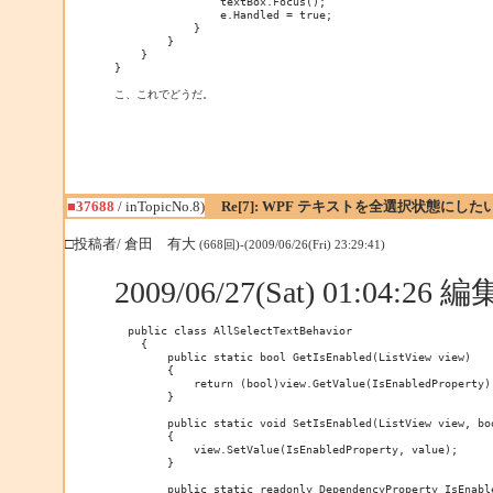
                textBox.Focus();

                e.Handled = true;

            }

        }

    }

}

こ、これでどうだ。
■37688
/ inTopicNo.8)
Re[7]: WPF テキストを全選択状態にした
□投稿者/ 倉田 有大
(668回)-(2009/06/26(Fri) 23:29:41)
2009/06/27(Sat) 01:04:26
  public class AllSelectTextBehavior

    {

        public static bool GetIsEnabled(ListView view)

        {

            return (bool)view.GetValue(IsEnabledProperty);
        }

        public static void SetIsEnabled(ListView view, boo
        {

            view.SetValue(IsEnabledProperty, value);

        }

        public static readonly DependencyProperty IsEnable