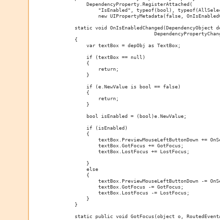
            DependencyProperty.RegisterAttached(

                "IsEnabled", typeof(bool), typeof(AllSelec
                new UIPropertyMetadata(false, OnIsEnabledC
        static void OnIsEnabledChanged(DependencyObject de
                                   DependencyPropertyChang
        {

            var textBox = depObj as TextBox;

            if (textBox == null)

            {

                return;

            }

            if (e.NewValue is bool == false)

            {

                return;

            }

            bool isEnabled = (bool)e.NewValue;

            if (isEnabled)

            {

                textBox.PreviewMouseLeftButtonDown += OnSe
                textBox.GotFocus += GotFocus;

                textBox.LostFocus += LostFocus;

            }

            else

            {

                textBox.PreviewMouseLeftButtonDown -= OnSe
                textBox.GotFocus -= GotFocus;

                textBox.LostFocus -= LostFocus;

            }

        }

        static public void GotFocus(object o, RoutedEventA