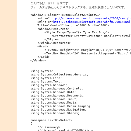
こんにちは、倉田　有大です。

フォーカスがあたったテキストボックスを、全選択状態にしたいのです。

<Window x:Class="TextBoxSelect2.Window1"

    xmlns="
http://schemas.microsoft.com/winfx/2006/xaml/p
    xmlns:x="
http://schemas.microsoft.com/winfx/2006/xaml
    Title="Window1" Height="300" Width="300">

    <Window.Resources>

        <Style TargetType="{x:Type TextBox}">

            <EventSetter Event="GotFocus" Handler="TextAll
        </Style>

    </Window.Resources>

    <Grid>

        <TextBox Height="24" Margin="10,91,0,0" Name="tex
        <TextBox Height="24" HorizontalAlignment="Right" 
    </Grid>

</Window>

using System;

using System.Collections.Generic;

using System.Linq;

using System.Text;

using System.Windows;

using System.Windows.Controls;

using System.Windows.Data;

using System.Windows.Documents;

using System.Windows.Input;

using System.Windows.Media;

using System.Windows.Media.Imaging;

using System.Windows.Navigation;

using System.Windows.Shapes;

namespace TextBoxSelect2

{

    /// <summary>

    /// Window1.xaml の相互作用ロジック
