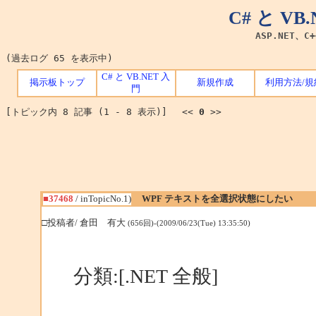
C# と V
ASP.NET、C
(過去ログ 65 を表示中)
C# と VB.NET 入
掲示板トップ
新規作成
利用方法/規
門
[トピック内 8 記事 (1 - 8 表示)] <<
0
>>
■37468
/ inTopicNo.1)
WPF テキストを全選択状態にしたい
□投稿者/ 倉田 有大
(656回)-(2009/06/23(Tue) 13:35:50)
分類:[.NET 全般]