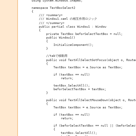
using System.Windows.Shapes;

namespace TextBoxSelect2

{

    /// <summary>

    /// Window1.xaml の相互作用ロジック

    /// </summary>

    public partial class Window1 : Window

    {

        private TextBox beforSelectTextBox = null;

        public Window1()

        {

            InitializeComponent();

        }

        //tabで移動用

        public void TextAllSelectGotFocus(object o, Routed
        {

            TextBox textBox = e.Source as TextBox;

            if (textBox == null)

                return;

            textBox.SelectAll();

            beforSelectTextBox = textBox;

        }

        public void TextAllSelectMouseDown(object o, Route
        {

            TextBox textBox = e.Source as TextBox;

            if (textBox == null)

                return;

            if (beforSelectTextBox == null || (beforSelec
            {

                textBox.SelectAll();
