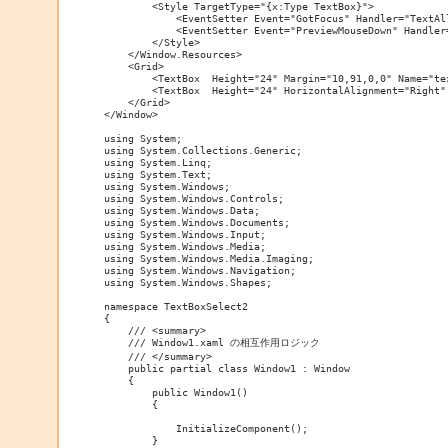
        <Style TargetType="{x:Type TextBox}">

            <EventSetter Event="GotFocus" Handler="TextAll
            <EventSetter Event="PreviewMouseDown" Handler=
        </Style>

    </Window.Resources>

    <Grid>

        <TextBox  Height="24" Margin="10,91,0,0" Name="te
        <TextBox  Height="24" HorizontalAlignment="Right"
    </Grid>

</Window>

using System;

using System.Collections.Generic;

using System.Linq;

using System.Text;

using System.Windows;

using System.Windows.Controls;

using System.Windows.Data;

using System.Windows.Documents;

using System.Windows.Input;

using System.Windows.Media;

using System.Windows.Media.Imaging;

using System.Windows.Navigation;

using System.Windows.Shapes;

namespace TextBoxSelect2

{

    /// <summary>

    /// Window1.xaml の相互作用ロジック

    /// </summary>

    public partial class Window1 : Window

    {

        public Window1()

        {

            InitializeComponent();

        }
