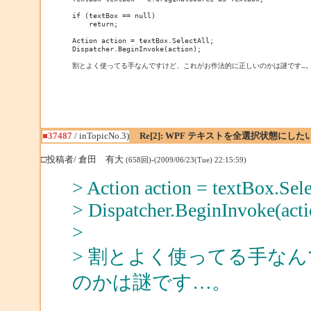
if (textBox == null)

    return;

Action action = textBox.SelectAll;

Dispatcher.BeginInvoke(action);

割とよく使ってる手なんですけど、これがお作法的に正しいのかは謎です…
■37487
/ inTopicNo.3)
Re[2]: WPF テキストを全選択状態にした
□投稿者/ 倉田 有大
(658回)-(2009/06/23(Tue) 22:15:59)
> Action action = textBox.Sele
> Dispatcher.BeginInvoke(acti
>
> 割とよく使ってる手な
のかは謎です…。