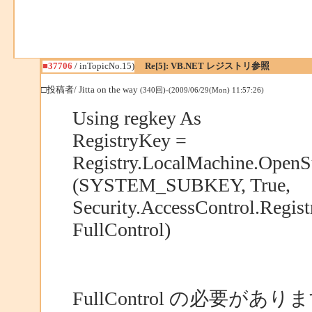
■37706
/ inTopicNo.15)
Re[5]: VB.NET レジストリ参照
□投稿者/ Jitta on the way
(340回)-(2009/06/29(Mon) 11:57:26)
Using regkey As
RegistryKey =
Registry.LocalMachine.Open
(SYSTEM_SUBKEY, True,
Security.AccessControl.Regist
FullControl)
FullControl の必要があ