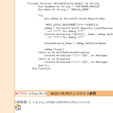
 Private Function mFunGetOracle_Home() As String

        Dim KeyName As String = "SOFTWARE\ORACLE"

        Dim Name As String = "ORACLE_HOME"

        Try

            Dim wkReg As Microsoft.Win32.RegistryKey

            'HKEY_LOCAL_MACHINE配下のキーを操作する

            wkReg = Microsoft.Win32.Registry.LocalMachine.
            ' <<< ***** For Debug ****

            Console.WriteLine("{0}={1}", Name, wkReg.GetVa
            ' >>> ***** For Debug ****

            mFunGetOracle_Home = wkReg.GetValue(Name)

            wkReg.Close()

        Catch ex As NullReferenceException

            Console.WriteLine("エラー:{0}", ex.Message)

        Catch ex As Exception

            Console.WriteLine("エラー:{0}", ex.Message)

        End Try

    End Function
■37574
/ inTopicNo.6)
Re[5]: VB.NET レジストリ参照
□投稿者/ とっちゃん
(403回)-(2009/06/25(Thu) 13:13:53)