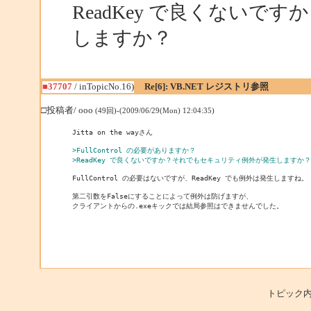
ReadKey で良くない
しますか？
■37707
/ inTopicNo.16)
Re[6]: VB.NET レジストリ参照
□投稿者/ ooo
(49回)-(2009/06/29(Mon) 12:04:35)
Jitta on the wayさん

>FullControl の必要がありますか？
>ReadKey で良くないですか？それでもセキュリティ例外が発生しますか？
FullControl の必要はないですが、ReadKey でも例外は発生しますね。

第二引数をFalseにすることによって例外は防げますが、

クライアントからの.exeキックでは結局参照はできませんでした。
トピック内