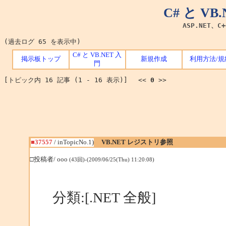
C# と V
ASP.NET、C
(過去ログ 65 を表示中)
C# と VB.NET 入
掲示板トップ
新規作成
利用方法/規
門
[トピック内 16 記事 (1 - 16 表示)] <<
0
>>
■37557
/ inTopicNo.1)
VB.NET レジストリ参照
□投稿者/ ooo
(43回)-(2009/06/25(Thu) 11:20:08)
分類:[.NET 全般]