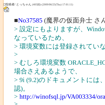
□投稿者/ とっちゃん
(405回)-(2009/06/25(Thu) 17:01:11)
■
No37585
(魔界の仮面弁士 さん
> 設定にもよりますが、Win
なっているため、
> 環境変数には登録されてい
>
> むしろ環境変数 ORACLE
場合さえあるようで、
> 9i (9.2)のドキュメン
認)。
>
http://winofsql.jp/VA003334/o
>