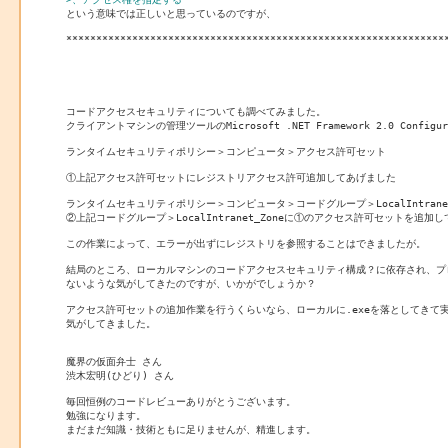

という意味では正しいと思っているのですが、

****************************************************************
コードアクセスセキュリティについても調べてみました。

クライアントマシンの管理ツールのMicrosoft .NET Framework 2.0 Configur
ランタイムセキュリティポリシー＞コンピュータ＞アクセス許可セット

①上記アクセス許可セットにレジストリアクセス許可追加してあげました

ランタイムセキュリティポリシー＞コンピュータ＞コードグループ＞LocalIntranet_
②上記コードグループ＞LocalIntranet_Zoneに①のアクセス許可セットを追加し
この作業によって、エラーが出ずにレジストリを参照することはできましたが。

結局のところ、ローカルマシンのコードアクセスセキュリティ構成？に依存され、プ
ないような気がしてきたのですが、いかがでしょうか？

アクセス許可セットの追加作業を行うくらいなら、ローカルに.exeを落としてきて
気がしてきました。

魔界の仮面弁士 さん

渋木宏明(ひどり) さん

毎回恒例のコードレビューありがとうございます。

勉強になります。

まだまだ知識・技術ともに足りませんが、精進します。
