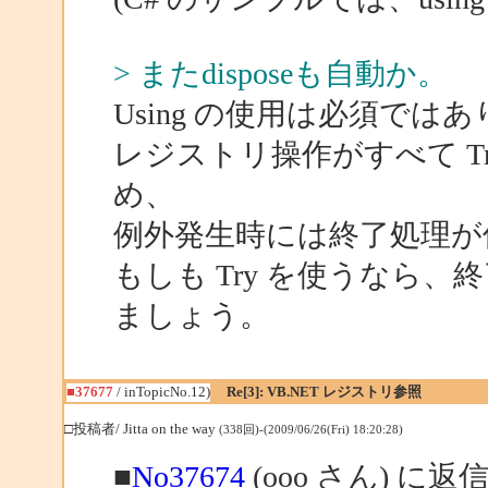
> またdisposeも自動か。
Using の使用は必須で
レジストリ操作がすべて T
め、
例外発生時には終了処理が
もしも Try を使うなら、終
ましょう。
■37677
/ inTopicNo.12)
Re[3]: VB.NET レジストリ参照
□投稿者/ Jitta on the way
(338回)-(2009/06/26(Fri) 18:20:28)
■
No37674
(ooo さん) に返