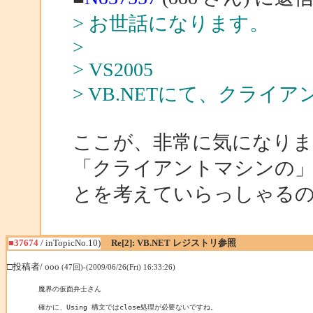
> お世話になります。
>
> VS2005
> VB.NETにて、クラ
ここが、非常に気になりま
「クライアントマシンの
とを考えていらっしゃる
■37674
/ inTopicNo.10)
Re[2]: VB.NET レジストリ参照
□投稿者/ ooo
(47回)-(2009/06/26(Fri) 16:33:26)
魔界の仮面弁士さん

確かに、Using 構文ではclose処理が必要ないですね。
