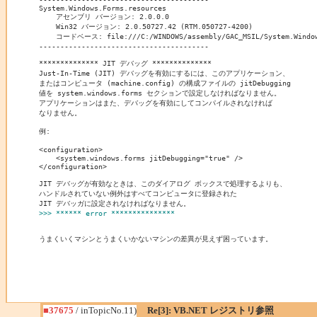
System.Windows.Forms.resources

    アセンブリ バージョン: 2.0.0.0

    Win32 バージョン: 2.0.50727.42 (RTM.050727-4200)

    コードベース: file:///C:/WINDOWS/assembly/GAC_MSIL/System.Windows.
----------------------------------------

************** JIT デバッグ **************

Just-In-Time (JIT) デバッグを有効にするには、このアプリケーション、

またはコンピュータ (machine.config) の構成ファイルの jitDebugging 

値を system.windows.forms セクションで設定しなければなりません。

アプリケーションはまた、デバッグを有効にしてコンパイルされなければ

なりません。

例:

<configuration>

    <system.windows.forms jitDebugging="true" />

</configuration>

JIT デバッグが有効なときは、このダイアログ ボックスで処理するよりも、

ハンドルされていない例外はすべてコンピュータに登録された

>>> ****** error ***************
うまくいくマシンとうまくいかないマシンの差異が見えず困っています。
■37675
/ inTopicNo.11)
Re[3]: VB.NET レジストリ参照