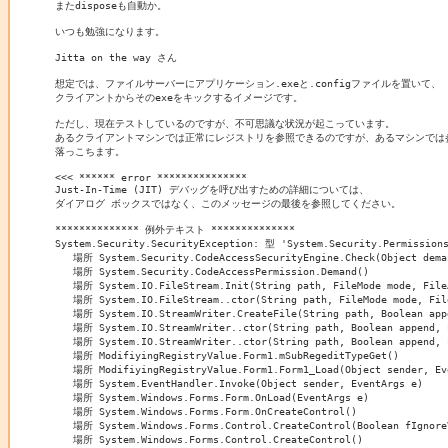
またdisposeも自動か。

いつも勉強になります。

Jitta on the way さん

想定では、ファイルサーバーにアプリケーション.exeと.configファイルを置いて、

クライアントからそのexeをキックするイメージです。

ただし、現在テストしているのですが、不可思議な状況が起こっています。

あるクライアントマシンでは正常にレジストリを参照できるのですが、あるマシンでは
落っこちます。

<<< ****** error ***************

Just-In-Time (JIT) デバッグを呼び出すための詳細については、

ダイアログ ボックスではなく、このメッセージの最後を参照してください。

************** 例外テキスト **************

System.Security.SecurityException: 型 'System.Security.Permiss
   場所 System.Security.CodeAccessSecurityEngine.Check(Object deman
   場所 System.Security.CodeAccessPermission.Demand()

   場所 System.IO.FileStream.Init(String path, FileMode mode, FileA
   場所 System.IO.FileStream..ctor(String path, FileMode mode, File
   場所 System.IO.StreamWriter.CreateFile(String path, Boolean appe
   場所 System.IO.StreamWriter..ctor(String path, Boolean append, E
   場所 System.IO.StreamWriter..ctor(String path, Boolean append, E
   場所 ModifiyingRegistryValue.Form1.mSubRegeditTypeGet()

   場所 ModifiyingRegistryValue.Form1.Form1_Load(Object sender, Eve
   場所 System.EventHandler.Invoke(Object sender, EventArgs e)

   場所 System.Windows.Forms.Form.OnLoad(EventArgs e)

   場所 System.Windows.Forms.Form.OnCreateControl()

   場所 System.Windows.Forms.Control.CreateControl(Boolean fIgnoreV
   場所 System.Windows.Forms.Control.CreateControl()
