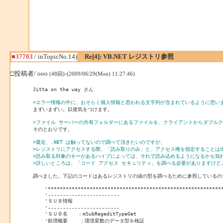
■37703
/ inTopicNo.14)
Re[4]: VB.NET レジストリ参照
□投稿者/ ooo
(48回)-(2009/06/29(Mon) 11:27:46)
Jitta on the way さん

>エラー情報の中に、おそらく個人情報と思われる文字列が含まれているように思い

まずいまずい。以後気をつけます。

>ファイル サーバーの共有フォルダーにあるファイルを、クライアントからダブル

そのとおりです。

>最近、.NET は触ってないので調べて頂きたいのですが、
>レジストリにアクセスする際、「読み取りのみ」と、アクセス権を指定することは
>読み取る対象のキーがあるハイブによっては、それで読み込めるようになるかも知
>詳しいところは、「コード アクセス セキュリティ」を調べる必要がありますけど
調べました。下記のコードはあるレジストリの値の型を調べるために参照しているので
    '***********************************************************
    '------------------------

    'ＳＵＢ情報

    '------------------------

    'ＳＵＢ名　　：mSubRegeditTypeGet

    '処理概要    ：環境変数のデータ型を検証
