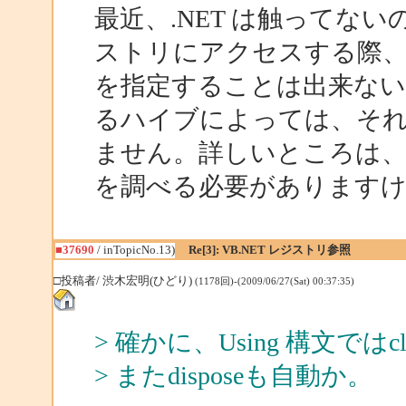
最近、.NET は触ってな
ストリにアクセスする際
を指定することは出来ない
るハイブによっては、そ
ません。詳しいところは、
を調べる必要があります
■37690
/ inTopicNo.13)
Re[3]: VB.NET レジストリ参照
□投稿者/ 渋木宏明(ひどり)
(1178回)-(2009/06/27(Sat) 00:37:35)
> 確かに、Using 構文で
> またdisposeも自動か。