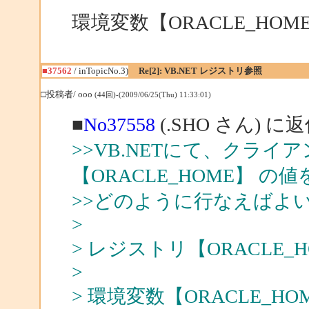
環境変数【ORACLE_HO
■37562
/ inTopicNo.3)
Re[2]: VB.NET レジストリ参照
□投稿者/ ooo
(44回)-(2009/06/25(Thu) 11:33:01)
■
No37558
(.SHO さん) に
>>VB.NETにて、クラ
【ORACLE_HOME】 
>>どのように行なえばよ
>
> レジストリ【ORACLE
>
> 環境変数【ORACLE_H