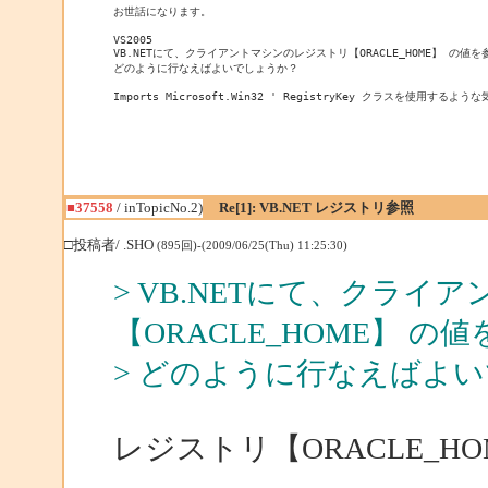
お世話になります。

VS2005

VB.NETにて、クライアントマシンのレジストリ【ORACLE_HOME】 の値
どのように行なえばよいでしょうか？

Imports Microsoft.Win32 ' RegistryKey クラスを使用する
■37558
/ inTopicNo.2)
Re[1]: VB.NET レジストリ参照
□投稿者/ .SHO
(895回)-(2009/06/25(Thu) 11:25:30)
> VB.NETにて、クラ
【ORACLE_HOME】 
> どのように行なえばよ
レジストリ【ORACLE_H