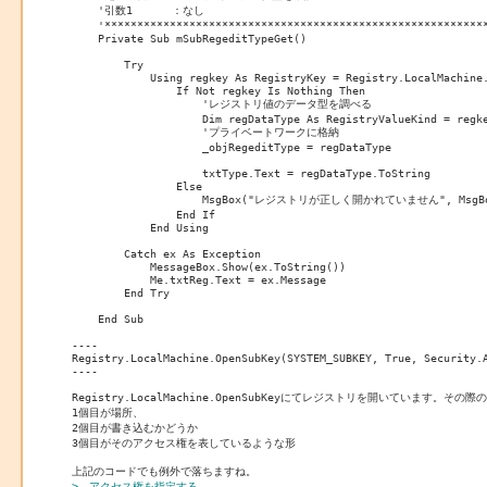
    '引数1 　　　：なし

    '***********************************************************
    Private Sub mSubRegeditTypeGet()

        Try

            Using regkey As RegistryKey = Registry.LocalMachine.
                If Not regkey Is Nothing Then

                    'レジストリ値のデータ型を調べる

                    Dim regDataType As RegistryValueKind = regke
                    'プライベートワークに格納

                    _objRegeditType = regDataType

                    txtType.Text = regDataType.ToString

                Else

                    MsgBox("レジストリが正しく開かれていません", MsgBoxSt
                End If

            End Using

        Catch ex As Exception

            MessageBox.Show(ex.ToString())

            Me.txtReg.Text = ex.Message

        End Try

    End Sub

----

Registry.LocalMachine.OpenSubKey(SYSTEM_SUBKEY, True, Security.A
----

Registry.LocalMachine.OpenSubKeyにてレジストリを開いています。その際
1個目が場所、

2個目が書き込むかどうか

3個目がそのアクセス権を表しているような形

>、アクセス権を指定する