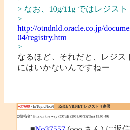
> なお、10g/11g ではレ
>
http://otndnld.oracle.co.jp/docu
04/registry.htm
>
なるほど。それだと、レジス
にはいかないんですねー
■37609
/ inTopicNo.9)
Re[1]: VB.NET レジストリ参照
□投稿者/ Jitta on the way
(337回)-(2009/06/25(Thu) 19:00:48)
■
No37557
(ooo さん) に返