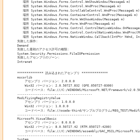
   場所 System.Windows.Forms.Control.WmShowWindow(Message& m)

   場所 System.Windows.Forms.Control.WndProc(Message& m)

   場所 System.Windows.Forms.ScrollableControl.WndProc(Message& m)

   場所 System.Windows.Forms.ContainerControl.WndProc(Message& m)

   場所 System.Windows.Forms.Form.WmShowWindow(Message& m)

   場所 System.Windows.Forms.Form.WndProc(Message& m)

   場所 System.Windows.Forms.Control.ControlNativeWindow.OnMessage(
   場所 System.Windows.Forms.Control.ControlNativeWindow.WndProc(Me
   場所 System.Windows.Forms.NativeWindow.Callback(IntPtr hWnd, Int
失敗した操作:

Demand

失敗した最初のアクセス許可の種類:

System.Security.Permissions.FileIOPermission

失敗したアセンブリのゾーン:

Intranet

************** 読み込まれたアセンブリ **************

mscorlib

    アセンブリ バージョン: 2.0.0.0

    Win32 バージョン: 2.0.50727.832 (QFE.050727-8300)

    コードベース: file:///C:/WINDOWS/Microsoft.NET/Framework/v2.0.507
----------------------------------------

ModifiyingRegistryValue

    アセンブリ バージョン: 1.0.0.0

    Win32 バージョン: 1.0.0.0

    コードベース: file://osada-third/サンプルプログラム/REG_TEST/ModifiyingR
----------------------------------------

Microsoft.VisualBasic

    アセンブリ バージョン: 8.0.0.0

    Win32 バージョン: 8.0.50727.42 (RTM.050727-4200)

    コードベース: file:///C:/WINDOWS/assembly/GAC_MSIL/Microsoft.Visu
----------------------------------------

System
