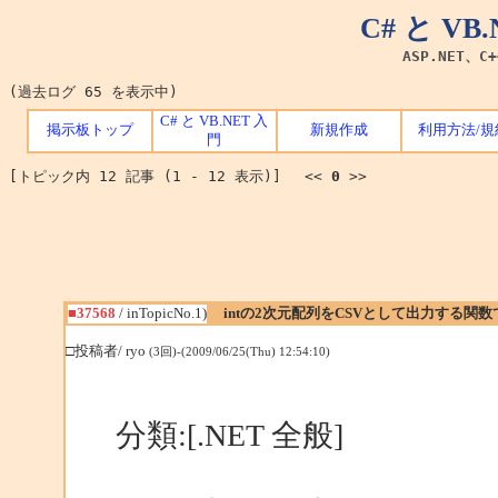
C# と V
ASP.NET、C
(過去ログ 65 を表示中)
C# と VB.NET 入
掲示板トップ
新規作成
利用方法/規
門
[トピック内 12 記事 (1 - 12 表示)] <<
0
>>
■37568
/ inTopicNo.1)
intの2次元配列をCSVとして出力する関数
□投稿者/ ryo
(3回)-(2009/06/25(Thu) 12:54:10)
分類:[.NET 全般]