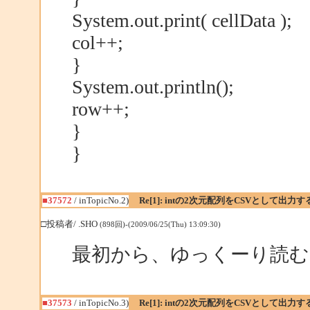
System.out.print( cellData );
col++;
}
System.out.println();
row++;
}
}
■37572
/ inTopicNo.2)
Re[1]: intの2次元配列をCSVとして出力
□投稿者/ .SHO
(898回)-(2009/06/25(Thu) 13:09:30)
最初から、ゆっくーり読
■37573
/ inTopicNo.3)
Re[1]: intの2次元配列をCSVとして出力