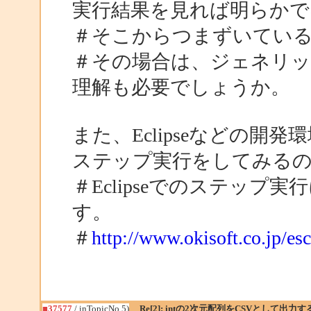
実行結果を見れば明らかで
＃そこからつまずいてい
＃その場合は、ジェネリ
理解も必要でしょうか。
また、Eclipseなどの
ステップ実行をしてみる
＃Eclipseでのステップ
す。
＃
http://www.okisoft.co.jp/es
■37577
/ inTopicNo.5)
Re[2]: intの2次元配列をCSVとして出力