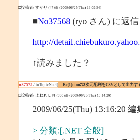
□投稿者/ すがり
(47回)-(2009/06/25(Thu) 13:09:54)
■
No37568
(ryo さん) に返信
http://detail.chiebukuro.yaho
↑読みました？
■37575
/ inTopicNo.4)
Re[1]: intの2次元配列をCSVとして出力
□投稿者/ よねＫＥＮ
(360回)-(2009/06/25(Thu) 13:14:26)
2009/06/25(Thu) 13:16:2
> 分類:[.NET 全般]