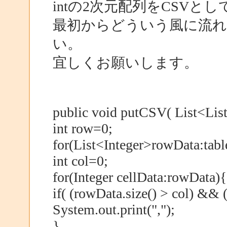
intの2次元配列をCSVと
最初からどういう風に流
い。
宜しくお願いします。
public void putCSV( List<List
int row=0;
for(List<Integer>rowData:tabl
int col=0;
for(Integer cellData:rowData){
if( (rowData.size() > col) && 
System.out.print(",");
}