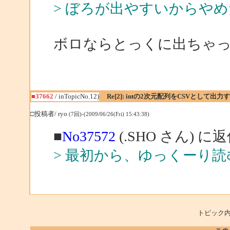
> ぼろが出やすいからや
ボロならとっくに出ちゃってんですけ
■37662
/ inTopicNo.12)
Re[2]: intの2次元配列をCSVとして出
□投稿者/ ryo
(7回)-(2009/06/26(Fri) 15:43:38)
■
No37572
(.SHO さん) に
> 最初から、ゆっくーり
トピック内