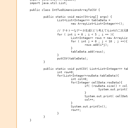
import java.util.List;

public class IntTwoDimensionsArrayToCSV {

	public static void main(String[] args) {

		List<List<Integer>> tableData = 

			new ArrayList<List<Integer>>();

		// テキトーなデータ生成(どう考えてもintの二次元配列ではないが・・・)

		for ( int i = 0 ; i < 5 ; i ++ ){

			List<Integer> rows = new ArrayList<Integer>();

			for ( int j = 0 ; j < 10 ; j ++){

				rows.add(i*j);

			}

			tableData.add(rows);

		}

		putCSV(tableData);

	}

	public static void putCSV( List<List<Integer>> tableData ){

		int row=0;

		for(List<Integer>rowData:tableData){ 

			int col=0;

			for(Integer cellData:rowData){ 

				if( (rowData.size() > col) && (col!=0) ){

					System.out.print(",");

				}

				System.out.print( cellData );

				col++;

			}

			System.out.println();

			row++;

		}

	}
