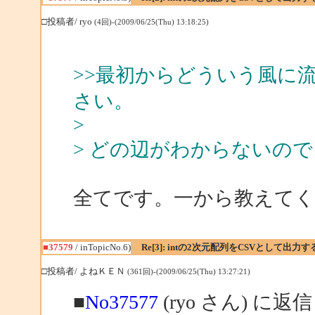
□投稿者/ ryo
(4回)-(2009/06/25(Thu) 13:18:25)
>>最初からどういう風に
さい。
>
> どの辺がわからないの
全てです。一から教えて
■37579
/ inTopicNo.6)
Re[3]: intの2次元配列をCSVとして出力
□投稿者/ よねＫＥＮ
(361回)-(2009/06/25(Thu) 13:27:21)
■
No37577
(ryo さん) に返信