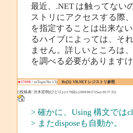
最近、.NET は触ってな
ストリにアクセスする際
を指定することは出来ない
るハイブによっては、そ
ません。詳しいところは、
を調べる必要があります
■37690
/ inTopicNo.13)
Re[3]: VB.NET レジストリ参照
□投稿者/ 渋木宏明(ひどり)
(1178回)-(2009/06/27(Sat) 00:37:35)
> 確かに、Using 構文で
> またdisposeも自動か。