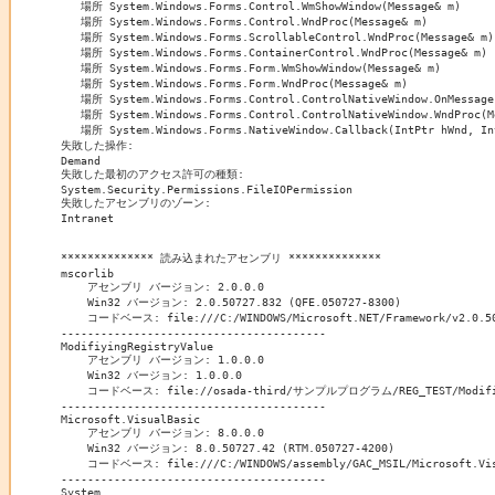
   場所 System.Windows.Forms.Control.WmShowWindow(Message& m)

   場所 System.Windows.Forms.Control.WndProc(Message& m)

   場所 System.Windows.Forms.ScrollableControl.WndProc(Message& m)

   場所 System.Windows.Forms.ContainerControl.WndProc(Message& m)

   場所 System.Windows.Forms.Form.WmShowWindow(Message& m)

   場所 System.Windows.Forms.Form.WndProc(Message& m)

   場所 System.Windows.Forms.Control.ControlNativeWindow.OnMessage(
   場所 System.Windows.Forms.Control.ControlNativeWindow.WndProc(Me
   場所 System.Windows.Forms.NativeWindow.Callback(IntPtr hWnd, Int
失敗した操作:

Demand

失敗した最初のアクセス許可の種類:

System.Security.Permissions.FileIOPermission

失敗したアセンブリのゾーン:

Intranet

************** 読み込まれたアセンブリ **************

mscorlib

    アセンブリ バージョン: 2.0.0.0

    Win32 バージョン: 2.0.50727.832 (QFE.050727-8300)

    コードベース: file:///C:/WINDOWS/Microsoft.NET/Framework/v2.0.507
----------------------------------------

ModifiyingRegistryValue

    アセンブリ バージョン: 1.0.0.0

    Win32 バージョン: 1.0.0.0

    コードベース: file://osada-third/サンプルプログラム/REG_TEST/ModifiyingR
----------------------------------------

Microsoft.VisualBasic

    アセンブリ バージョン: 8.0.0.0

    Win32 バージョン: 8.0.50727.42 (RTM.050727-4200)

    コードベース: file:///C:/WINDOWS/assembly/GAC_MSIL/Microsoft.Visu
----------------------------------------

System
