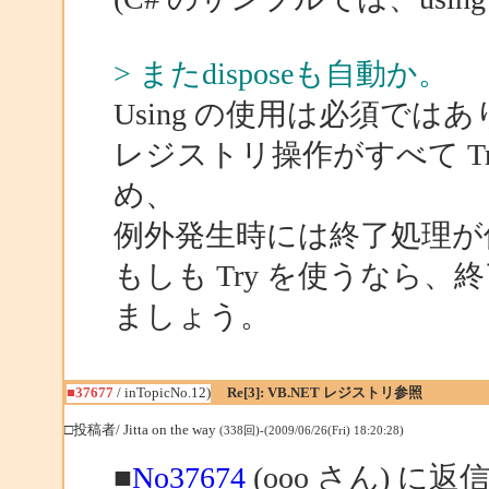
> またdisposeも自動か。
Using の使用は必須で
レジストリ操作がすべて T
め、
例外発生時には終了処理が
もしも Try を使うなら、終
ましょう。
■37677
/ inTopicNo.12)
Re[3]: VB.NET レジストリ参照
□投稿者/ Jitta on the way
(338回)-(2009/06/26(Fri) 18:20:28)
■
No37674
(ooo さん) に返