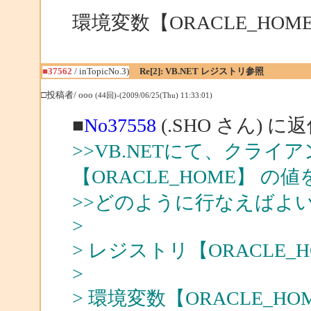
環境変数【ORACLE_HO
■37562
/ inTopicNo.3)
Re[2]: VB.NET レジストリ参照
□投稿者/ ooo
(44回)-(2009/06/25(Thu) 11:33:01)
■
No37558
(.SHO さん) に
>>VB.NETにて、クラ
【ORACLE_HOME】 
>>どのように行なえばよ
>
> レジストリ【ORACLE
>
> 環境変数【ORACLE_H