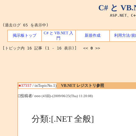
C# と V
ASP.NET、C
(過去ログ 65 を表示中)
C# と VB.NET 入
掲示板トップ
新規作成
利用方法/規
門
[トピック内 16 記事 (1 - 16 表示)] <<
0
>>
■37557
/ inTopicNo.1)
VB.NET レジストリ参照
□投稿者/ ooo
(43回)-(2009/06/25(Thu) 11:20:08)
分類:[.NET 全般]