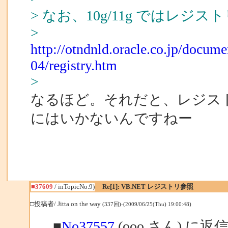
> なお、10g/11g ではレ
>
http://otndnld.oracle.co.jp/docu
04/registry.htm
>
なるほど。それだと、レジス
にはいかないんですねー
■37609
/ inTopicNo.9)
Re[1]: VB.NET レジストリ参照
□投稿者/ Jitta on the way
(337回)-(2009/06/25(Thu) 19:00:48)
■
No37557
(ooo さん) に返