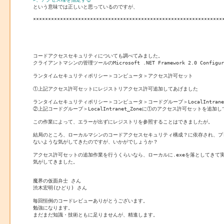

という意味では正しいと思っているのですが、

****************************************************************
コードアクセスセキュリティについても調べてみました。

クライアントマシンの管理ツールのMicrosoft .NET Framework 2.0 Configur
ランタイムセキュリティポリシー＞コンピュータ＞アクセス許可セット

①上記アクセス許可セットにレジストリアクセス許可追加してあげました

ランタイムセキュリティポリシー＞コンピュータ＞コードグループ＞LocalIntranet_
②上記コードグループ＞LocalIntranet_Zoneに①のアクセス許可セットを追加し
この作業によって、エラーが出ずにレジストリを参照することはできましたが。

結局のところ、ローカルマシンのコードアクセスセキュリティ構成？に依存され、プ
ないような気がしてきたのですが、いかがでしょうか？

アクセス許可セットの追加作業を行うくらいなら、ローカルに.exeを落としてきて
気がしてきました。

魔界の仮面弁士 さん

渋木宏明(ひどり) さん

毎回恒例のコードレビューありがとうございます。

勉強になります。

まだまだ知識・技術ともに足りませんが、精進します。
