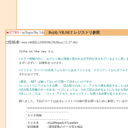
■37703
/ inTopicNo.14)
Re[4]: VB.NET レジストリ参照
□投稿者/ ooo
(48回)-(2009/06/29(Mon) 11:27:46)
Jitta on the way さん

>エラー情報の中に、おそらく個人情報と思われる文字列が含まれているように思い

まずいまずい。以後気をつけます。

>ファイル サーバーの共有フォルダーにあるファイルを、クライアントからダブル

そのとおりです。

>最近、.NET は触ってないので調べて頂きたいのですが、
>レジストリにアクセスする際、「読み取りのみ」と、アクセス権を指定することは
>読み取る対象のキーがあるハイブによっては、それで読み込めるようになるかも知
>詳しいところは、「コード アクセス セキュリティ」を調べる必要がありますけど
調べました。下記のコードはあるレジストリの値の型を調べるために参照しているので
    '***********************************************************
    '------------------------

    'ＳＵＢ情報

    '------------------------

    'ＳＵＢ名　　：mSubRegeditTypeGet

    '処理概要    ：環境変数のデータ型を検証
