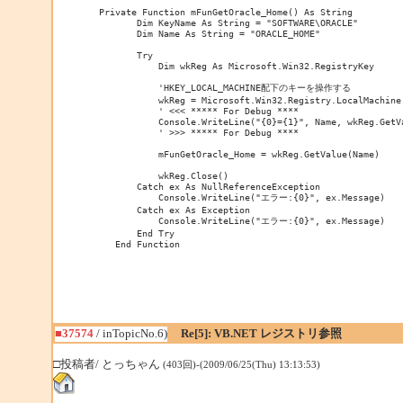
 Private Function mFunGetOracle_Home() As String

        Dim KeyName As String = "SOFTWARE\ORACLE"

        Dim Name As String = "ORACLE_HOME"

        Try

            Dim wkReg As Microsoft.Win32.RegistryKey

            'HKEY_LOCAL_MACHINE配下のキーを操作する

            wkReg = Microsoft.Win32.Registry.LocalMachine.
            ' <<< ***** For Debug ****

            Console.WriteLine("{0}={1}", Name, wkReg.GetVa
            ' >>> ***** For Debug ****

            mFunGetOracle_Home = wkReg.GetValue(Name)

            wkReg.Close()

        Catch ex As NullReferenceException

            Console.WriteLine("エラー:{0}", ex.Message)

        Catch ex As Exception

            Console.WriteLine("エラー:{0}", ex.Message)

        End Try

    End Function
■37574
/ inTopicNo.6)
Re[5]: VB.NET レジストリ参照
□投稿者/ とっちゃん
(403回)-(2009/06/25(Thu) 13:13:53)