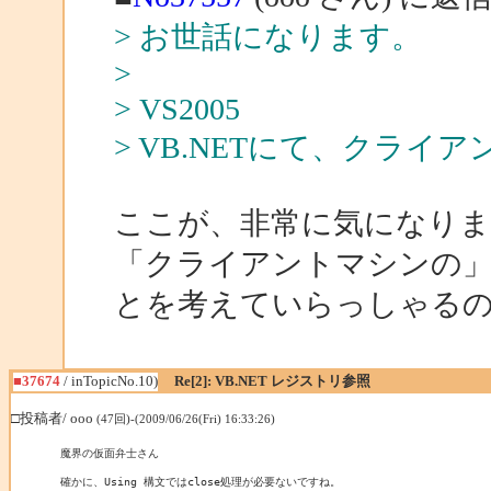
> お世話になります。
>
> VS2005
> VB.NETにて、クラ
ここが、非常に気になりま
「クライアントマシンの
とを考えていらっしゃる
■37674
/ inTopicNo.10)
Re[2]: VB.NET レジストリ参照
□投稿者/ ooo
(47回)-(2009/06/26(Fri) 16:33:26)
魔界の仮面弁士さん

確かに、Using 構文ではclose処理が必要ないですね。
