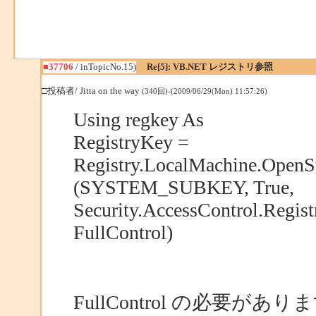
■37706
/ inTopicNo.15)
Re[5]: VB.NET レジストリ参照
□投稿者/ Jitta on the way
(340回)-(2009/06/29(Mon) 11:57:26)
Using regkey As
RegistryKey =
Registry.LocalMachine.Open
(SYSTEM_SUBKEY, True,
Security.AccessControl.Regist
FullControl)
FullControl の必要があ