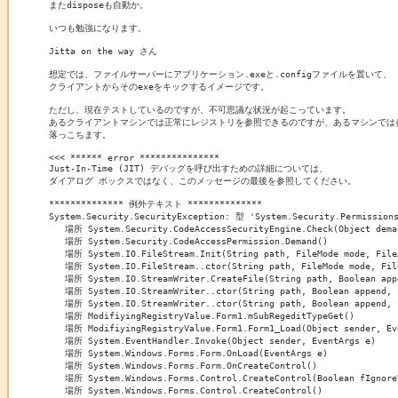
またdisposeも自動か。

いつも勉強になります。

Jitta on the way さん

想定では、ファイルサーバーにアプリケーション.exeと.configファイルを置いて、

クライアントからそのexeをキックするイメージです。

ただし、現在テストしているのですが、不可思議な状況が起こっています。

あるクライアントマシンでは正常にレジストリを参照できるのですが、あるマシンでは
落っこちます。

<<< ****** error ***************

Just-In-Time (JIT) デバッグを呼び出すための詳細については、

ダイアログ ボックスではなく、このメッセージの最後を参照してください。

************** 例外テキスト **************

System.Security.SecurityException: 型 'System.Security.Permiss
   場所 System.Security.CodeAccessSecurityEngine.Check(Object deman
   場所 System.Security.CodeAccessPermission.Demand()

   場所 System.IO.FileStream.Init(String path, FileMode mode, FileA
   場所 System.IO.FileStream..ctor(String path, FileMode mode, File
   場所 System.IO.StreamWriter.CreateFile(String path, Boolean appe
   場所 System.IO.StreamWriter..ctor(String path, Boolean append, E
   場所 System.IO.StreamWriter..ctor(String path, Boolean append, E
   場所 ModifiyingRegistryValue.Form1.mSubRegeditTypeGet()

   場所 ModifiyingRegistryValue.Form1.Form1_Load(Object sender, Eve
   場所 System.EventHandler.Invoke(Object sender, EventArgs e)

   場所 System.Windows.Forms.Form.OnLoad(EventArgs e)

   場所 System.Windows.Forms.Form.OnCreateControl()

   場所 System.Windows.Forms.Control.CreateControl(Boolean fIgnoreV
   場所 System.Windows.Forms.Control.CreateControl()
