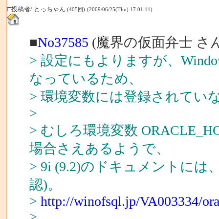
□投稿者/ とっちゃん
(405回)-(2009/06/25(Thu) 17:01:11)
■
No37585
(魔界の仮面弁士 さん
> 設定にもよりますが、Win
なっているため、
> 環境変数には登録されてい
>
> むしろ環境変数 ORACLE
場合さえあるようで、
> 9i (9.2)のドキュメン
認)。
>
http://winofsql.jp/VA003334/o
>