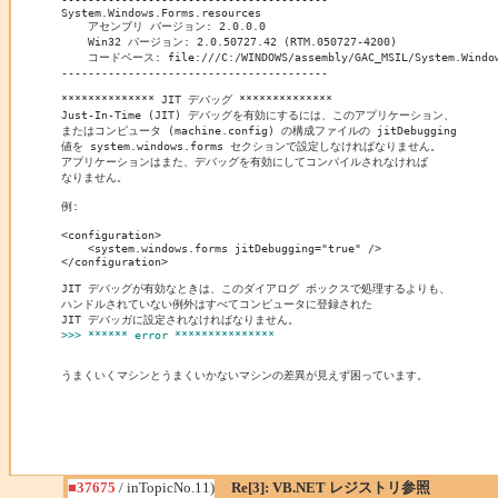
System.Windows.Forms.resources

    アセンブリ バージョン: 2.0.0.0

    Win32 バージョン: 2.0.50727.42 (RTM.050727-4200)

    コードベース: file:///C:/WINDOWS/assembly/GAC_MSIL/System.Windows.
----------------------------------------

************** JIT デバッグ **************

Just-In-Time (JIT) デバッグを有効にするには、このアプリケーション、

またはコンピュータ (machine.config) の構成ファイルの jitDebugging 

値を system.windows.forms セクションで設定しなければなりません。

アプリケーションはまた、デバッグを有効にしてコンパイルされなければ

なりません。

例:

<configuration>

    <system.windows.forms jitDebugging="true" />

</configuration>

JIT デバッグが有効なときは、このダイアログ ボックスで処理するよりも、

ハンドルされていない例外はすべてコンピュータに登録された

>>> ****** error ***************
うまくいくマシンとうまくいかないマシンの差異が見えず困っています。
■37675
/ inTopicNo.11)
Re[3]: VB.NET レジストリ参照