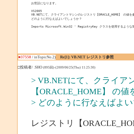
お世話になります。

VS2005

VB.NETにて、クライアントマシンのレジストリ【ORACLE_HOME】 の値
どのように行なえばよいでしょうか？

Imports Microsoft.Win32 ' RegistryKey クラスを使用する
■37558
/ inTopicNo.2)
Re[1]: VB.NET レジストリ参照
□投稿者/ .SHO
(895回)-(2009/06/25(Thu) 11:25:30)
> VB.NETにて、クラ
【ORACLE_HOME】 
> どのように行なえばよ
レジストリ【ORACLE_H