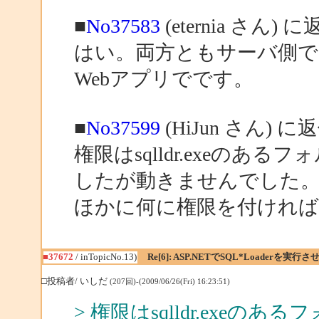
■
No37583
(eternia さん) 
はい。両方ともサーバ側で
Webアプリでです。
■
No37599
(HiJun さん) に
権限はsqlldr.exeのあるフ
したが動きませんでした
ほかに何に権限を付けれ
■37672
/ inTopicNo.13)
Re[6]: ASP.NETでSQL*Loaderを実行
□投稿者/ いしだ
(207回)-(2009/06/26(Fri) 16:23:51)
> 権限はsqlldr.exeのある