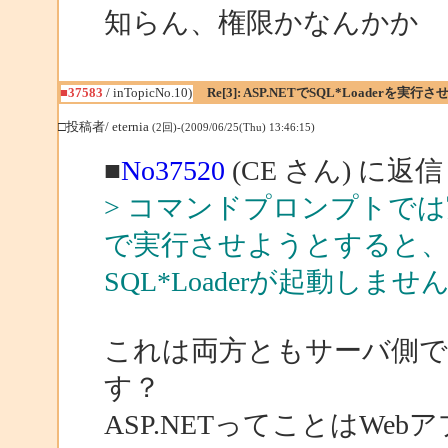
知らん、権限かなんかか
■37583
/ inTopicNo.10)
Re[3]: ASP.NETでSQL*Loaderを実行
□投稿者/ eternia
(2回)-(2009/06/25(Thu) 13:46:15)
■
No37520
(CE さん) に返信
> コマンドプロンプトで
で実行させようとすると、S
SQL*Loaderが起動しませ
これは両方ともサーバ側
す？
ASP.NETってことはWe