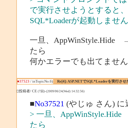
で実行させようとすると、S
SQL*Loaderが起動しませ
一旦、AppWinStyle.Hide →
たら
何かエラーでも出てませ
■37523
/ inTopicNo.6)
Re[4]: ASP.NETでSQL*Loaderを実行さ
□投稿者/ CE
(7回)-(2009/06/24(Wed) 14:32:56)
■
No37521
(やじゅ さん) 
> 一旦、AppWinStyle.Hide
たら