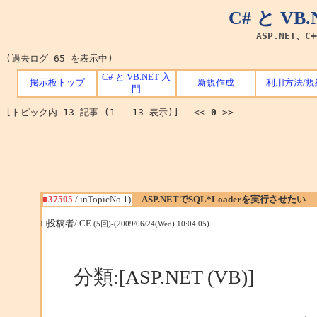
C# と V
ASP.NET、C
(過去ログ 65 を表示中)
C# と VB.NET 入
掲示板トップ
新規作成
利用方法/規
門
[トピック内 13 記事 (1 - 13 表示)] <<
0
>>
■37505
/ inTopicNo.1)
ASP.NETでSQL*Loaderを実行させたい
□投稿者/ CE
(5回)-(2009/06/24(Wed) 10:04:05)
分類:[ASP.NET (VB)]