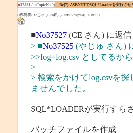
■37531
/ inTopicNo.9)
Re[7]: ASP.NETでSQL*Loaderを実行さ
□投稿者/ やじゅ
(1056回)-(2009/06/24(Wed) 16:19:13)
■
No37527
(CE さん) に返信
> ■
No37525
(やじゅ さん)
>>log=log.csv として
>
> 検索をかけてlog.csvを
ませんでした。
SQL*LOADERが実行す
バッチファイルを作成