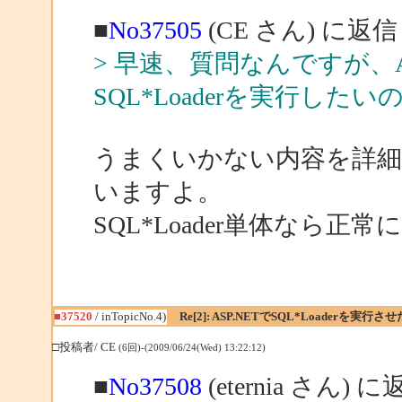
■
No37505
(CE さん) に返信
> 早速、質問なんですが、AS
SQL*Loaderを実行し
うまくいかない内容を詳
いますよ。
SQL*Loader単体なら
■37520
/ inTopicNo.4)
Re[2]: ASP.NETでSQL*Loaderを実行さ
□投稿者/ CE
(6回)-(2009/06/24(Wed) 13:22:12)
■
No37508
(eternia さん) 