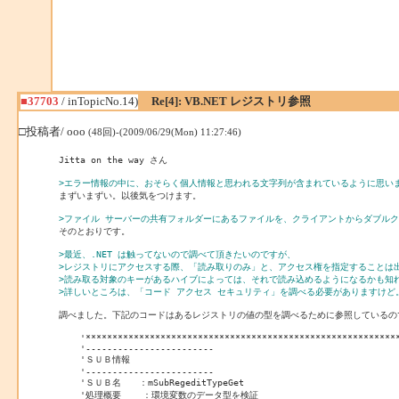
■37703
/ inTopicNo.14)
Re[4]: VB.NET レジストリ参照
□投稿者/ ooo
(48回)-(2009/06/29(Mon) 11:27:46)
Jitta on the way さん

>エラー情報の中に、おそらく個人情報と思われる文字列が含まれているように思い

まずいまずい。以後気をつけます。

>ファイル サーバーの共有フォルダーにあるファイルを、クライアントからダブル

そのとおりです。

>最近、.NET は触ってないので調べて頂きたいのですが、
>レジストリにアクセスする際、「読み取りのみ」と、アクセス権を指定することは
>読み取る対象のキーがあるハイブによっては、それで読み込めるようになるかも知
>詳しいところは、「コード アクセス セキュリティ」を調べる必要がありますけど
調べました。下記のコードはあるレジストリの値の型を調べるために参照しているので
    '***********************************************************
    '------------------------

    'ＳＵＢ情報

    '------------------------

    'ＳＵＢ名　　：mSubRegeditTypeGet

    '処理概要    ：環境変数のデータ型を検証
