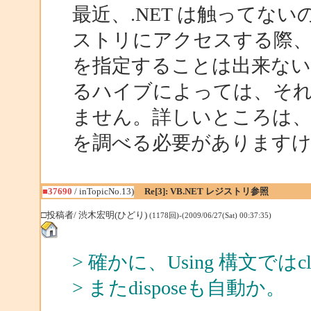
最近、.NET は触ってな
ストリにアクセスする際
を指定することは出来ない
るハイブによっては、そ
ません。詳しいところは、
を調べる必要があります
■37690
/ inTopicNo.13)
Re[3]: VB.NET レジストリ参照
□投稿者/ 渋木宏明(ひどり)
(1178回)-(2009/06/27(Sat) 00:37:35)
> 確かに、Using 構文で
> またdisposeも自動か。