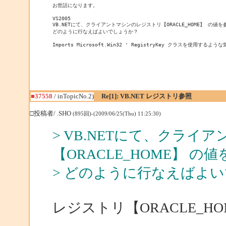
お世話になります。

VS2005

VB.NETにて、クライアントマシンのレジストリ【ORACLE_HOME】 の値
どのように行なえばよいでしょうか？

Imports Microsoft.Win32 ' RegistryKey クラスを使用する
■37558
/ inTopicNo.2)
Re[1]: VB.NET レジストリ参照
□投稿者/ .SHO
(895回)-(2009/06/25(Thu) 11:25:30)
> VB.NETにて、クラ
【ORACLE_HOME】 
> どのように行なえばよ
レジストリ【ORACLE_H