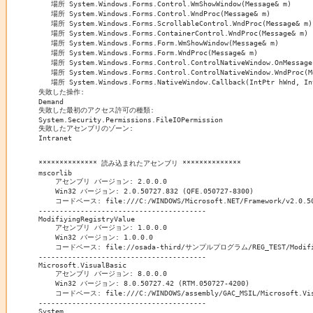
   場所 System.Windows.Forms.Control.WmShowWindow(Message& m)

   場所 System.Windows.Forms.Control.WndProc(Message& m)

   場所 System.Windows.Forms.ScrollableControl.WndProc(Message& m)

   場所 System.Windows.Forms.ContainerControl.WndProc(Message& m)

   場所 System.Windows.Forms.Form.WmShowWindow(Message& m)

   場所 System.Windows.Forms.Form.WndProc(Message& m)

   場所 System.Windows.Forms.Control.ControlNativeWindow.OnMessage(
   場所 System.Windows.Forms.Control.ControlNativeWindow.WndProc(Me
   場所 System.Windows.Forms.NativeWindow.Callback(IntPtr hWnd, Int
失敗した操作:

Demand

失敗した最初のアクセス許可の種類:

System.Security.Permissions.FileIOPermission

失敗したアセンブリのゾーン:

Intranet

************** 読み込まれたアセンブリ **************

mscorlib

    アセンブリ バージョン: 2.0.0.0

    Win32 バージョン: 2.0.50727.832 (QFE.050727-8300)

    コードベース: file:///C:/WINDOWS/Microsoft.NET/Framework/v2.0.507
----------------------------------------

ModifiyingRegistryValue

    アセンブリ バージョン: 1.0.0.0

    Win32 バージョン: 1.0.0.0

    コードベース: file://osada-third/サンプルプログラム/REG_TEST/ModifiyingR
----------------------------------------

Microsoft.VisualBasic

    アセンブリ バージョン: 8.0.0.0

    Win32 バージョン: 8.0.50727.42 (RTM.050727-4200)

    コードベース: file:///C:/WINDOWS/assembly/GAC_MSIL/Microsoft.Visu
----------------------------------------

System
