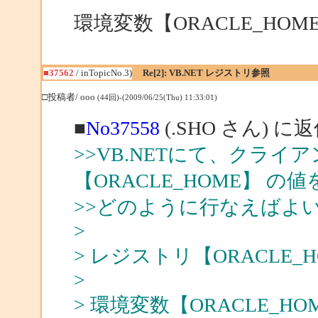
環境変数【ORACLE_HO
■37562
/ inTopicNo.3)
Re[2]: VB.NET レジストリ参照
□投稿者/ ooo
(44回)-(2009/06/25(Thu) 11:33:01)
■
No37558
(.SHO さん) に
>>VB.NETにて、クラ
【ORACLE_HOME】 
>>どのように行なえばよ
>
> レジストリ【ORACLE
>
> 環境変数【ORACLE_H