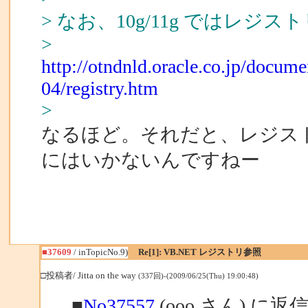
> なお、10g/11g ではレ
>
http://otndnld.oracle.co.jp/docu
04/registry.htm
>
なるほど。それだと、レジス
にはいかないんですねー
■37609
/ inTopicNo.9)
Re[1]: VB.NET レジストリ参照
□投稿者/ Jitta on the way
(337回)-(2009/06/25(Thu) 19:00:48)
■
No37557
(ooo さん) に返