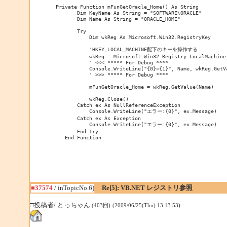
 Private Function mFunGetOracle_Home() As String

        Dim KeyName As String = "SOFTWARE\ORACLE"

        Dim Name As String = "ORACLE_HOME"

        Try

            Dim wkReg As Microsoft.Win32.RegistryKey

            'HKEY_LOCAL_MACHINE配下のキーを操作する

            wkReg = Microsoft.Win32.Registry.LocalMachine.
            ' <<< ***** For Debug ****

            Console.WriteLine("{0}={1}", Name, wkReg.GetVa
            ' >>> ***** For Debug ****

            mFunGetOracle_Home = wkReg.GetValue(Name)

            wkReg.Close()

        Catch ex As NullReferenceException

            Console.WriteLine("エラー:{0}", ex.Message)

        Catch ex As Exception

            Console.WriteLine("エラー:{0}", ex.Message)

        End Try

    End Function
■37574
/ inTopicNo.6)
Re[5]: VB.NET レジストリ参照
□投稿者/ とっちゃん
(403回)-(2009/06/25(Thu) 13:13:53)