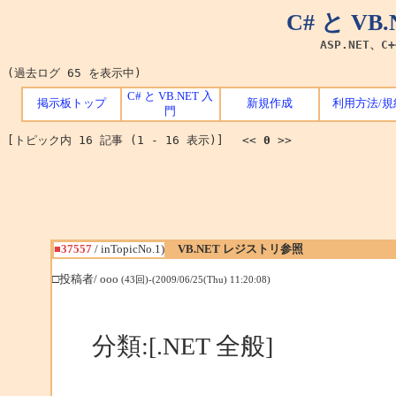
C# と V
ASP.NET、C
(過去ログ 65 を表示中)
C# と VB.NET 入
掲示板トップ
新規作成
利用方法/規
門
[トピック内 16 記事 (1 - 16 表示)] <<
0
>>
■37557
/ inTopicNo.1)
VB.NET レジストリ参照
□投稿者/ ooo
(43回)-(2009/06/25(Thu) 11:20:08)
分類:[.NET 全般]