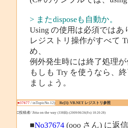
> またdisposeも自動か。
Using の使用は必須で
レジストリ操作がすべて T
め、
例外発生時には終了処理が
もしも Try を使うなら、終
ましょう。
■37677
/ inTopicNo.12)
Re[3]: VB.NET レジストリ参照
□投稿者/ Jitta on the way
(338回)-(2009/06/26(Fri) 18:20:28)
■
No37674
(ooo さん) に返