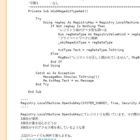
    '引数1 　　　：なし

    '***********************************************************
    Private Sub mSubRegeditTypeGet()

        Try

            Using regkey As RegistryKey = Registry.LocalMachine.
                If Not regkey Is Nothing Then

                    'レジストリ値のデータ型を調べる

                    Dim regDataType As RegistryValueKind = regke
                    'プライベートワークに格納

                    _objRegeditType = regDataType

                    txtType.Text = regDataType.ToString

                Else

                    MsgBox("レジストリが正しく開かれていません", MsgBoxSt
                End If

            End Using

        Catch ex As Exception

            MessageBox.Show(ex.ToString())

            Me.txtReg.Text = ex.Message

        End Try

    End Sub

----

Registry.LocalMachine.OpenSubKey(SYSTEM_SUBKEY, True, Security.A
----

Registry.LocalMachine.OpenSubKeyにてレジストリを開いています。その際
1個目が場所、

2個目が書き込むかどうか

3個目がそのアクセス権を表しているような形

>、アクセス権を指定する