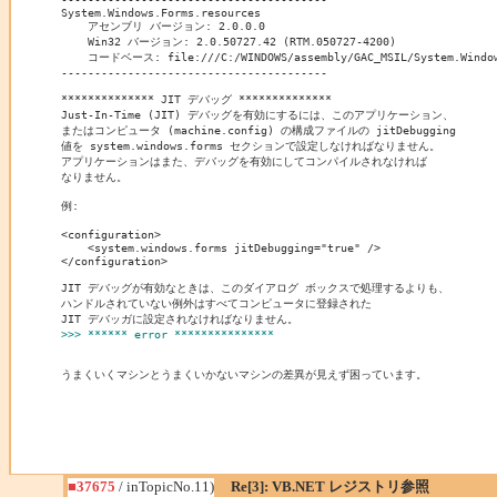
System.Windows.Forms.resources

    アセンブリ バージョン: 2.0.0.0

    Win32 バージョン: 2.0.50727.42 (RTM.050727-4200)

    コードベース: file:///C:/WINDOWS/assembly/GAC_MSIL/System.Windows.
----------------------------------------

************** JIT デバッグ **************

Just-In-Time (JIT) デバッグを有効にするには、このアプリケーション、

またはコンピュータ (machine.config) の構成ファイルの jitDebugging 

値を system.windows.forms セクションで設定しなければなりません。

アプリケーションはまた、デバッグを有効にしてコンパイルされなければ

なりません。

例:

<configuration>

    <system.windows.forms jitDebugging="true" />

</configuration>

JIT デバッグが有効なときは、このダイアログ ボックスで処理するよりも、

ハンドルされていない例外はすべてコンピュータに登録された

>>> ****** error ***************
うまくいくマシンとうまくいかないマシンの差異が見えず困っています。
■37675
/ inTopicNo.11)
Re[3]: VB.NET レジストリ参照