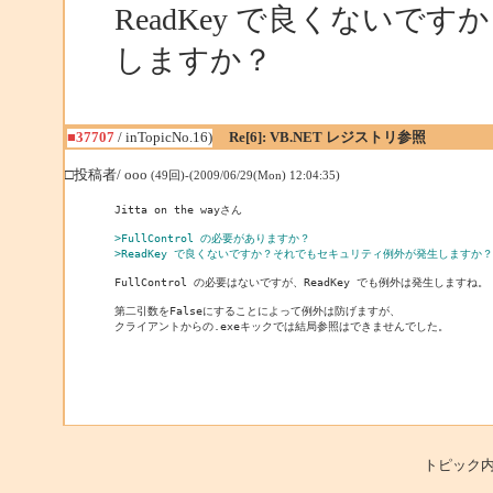
ReadKey で良くない
しますか？
■37707
/ inTopicNo.16)
Re[6]: VB.NET レジストリ参照
□投稿者/ ooo
(49回)-(2009/06/29(Mon) 12:04:35)
Jitta on the wayさん

>FullControl の必要がありますか？
>ReadKey で良くないですか？それでもセキュリティ例外が発生しますか？
FullControl の必要はないですが、ReadKey でも例外は発生しますね。

第二引数をFalseにすることによって例外は防げますが、

クライアントからの.exeキックでは結局参照はできませんでした。
トピック内