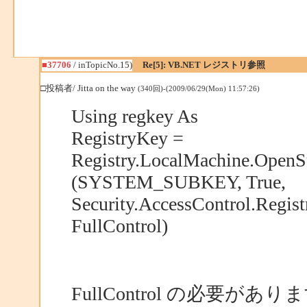
■37706
/ inTopicNo.15)
Re[5]: VB.NET レジストリ参照
□投稿者/ Jitta on the way
(340回)-(2009/06/29(Mon) 11:57:26)
Using regkey As
RegistryKey =
Registry.LocalMachine.Open
(SYSTEM_SUBKEY, True,
Security.AccessControl.Regist
FullControl)
FullControl の必要があ