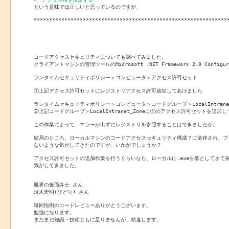

という意味では正しいと思っているのですが、

****************************************************************
コードアクセスセキュリティについても調べてみました。

クライアントマシンの管理ツールのMicrosoft .NET Framework 2.0 Configur
ランタイムセキュリティポリシー＞コンピュータ＞アクセス許可セット

①上記アクセス許可セットにレジストリアクセス許可追加してあげました

ランタイムセキュリティポリシー＞コンピュータ＞コードグループ＞LocalIntranet_
②上記コードグループ＞LocalIntranet_Zoneに①のアクセス許可セットを追加し
この作業によって、エラーが出ずにレジストリを参照することはできましたが。

結局のところ、ローカルマシンのコードアクセスセキュリティ構成？に依存され、プ
ないような気がしてきたのですが、いかがでしょうか？

アクセス許可セットの追加作業を行うくらいなら、ローカルに.exeを落としてきて
気がしてきました。

魔界の仮面弁士 さん

渋木宏明(ひどり) さん

毎回恒例のコードレビューありがとうございます。

勉強になります。

まだまだ知識・技術ともに足りませんが、精進します。
