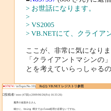
> お世話になります。
>
> VS2005
> VB.NETにて、クラ
ここが、非常に気になりま
「クライアントマシンの
とを考えていらっしゃる
■37674
/ inTopicNo.10)
Re[2]: VB.NET レジストリ参照
□投稿者/ ooo
(47回)-(2009/06/26(Fri) 16:33:26)
魔界の仮面弁士さん

確かに、Using 構文ではclose処理が必要ないですね。
