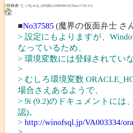
□投稿者/ とっちゃん
(405回)-(2009/06/25(Thu) 17:01:11)
■
No37585
(魔界の仮面弁士 さん
> 設定にもよりますが、Win
なっているため、
> 環境変数には登録されてい
>
> むしろ環境変数 ORACLE
場合さえあるようで、
> 9i (9.2)のドキュメン
認)。
>
http://winofsql.jp/VA003334/o
>