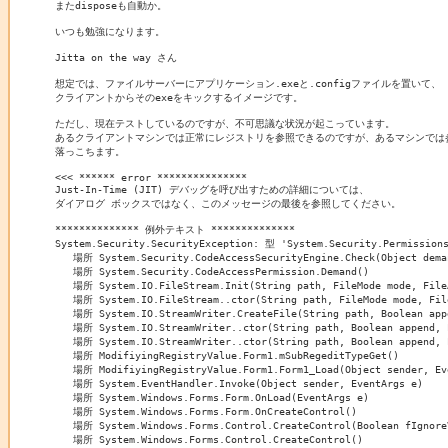
またdisposeも自動か。

いつも勉強になります。

Jitta on the way さん

想定では、ファイルサーバーにアプリケーション.exeと.configファイルを置いて、

クライアントからそのexeをキックするイメージです。

ただし、現在テストしているのですが、不可思議な状況が起こっています。

あるクライアントマシンでは正常にレジストリを参照できるのですが、あるマシンでは
落っこちます。

<<< ****** error ***************

Just-In-Time (JIT) デバッグを呼び出すための詳細については、

ダイアログ ボックスではなく、このメッセージの最後を参照してください。

************** 例外テキスト **************

System.Security.SecurityException: 型 'System.Security.Permiss
   場所 System.Security.CodeAccessSecurityEngine.Check(Object deman
   場所 System.Security.CodeAccessPermission.Demand()

   場所 System.IO.FileStream.Init(String path, FileMode mode, FileA
   場所 System.IO.FileStream..ctor(String path, FileMode mode, File
   場所 System.IO.StreamWriter.CreateFile(String path, Boolean appe
   場所 System.IO.StreamWriter..ctor(String path, Boolean append, E
   場所 System.IO.StreamWriter..ctor(String path, Boolean append, E
   場所 ModifiyingRegistryValue.Form1.mSubRegeditTypeGet()

   場所 ModifiyingRegistryValue.Form1.Form1_Load(Object sender, Eve
   場所 System.EventHandler.Invoke(Object sender, EventArgs e)

   場所 System.Windows.Forms.Form.OnLoad(EventArgs e)

   場所 System.Windows.Forms.Form.OnCreateControl()

   場所 System.Windows.Forms.Control.CreateControl(Boolean fIgnoreV
   場所 System.Windows.Forms.Control.CreateControl()
