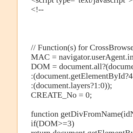
<!--
// Function(s) for CrossBrowser -
MAC = navigator.userAgent.in
DOM = document.all?(docume
:(document.getElementById?4
:(document.layers?1:0));
CREATE_No = 0;
function getDivFromName(id
if(DOM>=3)
return document.getElementB