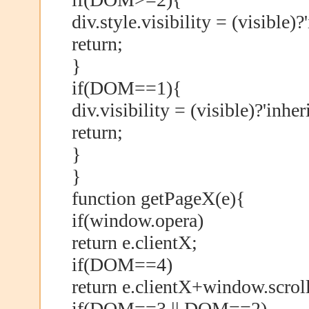
div.style.visibility = (visible)?'
return;
}
if(DOM==1){
div.visibility = (visible)?'inheri
return;
}
}
function getPageX(e){
if(window.opera)
return e.clientX;
if(DOM==4)
return e.clientX+window.scrol
if(DOM==3 || DOM==2)