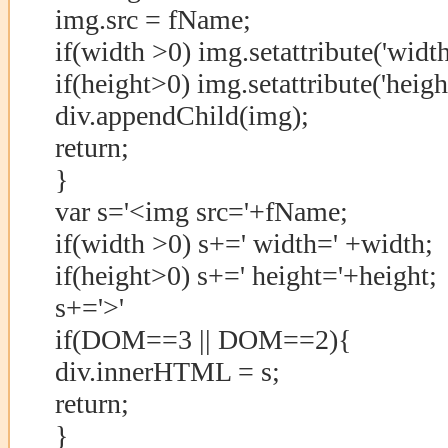
img.src = fName;
if(width >0) img.setattribute('width
if(height>0) img.setattribute('heigh
div.appendChild(img);
return;
}
var s='<img src='+fName;
if(width >0) s+=' width=' +width;
if(height>0) s+=' height='+height;
s+='>'
if(DOM==3 || DOM==2){
div.innerHTML = s;
return;
}