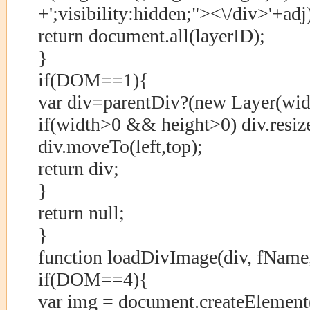
+';visibility:hidden;"><\/div>'+adj
return document.all(layerID);
}
if(DOM==1){
var div=parentDiv?(new Layer(widt
if(width>0 && height>0) div.resiz
div.moveTo(left,top);
return div;
}
return null;
}
function loadDivImage(div, fName,
if(DOM==4){
var img = document.createElement