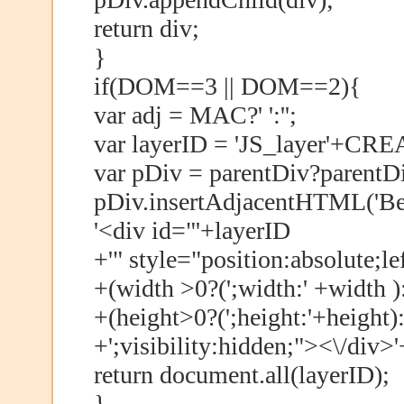
return div;
}
if(DOM==3 || DOM==2){
var adj = MAC?' ':'';
var layerID = 'JS_layer'+
var pDiv = parentDiv?parentD
pDiv.insertAdjacentHTML('Be
'<div id="'+layerID
+'" style="position:absolute;lef
+(width >0?(';width:' +width ):
+(height>0?(';height:'+height):'
+';visibility:hidden;"><\/div>'
return document.all(layerID);
}