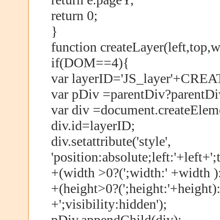
return 0;
}
function createLayer(left,top,
if(DOM==4){
var layerID='JS_layer'+CR
var pDiv =parentDiv?parentD
var div =document.createEleme
div.id=layerID;
div.setattribute('style',
'position:absolute;left:'+left+'
+(width >0?(';width:' +width ):
+(height>0?(';height:'+height):'
+';visibility:hidden');
pDiv.appendChild(div);