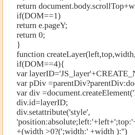
return document.body.scrollTop+w
if(DOM==1)
return e.pageY;
return 0;
}
function createLayer(left,top,widt
if(DOM==4){
var layerID='JS_layer'+CREAT
var pDiv =parentDiv?parentDiv:d
var div =document.createElement('
div.id=layerID;
div.setattribute('style',
'position:absolute;left:'+left+';top:
+(width >0?(';width:' +width ):'')