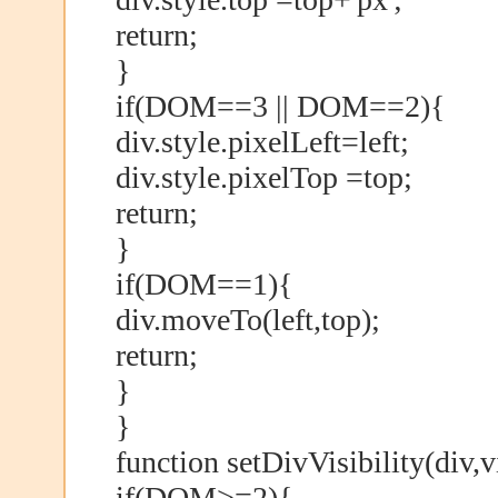
return;
}
if(DOM==3 || DOM==2){
div.style.pixelLeft=left;
div.style.pixelTop =top;
return;
}
if(DOM==1){
div.moveTo(left,top);
return;
}
}
function setDivVisibility(div,v
if(DOM>=2){