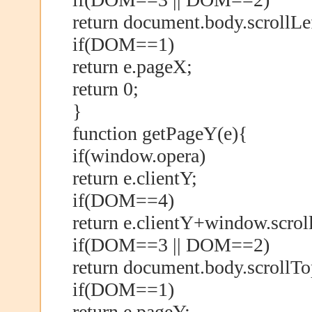
return document.body.scrollLe
if(DOM==1)
return e.pageX;
return 0;
}
function getPageY(e){
if(window.opera)
return e.clientY;
if(DOM==4)
return e.clientY+window.scrol
if(DOM==3 || DOM==2)
return document.body.scrollT
if(DOM==1)
return e.pageY;