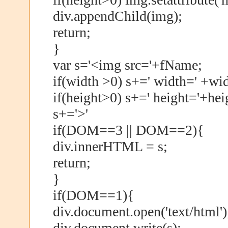
div.appendChild(img);
return;
}
var s='<img src='+fName;
if(width >0) s+=' width=' +wid
if(height>0) s+=' height='+hei
s+='>'
if(DOM==3 || DOM==2){
div.innerHTML = s;
return;
}
if(DOM==1){
div.document.open('text/html')
div.document.write(s);