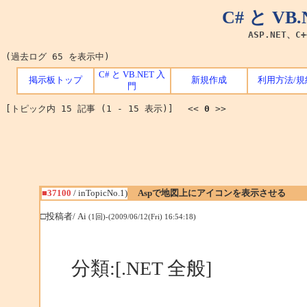
C# と V
ASP.NET、C
(過去ログ 65 を表示中)
C# と VB.NET 入
掲示板トップ
新規作成
利用方法/規
門
[トピック内 15 記事 (1 - 15 表示)] <<
0
>>
■37100
/ inTopicNo.1)
Aspで地図上にアイコンを表示させる
□投稿者/ Ai
(1回)-(2009/06/12(Fri) 16:54:18)
分類:[.NET 全般]