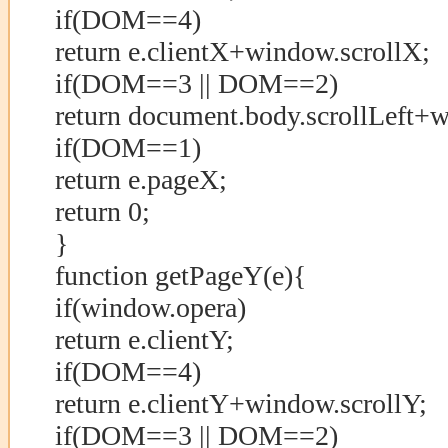
if(DOM==4)
return e.clientX+window.scrollX;
if(DOM==3 || DOM==2)
return document.body.scrollLeft+w
if(DOM==1)
return e.pageX;
return 0;
}
function getPageY(e){
if(window.opera)
return e.clientY;
if(DOM==4)
return e.clientY+window.scrollY;
if(DOM==3 || DOM==2)