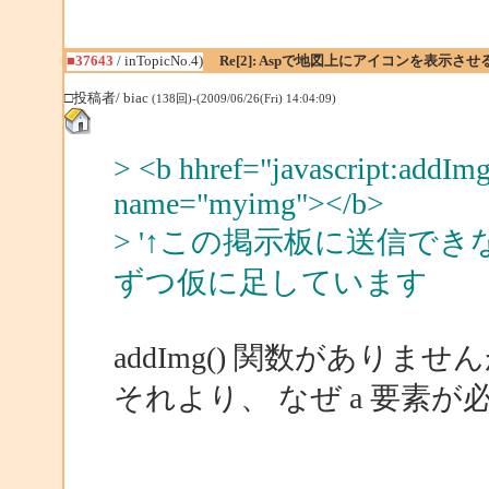
■37643
/ inTopicNo.4)
Re[2]: Aspで地図上にアイコンを表示させ
□投稿者/ biac
(138回)-(2009/06/26(Fri) 14:04:09)
> <b hhref="javascript:addImg
name="myimg"></b>
> '↑この掲示板に送信で
ずつ仮に足しています
addImg() 関数がありませ
それより、 なぜ a 要素が