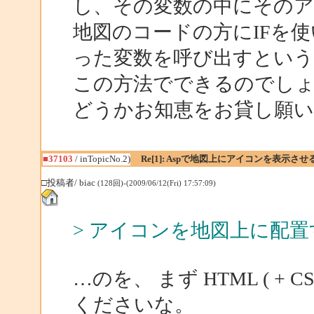
し、その変数の中にそのア
地図のコードの方にIFを
った変数を呼び出すとい
この方法でできるのでし
どうかお知恵をお貸し願います
■37103
/ inTopicNo.2)
Re[1]: Aspで地図上にアイコンを表示させ
□投稿者/ biac
(128回)-(2009/06/12(Fri) 17:57:09)
> アイコンを地図上に配置
…のを、 まず HTML ( + CS
くださいな。