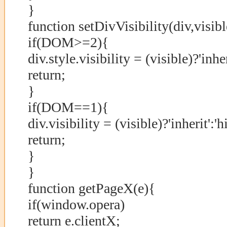
}
function setDivVisibility(div,visibl
if(DOM>=2){
div.style.visibility = (visible)?'inher
return;
}
if(DOM==1){
div.visibility = (visible)?'inherit':'h
return;
}
}
function getPageX(e){
if(window.opera)
return e.clientX;