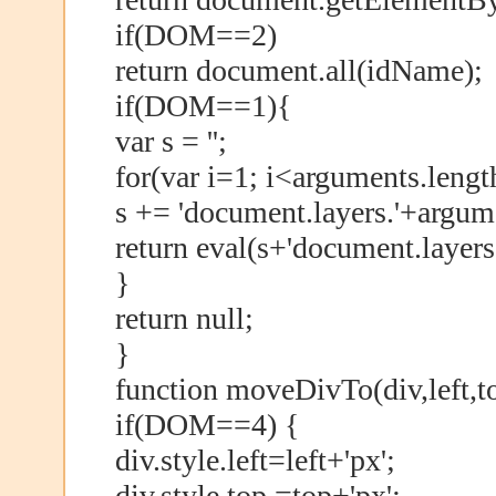
if(DOM==2)
return document.all(idName);
if(DOM==1){
var s = '';
for(var i=1; i<arguments.lengt
s += 'document.layers.'+argumen
return eval(s+'document.layer
}
return null;
}
function moveDivTo(div,left,t
if(DOM==4) {
div.style.left=left+'px';
div.style.top =top+'px';