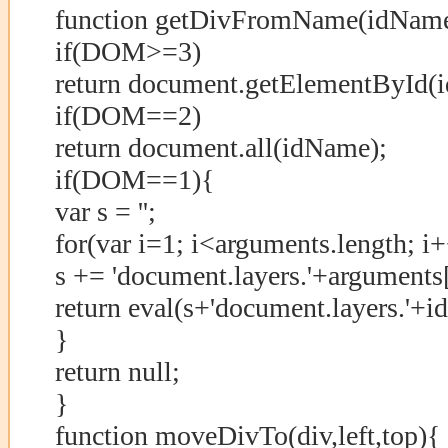
function getDivFromName(idNam
if(DOM>=3)
return document.getElementById(
if(DOM==2)
return document.all(idName);
if(DOM==1){
var s = '';
for(var i=1; i<arguments.length; i
s += 'document.layers.'+arguments[i
return eval(s+'document.layers.'+
}
return null;
}
function moveDivTo(div,left,top){