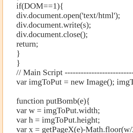
if(DOM==1){
div.document.open('text/html');
div.document.write(s);
div.document.close();
return;
}
}
// Main Script --------------------------
var imgToPut = new Image(); imgT
function putBomb(e){
var w = imgToPut.width;
var h = imgToPut.height;
var x = getPageX(e)-Math.floor(w/