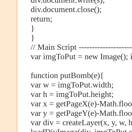
div.document.close();
return;
}
}
// Main Script ---------------------
var imgToPut = new Image();
function putBomb(e){
var w = imgToPut.width;
var h = imgToPut.height;
var x = getPageX(e)-Math.floo
var y = getPageY(e)-Math.floo
var div = createLayer(x, y, w, h
loadDivImage(div, imgToPut.sr