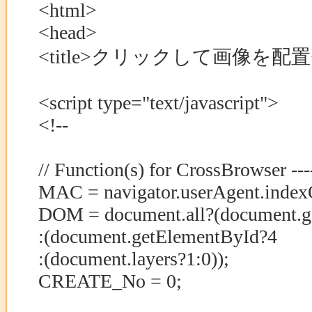
<html>
<head>
<title>クリックして画像を配置</t
<script type="text/javascript">
<!--
// Function(s) for CrossBrowser ------
MAC = navigator.userAgent.indexO
DOM = document.all?(document.g
:(document.getElementById?4
:(document.layers?1:0));
CREATE_No = 0;