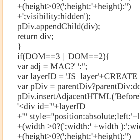
+(height>0?(';height:'+height):'')
+';visibility:hidden');
pDiv.appendChild(div);
return div;
}
if(DOM==3 || DOM==2){
var adj = MAC?' ':'';
var layerID = 'JS_layer'+CREA
var pDiv = parentDiv?parentDiv:d
pDiv.insertAdjacentHTML('Before
'<div id="'+layerID
+'" style="position:absolute;left:'+
+(width >0?(';width:' +width ):';wi
+(height>0?(';height:'+height):'')