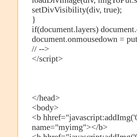
setDivVisibility(div, true);
}
if(document.layers) docume
document.onmousedown = pu
// -->
</script>
</head>
<body>
<b hhref="javascript:addImg('
name="myimg"></b>
<b hhref="javascript:addImg('