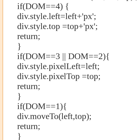
if(DOM==4) {
div.style.left=left+'px';
div.style.top =top+'px';
return;
}
if(DOM==3 || DOM==2){
div.style.pixelLeft=left;
div.style.pixelTop =top;
return;
}
if(DOM==1){
div.moveTo(left,top);
return;
}