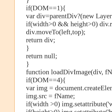
if(DOM==1){
var div=parentDiv?(new Layer
if(width>0 && height>0) div.r
div.moveTo(left,top);
return div;
}
return null;
}
function loadDivImage(div, fN
if(DOM==4){
var img = document.createEle
img.src = fName;
if(width >0) img.setattribute('w
if(height>0) img.setattribute('h